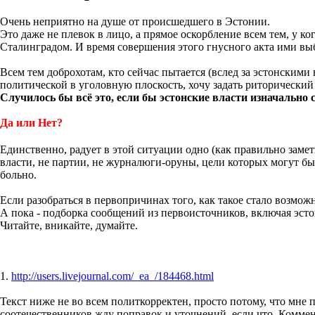
Очень неприятно на душе от происшедшего в Эстонии.
Это даже не плевок в лицо, а прямое оскорбление всем тем, у к
Сталинградом. И время совершения этого гнусного акта ими вы
Всем тем доброхотам, кто сейчас пытается (вслед за эстонским
политической в уголовную плоскость, хочу задать риторический
Случилось бы всё это, если бы эстонские власти изначально
Да или Нет?
Единственно, радует в этой ситуации одно (как правильно заме
власти, не партии, не журналюги-оруны, цели которых могут быт
больно.
Если разобраться в первопричинах того, как такое стало возмож
А пока - подборка сообщений из первоисточников, включая эст
Читайте, вникайте, думайте.
1.
http://users.livejournal.com/_ea_/184468.html
Текст ниже не во всем политкорректен, просто потому, что мне
соотечественников жду поправок и уточнений, если что. Коммен