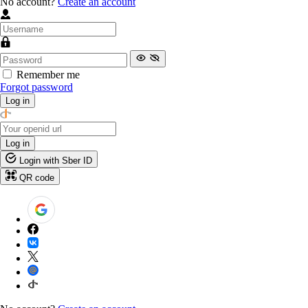
No account?
Create an account
Remember me
Forgot password
Log in
Log in
Login with Sber ID
QR code