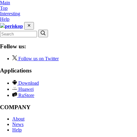
Main
Top
Interesting
Help
periskop
Follow us:
Follow us on Twitter
Applications
Download
Huawei
RuStore
COMPANY
About
News
Help