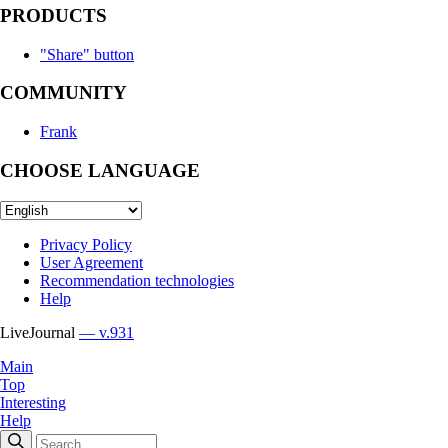
PRODUCTS
"Share" button
COMMUNITY
Frank
CHOOSE LANGUAGE
Privacy Policy
User Agreement
Recommendation technologies
Help
LiveJournal
— v.931
Main
Top
Interesting
Help