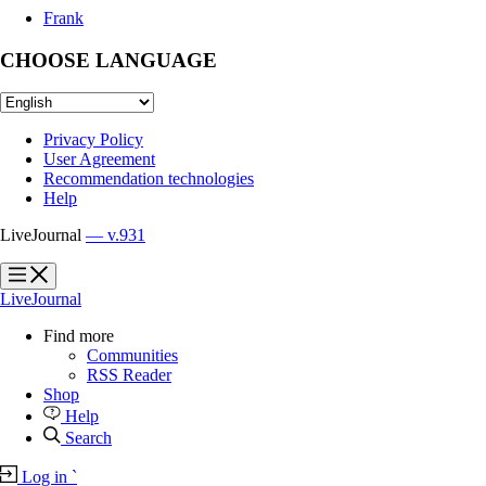
Frank
CHOOSE LANGUAGE
Privacy Policy
User Agreement
Recommendation technologies
Help
LiveJournal
— v.931
?
?
LiveJournal
Find more
Communities
RSS Reader
Shop
Help
Search
Log in
`