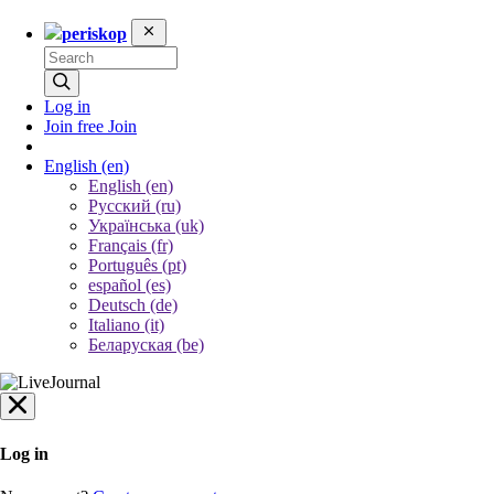
periskop
Log in
Join free
Join
English
(en)
English (en)
Русский (ru)
Українська (uk)
Français (fr)
Português (pt)
español (es)
Deutsch (de)
Italiano (it)
Беларуская (be)
Log in