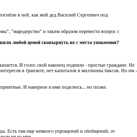
 погибли в ней, как мой дед Василий Сергеевич под
омы", "мародерство" и таким образом перевести вопрос с
ешили любой ценой сковырнуть их с места упокоения?
сыпается. И голос свой наконец подняли - простые граждане. Не
интересов в транзите, нет капиталов в миллионы баксов. Но им -
приятные. И наверное я ими поделюсь... но позже.
нцы. Есть там еще немного упрощений и обобщений, от
ьным не ко мне.