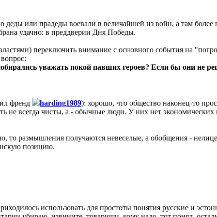
ого деды или прадеды воевали в величайшей из войн, а там более
брана удачно: в преддверии Дня Победы.
и властями) переключить внимание с основного события на "погр
 вопрос:
 собирались уважать покой павших героев? Если бы они не р
тил френд
harding1989
): хорошо, что общество наконец-то про
ь не всегда чисты, а - обычные люди. У них нет экономических 
но, то размышления получаются невеселые, а обобщения - нелице
онскую позицию.
 приходилось использовать для простоты понятия русские и эсто
тарии убираю, извините, товарищи, кому надо, тот понял, остал