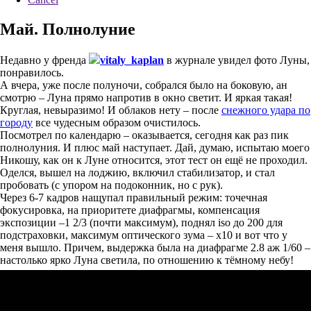
Май. Полнолуние
Недавно у френда
vitaly_kaplan
в журнале увидел фото Луны,
понравилось.
А вчера, уже после полуночи, собрался было на боковую, ан
смотрю – Луна прямо напротив в окно светит. И яркая такая!
Круглая, невыразимо! И облаков нету – после
снежного удара по
городу
все чудесным образом очистилось.
Посмотрел по календарю – оказывается, сегодня как раз пик
полнолуния. И плюс май наступает. Дай, думаю, испытаю моего
Никошу, как он к Луне относится, этот тест он ещё не проходил.
Оделся, вышел на лоджию, включил стабилизатор, и стал
пробовать (с упором на подоконник, но с рук).
Через 6-7 кадров нащупал правильный режим: точечная
фокусировка, на приоритете диафрагмы, компенсация
экспозиции –1 2/3 (почти максимум), поднял iso до 200 для
подстраховки, максимум оптического зума – x10 и вот что у
меня вышло. Причем, выдержка была на диафрагме 2.8 аж 1/60 –
настолько ярко Луна светила, по отношению к тёмному небу!