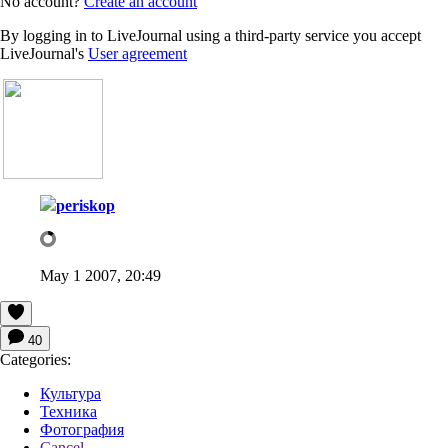
No account?
Create an account
By logging in to LiveJournal using a third-party service you accept
LiveJournal's
User agreement
periskop
May 1 2007, 20:49
40
Categories:
Культура
Техника
Фотография
Cancel