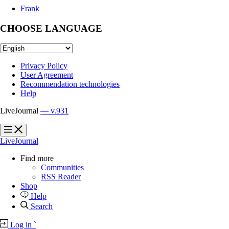
Frank
CHOOSE LANGUAGE
Privacy Policy
User Agreement
Recommendation technologies
Help
LiveJournal
— v.931
?
?
LiveJournal
Find more
Communities
RSS Reader
Shop
Help
Search
Log in
`