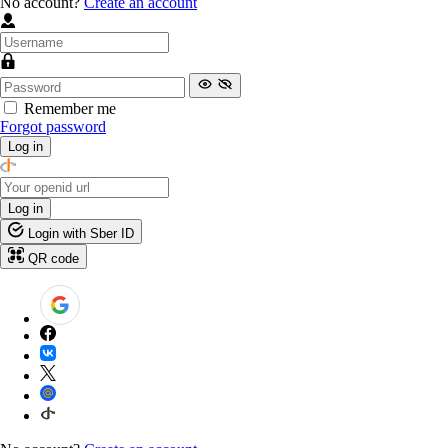
No account?
Create an account
Remember me
Forgot password
Log in
Log in
Login with Sber ID
QR code