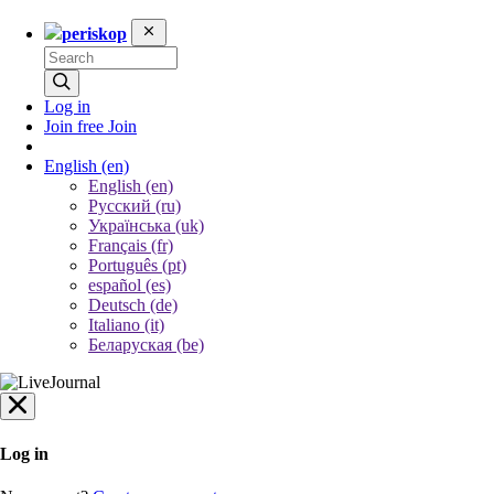
periskop
Log in
Join free
Join
English
(en)
English (en)
Русский (ru)
Українська (uk)
Français (fr)
Português (pt)
español (es)
Deutsch (de)
Italiano (it)
Беларуская (be)
Log in