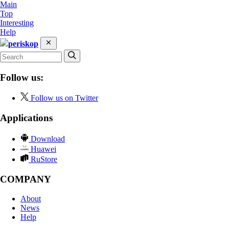
Main
Top
Interesting
Help
periskop
Follow us:
Follow us on Twitter
Applications
Download
Huawei
RuStore
COMPANY
About
News
Help