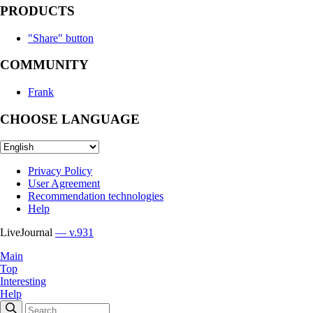
PRODUCTS
"Share" button
COMMUNITY
Frank
CHOOSE LANGUAGE
Privacy Policy
User Agreement
Recommendation technologies
Help
LiveJournal
— v.931
Main
Top
Interesting
Help