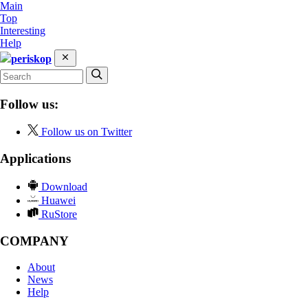
Main
Top
Interesting
Help
periskop
Follow us:
Follow us on Twitter
Applications
Download
Huawei
RuStore
COMPANY
About
News
Help