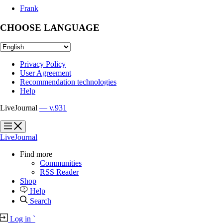
Frank
CHOOSE LANGUAGE
Privacy Policy
User Agreement
Recommendation technologies
Help
LiveJournal
— v.931
?
?
LiveJournal
Find more
Communities
RSS Reader
Shop
Help
Search
Log in
`