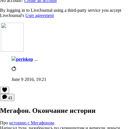
No account?
Create an account
By logging in to LiveJournal using a third-party service you accept
LiveJournal's
User agreement
periskop
...
June 9 2016, 19:21
43
Мегафон. Окончание истории
Про
историю с Мегафоном
.
Написал туда, разобрались по скриншотам и вернули деньги,