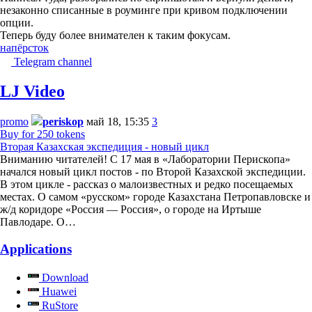
незаконно списанные в роуминге при кривом подключении
опции.
Теперь буду более внимателен к таким фокусам.
напёрсток
Telegram channel
LJ Video
promo
periskop
май 18, 15:35
3
Buy for 250 tokens
Вторая Казахская экспедиция - новый цикл
Вниманию читателей! С 17 мая в «Лаборатории Перископа»
начался новый цикл постов - по Второй Казахской экспедиции.
В этом цикле - рассказ о малоизвестных и редко посещаемых
местах. О самом «русском» городе Казахстана Петропавловске и
ж/д коридоре «Россия — Россия», о городе на Иртыше
Павлодаре. О…
Applications
Download
Huawei
RuStore