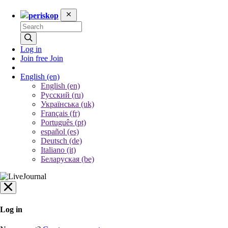
periskop
Log in
Join free
Join
English
(en)
English (en)
Русский (ru)
Українська (uk)
Français (fr)
Português (pt)
español (es)
Deutsch (de)
Italiano (it)
Беларуская (be)
Log in