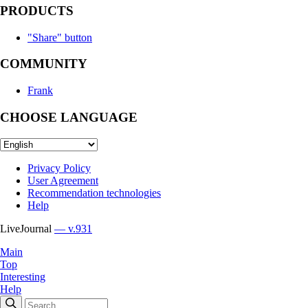
PRODUCTS
"Share" button
COMMUNITY
Frank
CHOOSE LANGUAGE
Privacy Policy
User Agreement
Recommendation technologies
Help
LiveJournal
— v.931
Main
Top
Interesting
Help