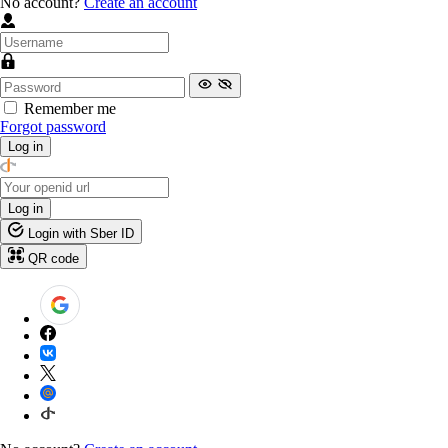
No account?
Create an account
Remember me
Forgot password
Log in
Log in
Login with Sber ID
QR code