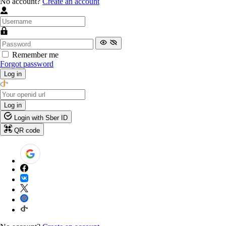
No account?
Create an account
Remember me
Forgot password
Log in
Log in
Login with Sber ID
QR code