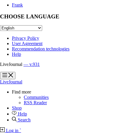
Frank
CHOOSE LANGUAGE
Privacy Policy
User Agreement
Recommendation technologies
Help
LiveJournal
— v.931
?
?
LiveJournal
Find more
Communities
RSS Reader
Shop
Help
Search
Log in
`