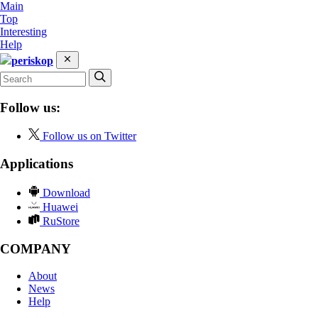
Main
Top
Interesting
Help
periskop
Follow us:
Follow us on Twitter
Applications
Download
Huawei
RuStore
COMPANY
About
News
Help