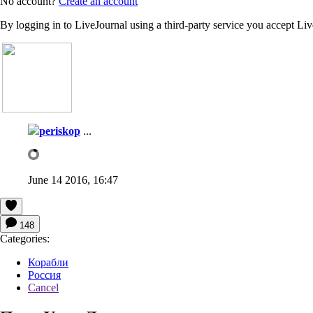
No account?
Create an account
By logging in to LiveJournal using a third-party service you accept Li
periskop
...
June 14 2016, 16:47
148
Categories:
Корабли
Россия
Cancel