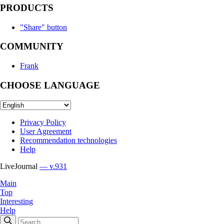
PRODUCTS
"Share" button
COMMUNITY
Frank
CHOOSE LANGUAGE
Privacy Policy
User Agreement
Recommendation technologies
Help
LiveJournal
— v.931
Main
Top
Interesting
Help