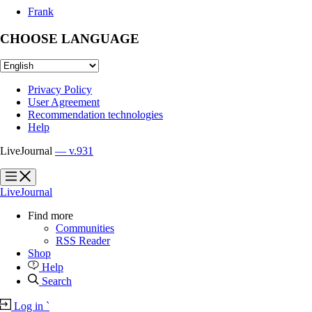
Frank
CHOOSE LANGUAGE
Privacy Policy
User Agreement
Recommendation technologies
Help
LiveJournal
— v.931
?
?
LiveJournal
Find more
Communities
RSS Reader
Shop
Help
Search
Log in
`