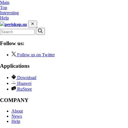
Main
Top
Interesting
Help
periskop.su
Follow us:
Follow us on Twitter
Applications
Download
Huawei
RuStore
COMPANY
About
News
Help