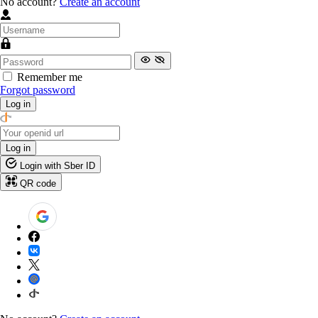
No account?
Create an account
Remember me
Forgot password
Log in
Log in
Login with Sber ID
QR code