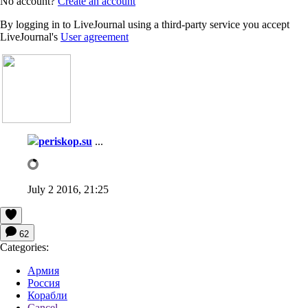
No account?
Create an account
By logging in to LiveJournal using a third-party service you accept
LiveJournal's
User agreement
periskop.su
...
July 2 2016, 21:25
62
Categories:
Армия
Россия
Корабли
Cancel