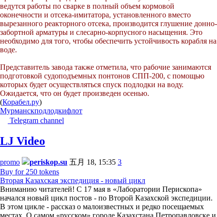
ведутся работы по сварке в полный объем кормовой
оконечности и отсека-имитатора, установленного вместо
вырезанного реакторного отсека, производится глушение донно-
забортной арматуры и слесарно-корпусного насыщения. Это
необходимо для того, чтобы обеспечить устойчивость корабля на
воде.
Представитель завода также отметила, что рабочие занимаются
подготовкой судоподъемных понтонов СПП-200, с помощью
которых будет осуществляться спуск подлодки на воду.
Ожидается, что он будет произведен осенью.
(
Корабел.ру
)
Мурманск
подлодки
флот
Telegram channel
LJ Video
promo
periskop.su
五月 18, 15:35
3
Buy for 250 tokens
Вторая Казахская экспедиция - новый цикл
Вниманию читателей! С 17 мая в «Лаборатории Перископа»
начался новый цикл постов - по Второй Казахской экспедиции.
В этом цикле - рассказ о малоизвестных и редко посещаемых
местах. О самом «русском» городе Казахстана Петропавловске и