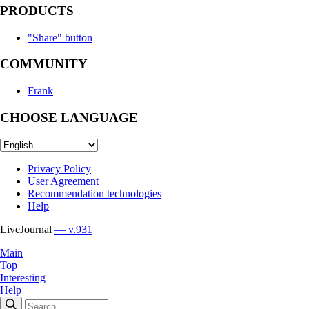
PRODUCTS
"Share" button
COMMUNITY
Frank
CHOOSE LANGUAGE
Privacy Policy
User Agreement
Recommendation technologies
Help
LiveJournal
— v.931
Main
Top
Interesting
Help