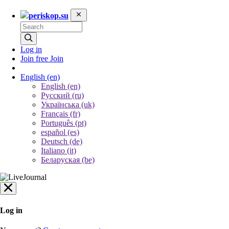
periskop.su
Log in
Join free
Join
English
(en)
English (en)
Русский (ru)
Українська (uk)
Français (fr)
Português (pt)
español (es)
Deutsch (de)
Italiano (it)
Беларуская (be)
Log in