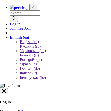
periskop
Log in
Join free
Join
English
(en)
English (en)
Русский (ru)
Українська (uk)
Français (fr)
Português (pt)
español (es)
Deutsch (de)
Italiano (it)
Беларуская (be)
Log in