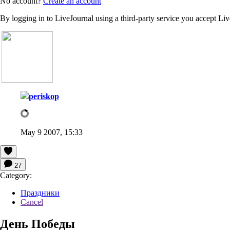
No account?
Create an account
By logging in to LiveJournal using a third-party service you accept Li
periskop
May 9 2007, 15:33
27
Category:
Праздники
Cancel
День Победы