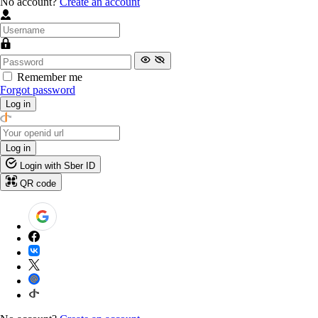
No account?
Create an account
Remember me
Forgot password
Log in
Log in
Login with Sber ID
QR code