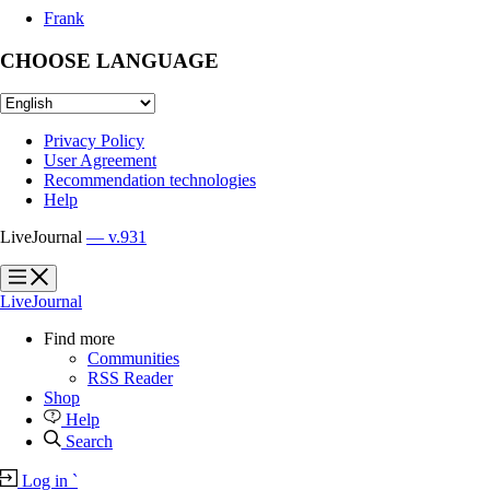
Frank
CHOOSE LANGUAGE
Privacy Policy
User Agreement
Recommendation technologies
Help
LiveJournal
— v.931
?
?
LiveJournal
Find more
Communities
RSS Reader
Shop
Help
Search
Log in
`