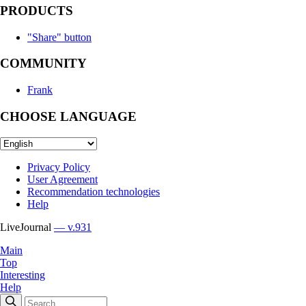
PRODUCTS
"Share" button
COMMUNITY
Frank
CHOOSE LANGUAGE
Privacy Policy
User Agreement
Recommendation technologies
Help
LiveJournal
— v.931
Main
Top
Interesting
Help