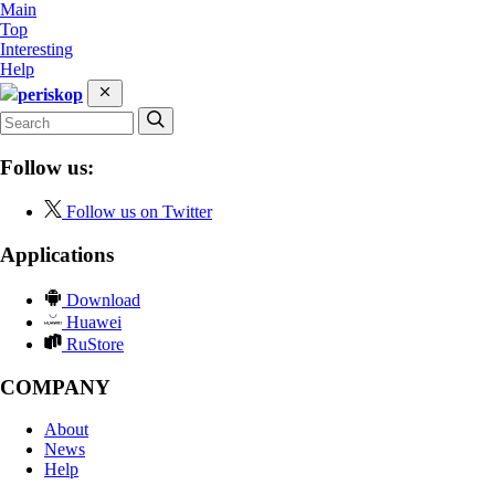
Main
Top
Interesting
Help
periskop
Follow us:
Follow us on Twitter
Applications
Download
Huawei
RuStore
COMPANY
About
News
Help