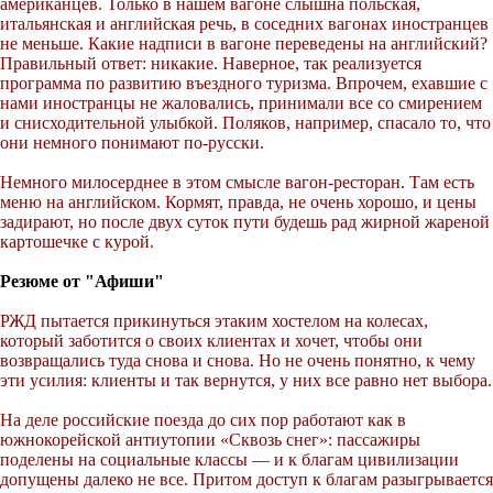
американцев. Только в нашем вагоне слышна польская,
итальянская и английская речь, в соседних вагонах иностранцев
не меньше. Какие надписи в вагоне переведены на английский?
Правильный ответ: никакие. Наверное, так реализуется
программа по развитию въездного туризма. Впрочем, ехавшие с
нами иностранцы не жаловались, принимали все со смирением
и снисходительной улыбкой. Поляков, например, спасало то, что
они немного понимают по-русски.
Немного милосерднее в этом смысле вагон-ресторан. Там есть
меню на английском. Кормят, правда, не очень хорошо, и цены
задирают, но после двух суток пути будешь рад жирной жареной
картошечке с курой.
Резюме от "Афиши"
РЖД пытается прикинуться этаким хостелом на колесах,
который заботится о своих клиентах и хочет, чтобы они
возвращались туда снова и снова. Но не очень понятно, к чему
эти усилия: клиенты и так вернутся, у них все равно нет выбора.
На деле российские поезда до сих пор работают как в
южнокорейской антиутопии «Сквозь снег»: пассажиры
поделены на социальные классы — и к благам цивилизации
допущены далеко не все. Притом доступ к благам разыгрывается