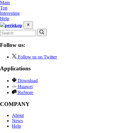
Main
Top
Interesting
Help
periskop
Follow us:
Follow us on Twitter
Applications
Download
Huawei
RuStore
COMPANY
About
News
Help