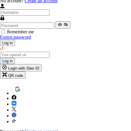
No account?
Create an account
Remember me
Forgot password
Log in
Log in
Login with Sber ID
QR code