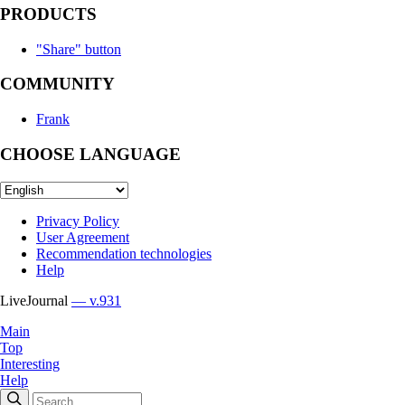
PRODUCTS
"Share" button
COMMUNITY
Frank
CHOOSE LANGUAGE
Privacy Policy
User Agreement
Recommendation technologies
Help
LiveJournal
— v.931
Main
Top
Interesting
Help