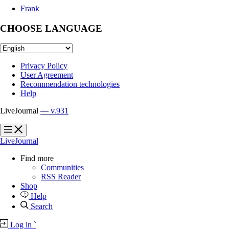
Frank
CHOOSE LANGUAGE
Privacy Policy
User Agreement
Recommendation technologies
Help
LiveJournal
— v.931
?
?
LiveJournal
Find more
Communities
RSS Reader
Shop
Help
Search
Log in
`