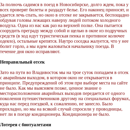
За полночь садимся в поезд в Новосибирске, долго ждем, пока у
всех проверят билеты и раздадут белье. Его наконец приносят, и
удается лечь спать, но окно в отсеке не закрывается, беспощадно
обдувая головы лежащих наверху людей потоком холодного
воздуха. Одна из нас как раз на верхней полке. Она пытается
соорудить преграду между собой и щелью в окне из подручных
средств (в ход идут туристическая пенка и противное колючее
одеяло), остальные крепятся. Наутро соседка жалуется, что у нее
болит горло, а мы идем жаловаться начальнику поезда. В
течение дня окно исправляют.
Неправильный отсек
Зато на пути во Владивосток мы на трое суток попадаем в отсек
с аварийным выходом, в котором окно не открывается в
принципе. Предупреждений об этом при выборе места на сайте
не было. Как мы выясняем позже, ценное знание о
месторасположении аварийных выходов передается от одного
поколения путешественников другому на специальных форумах,
куда нас перед поездкой, к сожалению, не занесло. Было
прохладно, но мы на всякий случай спросили у проводницы,
нет ли в поезде кондиционера. Кондиционера не было.
Лотерея с биотуалетами