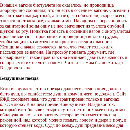
В нашем вагоне биотуалета не оказалось, но проводница
добродушно сообщила, что он есть в соседнем вагоне. Соседний
вагон тоже плацкартный, а значит, его обитатели, скорее всего,
заплатили столько же, сколько и мы. На одном из перегонов из-
за санитарной зоны одну из нас выгоняют из туалета с зубной
щеткой во рту. Попытка попасть в соседний вагон с биотуалетом
проваливается — проводник и проводница встают грудью,
чтобы защитить санузел от хитрюг из соседних вагонов.
Женщина сначала ссылается на то, что туалет только для
пассажиров ее вагона. На просьбу показать документ, где
оговаривается такое правило, она начинает давить на жалость и
говорит, что их не «откачали» в Чите и «самим бы доехать до
Владивостока».
Бездушные поезда
Если вы думаете, что в поездах дальнего следования должен
быть душ, вы ошибаетесь: душ никому ничего не должен. Сайт
РЖД сообщает нам, что душ гарантирован только в вагонах
класса люкс. В нашем поезде Новокузнецк–Владивосток,
который едет больше четырех суток, нечто похожее на душ мы
обнаружили только в вагоне-ресторане: это смеситель над
раковиной, над которой можно помыть голову, и дыра в полу, в
которую стекает вода. Судя по всему, душ предназначался для