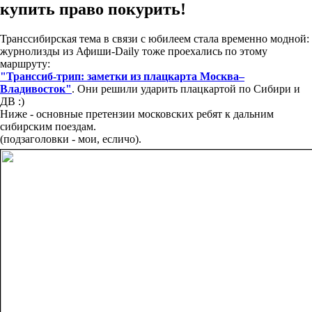
купить право покурить!
Транссибирская тема в связи с юбилеем стала временно модной:
журнолизды из Афиши-Daily тоже проехались по этому
маршруту:
"Транссиб-трип: заметки из плацкарта Москва–
Владивосток"
. Они решили ударить плацкартой по Сибири и
ДВ :)
Ниже - основные претензии московских ребят к дальним
сибирским поездам.
(подзаголовки - мои, есличо).