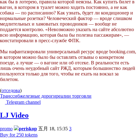
как бы в лотерею, правила которой неясны. Как купить билет в
вагон, в котором в туалет можно ходить постоянно, а не как
собака — по расписанию? Как узнать, будет ли кондиционер и
нормальные розетки? Человеческий фактор — вроде слишком
медлительных и хамоватых проводников — вообще не
поддается контролю. «Невозможно указать на сайте абсолютно
всю информацию, которая была бы полезна пассажирам», —
констатировали в пресс-службе ФПК.
Мы нафантазировали универсальный ресурс вроде booking.com,
в котором можно было бы оставлять отзывы о конкретном
поезде, а лучше — о вагоне или об отсеке. В реальности есть
лишь очень неудобный сайт РЖД, которым большинство людей
пользуются только для того, чтобы не ехать на вокзал за
билетом.
(
отседова
)
Транссиб
железные дороги
реалии торговли
Telegram channel
LJ Video
promo
periskop
五月 18, 15:35
3
Buy for 250 tokens