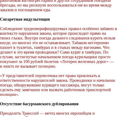
работников вагона-ресторана и других сотрудников поездной
бригады, но мы рискнули воспользоваться им во время между
заказом и поглощением еды.
Сигаретная индульгенция
Соблюдение трудноверифицируемых правил особенно забавно в
контексте нарушения закона, которое происходит прямо на
твоих глазах. Внутри поезда дальнего следования курить нельзя
нигде, но многих это не останавливает. Табаком нестерпимо
пахнет в туалетах, тамбурах и в стыках между вагонами. Что
делают в это время проводники? Сами курят в тамбурах. По
слухам, застигнутые начальником поезда курильщики просто
покупают за 100 рублей билетик «Лотереи железных дорог» —
и никто не вызывает полицию.
«У представителей перевозчика нет права привлекать к
ответственности нарушителей закона. Проводники и начальник
поезда, обнаружившие курящего пассажира, могут только
сделать ему замечание или вызвать работников транспортной
полиции».
Отсутствие басурманского дублирования
Преодолеть Транссиб — мечта многих европейцев и