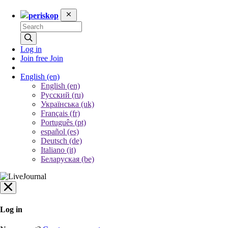
periskop
Log in
Join free
Join
English
(en)
English (en)
Русский (ru)
Українська (uk)
Français (fr)
Português (pt)
español (es)
Deutsch (de)
Italiano (it)
Беларуская (be)
Log in