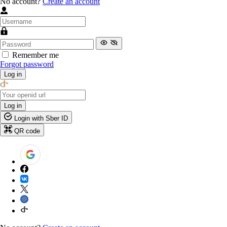
No account?
Create an account
Remember me
Forgot password
Log in
Log in
Login with Sber ID
QR code