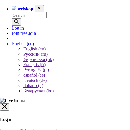
periskop
Log in
Join free
Join
English
(en)
English (en)
Русский (ru)
Українська (uk)
Français (fr)
Português (pt)
español (es)
Deutsch (de)
Italiano (it)
Беларуская (be)
Log in