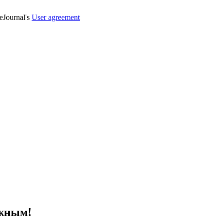
veJournal's
User agreement
ожным!