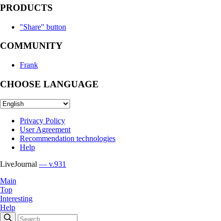
PRODUCTS
"Share" button
COMMUNITY
Frank
CHOOSE LANGUAGE
Privacy Policy
User Agreement
Recommendation technologies
Help
LiveJournal
— v.931
Main
Top
Interesting
Help