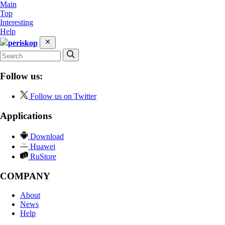
Main
Top
Interesting
Help
periskop
Follow us:
Follow us on Twitter
Applications
Download
Huawei
RuStore
COMPANY
About
News
Help