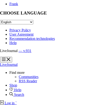
Frank
CHOOSE LANGUAGE
Privacy Policy
User Agreement
Recommendation technologies
Help
LiveJournal
— v.931
?
?
LiveJournal
Find more
Communities
RSS Reader
Shop
Help
Search
Log in
`