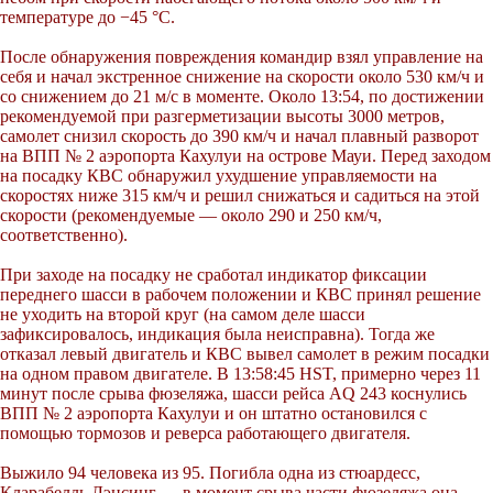
температуре до −45 °C.
После обнаружения повреждения командир взял управление на
себя и начал экстренное снижение на скорости около 530 км/ч и
со снижением до 21 м/с в моменте. Около 13:54, по достижении
рекомендуемой при разгерметизации высоты 3000 метров,
самолет снизил скорость до 390 км/ч и начал плавный разворот
на ВПП № 2 аэропорта Кахулуи на острове Мауи. Перед заходом
на посадку КВС обнаружил ухудшение управляемости на
скоростях ниже 315 км/ч и решил снижаться и садиться на этой
скорости (рекомендуемые — около 290 и 250 км/ч,
соответственно).
При заходе на посадку не сработал индикатор фиксации
переднего шасси в рабочем положении и КВС принял решение
не уходить на второй круг (на самом деле шасси
зафиксировалось, индикация была неисправна). Тогда же
отказал левый двигатель и КВС вывел самолет в режим посадки
на одном правом двигателе. В 13:58:45 HST, примерно через 11
минут после срыва фюзеляжа, шасси рейса AQ 243 коснулись
ВПП № 2 аэропорта Кахулуи и он штатно остановился с
помощью тормозов и реверса работающего двигателя.
Выжило 94 человека из 95. Погибла одна из стюардесс,
Кларабелль Лэнсинг — в момент срыва части фюзеляжа она