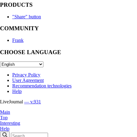
PRODUCTS
"Share" button
COMMUNITY
Frank
CHOOSE LANGUAGE
Privacy Policy
User Agreement
Recommendation technologies
Help
LiveJournal
— v.931
Main
Top
Interesting
Help