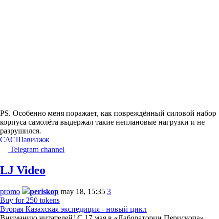
PS. Особенно меня поражает, как повреждённый силовой набор
корпуса самолёта выдержал такие неплановые нагрузки и не
разрушился.
САСШ
авиа
жж
Telegram channel
LJ Video
promo
periskop
may 18, 15:35
3
Buy for 250 tokens
Вторая Казахская экспедиция - новый цикл
Вниманию читателей! С 17 мая в «Лаборатории Перископа»