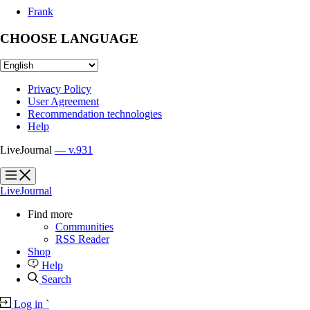
Frank
CHOOSE LANGUAGE
Privacy Policy
User Agreement
Recommendation technologies
Help
LiveJournal
— v.931
?
?
LiveJournal
Find more
Communities
RSS Reader
Shop
Help
Search
Log in
`