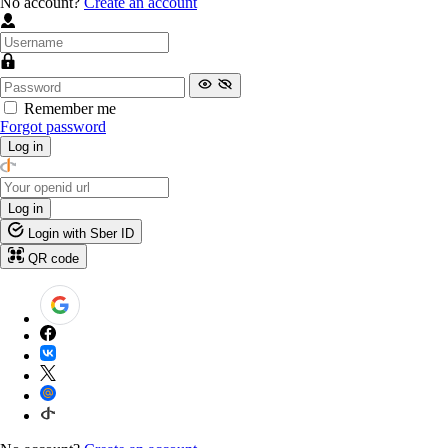
No account?
Create an account
Remember me
Forgot password
Log in
Log in
Login with Sber ID
QR code