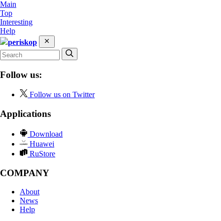
Main
Top
Interesting
Help
periskop
Follow us:
Follow us on Twitter
Applications
Download
Huawei
RuStore
COMPANY
About
News
Help