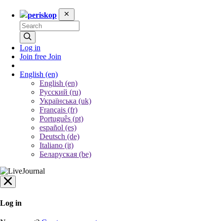
periskop
Log in
Join free
Join
English
(en)
English (en)
Русский (ru)
Українська (uk)
Français (fr)
Português (pt)
español (es)
Deutsch (de)
Italiano (it)
Беларуская (be)
Log in