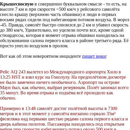
Крышесносную
в совершенно буквальном смысле - то есть, на
высоте 7 км и при скорости ~500 км/ч у рейсового самолёта
снесло крышу (верхнюю часть обшивки) и люди в первых
восьми рядах сидели под набегающим потоком воздуха. В мороз
-45. Правда, самолёт быстро снизился до 2 км и убавил скорость
до 380 км/ч, Удивительно, но уцелели почти все, кроме одной
стюардессы, которая в момент отрыва обшивки находилась на
обслуживании салона первого класса в районе третьего ряда. Её
просто унесло воздухом в пролом.
Вот как об этом невероятном инциденте
пишет вики
:
Рейс AQ 243 вылетел из Международного аэропорта Хило в
13:25 HST и взял курс на Гонолулу. На предполётном досмотре
не было замечено ничего необычного. Аэропорт на острове
Мауи был, как обычно, выбран резервным. Полёт занимал всего
35 минут. Во время отрыва и подъёма всё проходило как
обычно.
Примерно в 13:48 самолёт достиг полётной высоты в 7300
метров и в этот момент у самолёта внезапно сорвало 35м²
фюзеляжа над первыми шестью рядами салона первого класса и
дверь кабины пилотов. Пассажиры находились под открытым
небом при скорости набегающего потока около 500 км/ч и