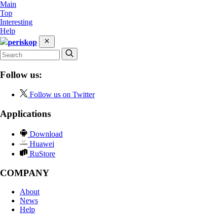
Main
Top
Interesting
Help
periskop
Follow us:
Follow us on Twitter
Applications
Download
Huawei
RuStore
COMPANY
About
News
Help