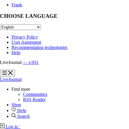
Frank
CHOOSE LANGUAGE
Privacy Policy
User Agreement
Recommendation technologies
Help
LiveJournal
— v.931
?
?
LiveJournal
Find more
Communities
RSS Reader
Shop
Help
Search
Log in
`