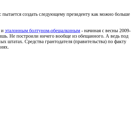
во: пытается создать следующему президенту как можно больше
ё и
эталонным болтуном-обещалкиным
- начиная с весны 2009-
ышь. Не построили ничего вообще из обещанного. А ведь под
ных штатах. Средства грантодателя (правительства) по факту
иях.