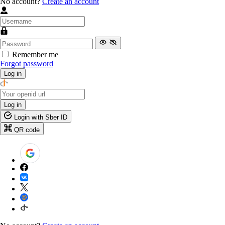
No account?
Create an account
Remember me
Forgot password
Log in
Log in
Login with Sber ID
QR code