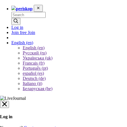
periskop
Log in
Join free
Join
English
(en)
English (en)
Русский (ru)
Українська (uk)
Français (fr)
Português (pt)
español (es)
Deutsch (de)
Italiano (it)
Беларуская (be)
Log in