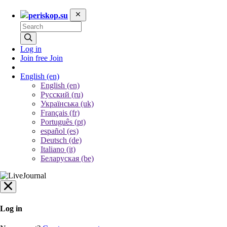
periskop.su
Log in
Join free
Join
English
(en)
English (en)
Русский (ru)
Українська (uk)
Français (fr)
Português (pt)
español (es)
Deutsch (de)
Italiano (it)
Беларуская (be)
Log in