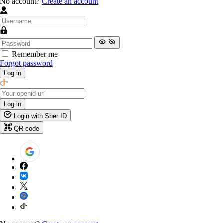
No account?
Create an account
Remember me
Forgot password
Log in
Log in
Login with Sber ID
QR code