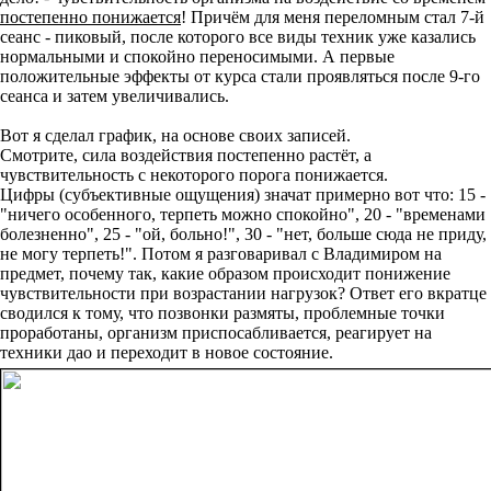
постепенно понижается
! Причём для меня переломным стал 7-й
сеанс - пиковый, после которого все виды техник уже казались
нормальными и спокойно переносимыми. А первые
положительные эффекты от курса стали проявляться после 9-го
сеанса и затем увеличивались.
Вот я сделал график, на основе своих записей.
Смотрите, сила воздействия постепенно растёт, а
чувствительность с некоторого порога понижается.
Цифры (субъективные ощущения) значат примерно вот что: 15 -
"ничего особенного, терпеть можно спокойно", 20 - "временами
болезненно", 25 - "ой, больно!", 30 - "нет, больше сюда не приду,
не могу терпеть!". Потом я разговаривал с Владимиром на
предмет, почему так, какие образом происходит понижение
чувствительности при возрастании нагрузок? Ответ его вкратце
сводился к тому, что позвонки размяты, проблемные точки
проработаны, организм приспосабливается, реагирует на
техники дао и переходит в новое состояние.