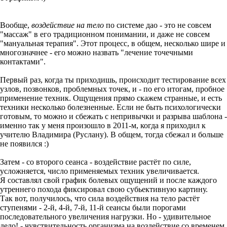
Вообще,
воздействие на тело
по системе дао - это не совсем
"массаж" в его традиционном понимании, и даже не совсем
"мануальная терапия". Этот процесс, в общем, несколько шире и
многозначнее - его можно назвать "лечение точечными
контактами".
Первый раз, когда ты приходишь, происходит тестирование всех
узлов, позвонков, проблемных точек, и - по его итогам, пробное
применение техник. Ощущения прямо скажем странные, и есть
техники несколько болезненные. Если не быть психологически
готовым, то можно и сбежать с непривычки и разрыва шаблона -
именно так у меня произошло в 2011-м, когда я приходил к
учителю Владимира (Руслану). В общем, тогда сбежал и больше
не появился :)
Затем - со второго сеанса - воздействие растёт по силе,
усложняется, число применяемых техник увеличивается.
Я составлял свой график болевых ощущений и после каждого
утреннего похода фиксировал свою субьективную картину.
Так вот, получилось, что сила воздействия на тело растёт
ступенями - 2-й, 4-й, 7-й, 11-й сеансы были порогами
последовательного увеличения нагрузки. Но - удивительное
дело! - чувствительность организма на воздействие со временем