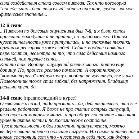
сила воздействия стала совсем пиковая. Так что поговорка
"понедельник - день тяжёлый" обрела простое, грубое, зримое
физическое значение...
12-й сеанс
...Пиковым по болевым ощущениям был 7-й, и я было хотел
проявить малодушие и не прийти, но преодолел его. Потом
чувствительность уже притупилась, и на знакомые техники
организм реагировал уже слабей. Сейчас вообще спокойно
переносится, несмотря на то, что сила действия намного
сильней, чем первые сеансы.
Как-то так. Вообще, ощущений разных много, потом ещё
допишу. Но, процесс реально помогает. А воротниковую
"компьютерную" шейную зону и вообще не чувствую, все ушло.
Позвоночник тоже стал гибкий, без напряжения. Владимир
реально крут, да.
14-й сеанс
(предпоследний в курсе)
Оглядываясь назад, надо признать - да, действительно, это все
реально работает. Я даже не про снятие острых ситуаций,
чего тут насмотрелся много, а про общее состояние - включая
уровень активности и психологическое состояние.
Чувствительность к боли заметно притупляется, можно
выдерживать намного большие нагрузки. Но самое интересное в
новом состоянии вот что - чувствуешь себя так, как будто