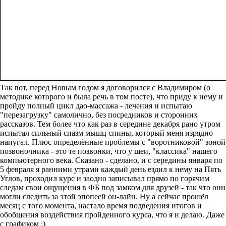
Так вот, перед Новым годом я договорился с Владимиром (о
методике которого и была речь в том посте), что приду к нему и
пройду полный цикл дао-массажа - лечения и испытаю
"перезагрузку" самолично, без посредников и сторонних
рассказов. Тем более что как раз в середине декабря рано утром
испытал сильный спазм мышц спины, который меня изрядно
напугал. Плюс определённые проблемы с "воротниковой" зоной
позвоночника - это те позвонки, что у шеи, "классика" нашего
компьютерного века. Сказано - сделано, и с середины января по
5 февраля я ранними утрами каждый день ездил к нему на Пять
Углов, проходил курс и заодно записывал прямо по горячим
следам свои ощущения в ФБ под замком для друзей - так что они
могли следить за этой эпопеей он-лайн. Ну а сейчас прошёл
месяц с того момента, настало время подведения итогов и
обобщения воздействия пройденного курса, что я и делаю. Даже
с графиком :)