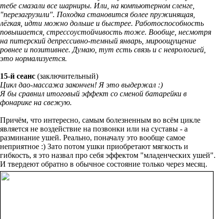
тебе смазали все шарниры. Или, на компьютерном сленге,
"перезагрузили". Походка становится более пружинящая,
лёгкая, идти можно дольше и быстрее. Работоспособность
повышается, стрессоустойчивость тоже. Вообще, несмотря
на питерский депрессивно-темный январь, мироощущение
ровнее и позитивнее. Думаю, тут есть связь и с неврологией,
это нормализуется.
15-й сеанс
(заключительный)
Цикл дао-массажа закончен! Я это выдержал :)
Я бы сравнил итоговый эффект со сменой батарейки в
фонарике на свежую.
Причём, что интересно, самым болезненным во всём цикле
является не воздействие на позвонки или на суставы - а
разминание ушей. Реально, поначалу это вообще самое
неприятное :) Зато потом ушки приобретают мягкость и
гибкость, я это назвал про себя эффектом "младенческих ушей".
И твердеют обратно в обычное состояние только через месяц.