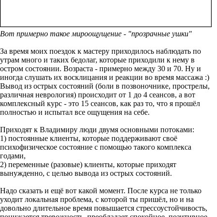
Вот примерно такое мироощущение - "прозрачные ушки"
За время моих поездок к мастеру приходилось наблюдать по
утрам много и таких бедолаг, которые приходили к нему в
остром состоянии. Возраста - примерно между 30 и 70. Ну и
иногда слушать их восклицания и реакции во время массажа :)
Вывод из острых состояний (боли в позвоночнике, прострелы,
различная неврология) происходит от 1 до 4 сеансов, а вот
комплексный курс - это 15 сеансов, как раз то, что я прошёл
полностью и испытал все ощущения на себе.
Приходят к Владимиру люди двумя основными потоками:
1) постоянные клиенты, которые поддерживают своё
психофизическое состояние с помощью такого комплекса
годами,
2) переменные (разовые) клиенты, которые приходят
вынужденно, с целью вывода из острых состояний.
Надо сказать и ещё вот какой момент. После курса не только
уходит локальная проблема, с которой ты пришёл, но и на
довольно длительное время повышается стрессоустойчивость,
понижается тревожность, преобладает спокойное, позитивное