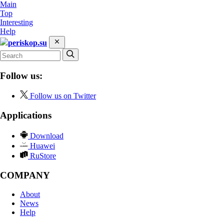
Main
Top
Interesting
Help
periskop.su
Follow us:
Follow us on Twitter
Applications
Download
Huawei
RuStore
COMPANY
About
News
Help