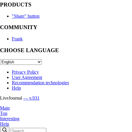
PRODUCTS
"Share" button
COMMUNITY
Frank
CHOOSE LANGUAGE
Privacy Policy
User Agreement
Recommendation technologies
Help
LiveJournal
— v.931
Main
Top
Interesting
Help