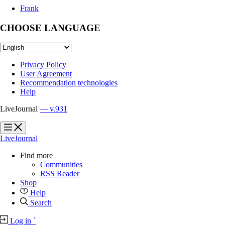
Frank
CHOOSE LANGUAGE
Privacy Policy
User Agreement
Recommendation technologies
Help
LiveJournal
— v.931
?
?
LiveJournal
Find more
Communities
RSS Reader
Shop
Help
Search
Log in
`