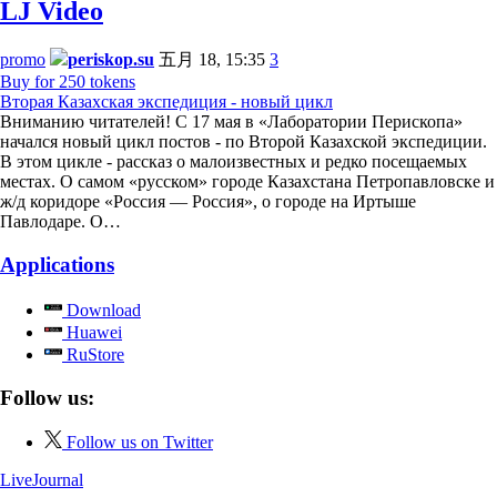
LJ Video
promo
periskop.su
五月 18, 15:35
3
Buy for 250 tokens
Вторая Казахская экспедиция - новый цикл
Вниманию читателей! С 17 мая в «Лаборатории Перископа»
начался новый цикл постов - по Второй Казахской экспедиции.
В этом цикле - рассказ о малоизвестных и редко посещаемых
местах. О самом «русском» городе Казахстана Петропавловске и
ж/д коридоре «Россия — Россия», о городе на Иртыше
Павлодаре. О…
Applications
Download
Huawei
RuStore
Follow us:
Follow us on Twitter
LiveJournal