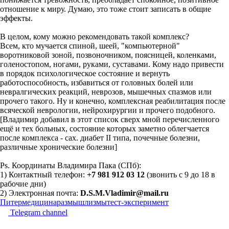
отношение к миру. Думаю, это тоже стоит записать в общие
эффекты.
В целом, кому можно рекомендовать такой комплекс?
Всем, кто мучается спиной, шеей, "компьютерной"
воротниковой зоной, позвоночником, поясницей, коленками,
голеностопом, ногами, руками, суставами. Кому надо привести
в порядок психологическое состояние и вернуть
работоспособность, избавиться от головных болей или
невралгических реакций, неврозов, мышечных спазмов или
прочего такого. Ну и конечно, комплексная реабилитация после
всяческой неврологии, нейрохирургии и прочего подобного.
[Владимир добавил в этот список сверх мной перечисленного
ещё и тех больных, состояние которых заметно облегчается
после комплекса - сах. диабет II типа, почечные болезни,
различные хронические болезни]
Ps. Координаты Владимира Пака (СПб):
1) Контактный телефон:
+7 981 912 03 12
(звонить с 9 до 18 в
рабочие дни)
2) Электронная почта:
D.S.M.Vladimir@mail.ru
Питер
медицина
размышлизмы
тест-эксперимент
Telegram channel