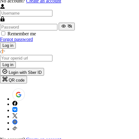
No account?
Create an account
Remember me
Forgot password
Log in
Log in
Login with Sber ID
QR code