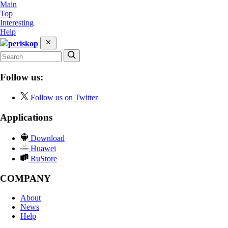
Main
Top
Interesting
Help
periskop
Follow us:
Follow us on Twitter
Applications
Download
Huawei
RuStore
COMPANY
About
News
Help