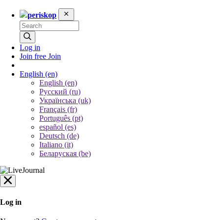
periskop
Log in
Join free
Join
English
(en)
English (en)
Русский (ru)
Українська (uk)
Français (fr)
Português (pt)
español (es)
Deutsch (de)
Italiano (it)
Беларуская (be)
Log in