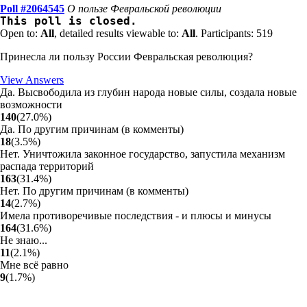
Poll #2064545
О пользе Февральской революции
This poll is closed.
Open to:
All
, detailed results viewable to:
All
.
Participants: 519
Принесла ли пользу России Февральская революция?
View Answers
Да. Высвободила из глубин народа новые силы, создала новые
возможности
140
(
27.0
%
)
Да. По другим причинам (в комменты)
18
(
3.5
%
)
Нет. Уничтожила законное государство, запустила механизм
распада территорий
163
(
31.4
%
)
Нет. По другим причинам (в комменты)
14
(
2.7
%
)
Имела противоречивые последствия - и плюсы и минусы
164
(
31.6
%
)
Не знаю...
11
(
2.1
%
)
Мне всё равно
9
(
1.7
%
)