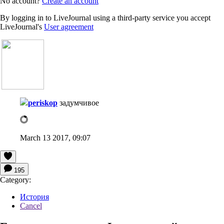
No account?
Create an account
By logging in to LiveJournal using a third-party service you accept
LiveJournal's
User agreement
periskop
задумчивое
March 13 2017, 09:07
195
Category:
История
Cancel