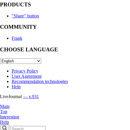
PRODUCTS
"Share" button
COMMUNITY
Frank
CHOOSE LANGUAGE
Privacy Policy
User Agreement
Recommendation technologies
Help
LiveJournal
— v.931
Main
Top
Interesting
Help