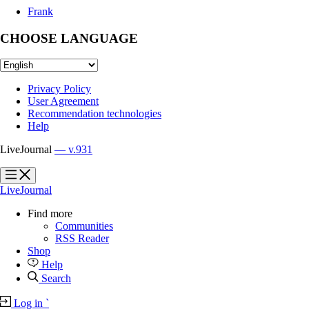
Frank
CHOOSE LANGUAGE
Privacy Policy
User Agreement
Recommendation technologies
Help
LiveJournal
— v.931
?
?
LiveJournal
Find more
Communities
RSS Reader
Shop
Help
Search
Log in
`