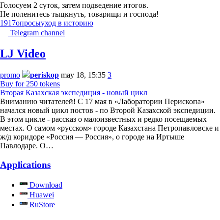
Голосуем 2 суток, затем подведение итогов.
Не поленитесь тыцкнуть, товарищи и господа!
1917
опросы
уход в историю
Telegram channel
LJ Video
promo
periskop
may 18, 15:35
3
Buy for 250 tokens
Вторая Казахская экспедиция - новый цикл
Вниманию читателей! С 17 мая в «Лаборатории Перископа»
начался новый цикл постов - по Второй Казахской экспедиции.
В этом цикле - рассказ о малоизвестных и редко посещаемых
местах. О самом «русском» городе Казахстана Петропавловске и
ж/д коридоре «Россия — Россия», о городе на Иртыше
Павлодаре. О…
Applications
Download
Huawei
RuStore