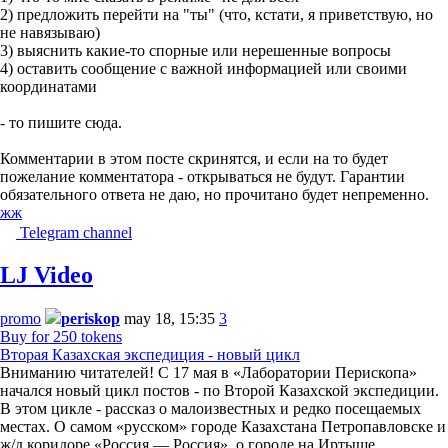
2) предложить перейти на "ты" (что, кстати, я приветствую, но
не навязываю)
3) выяснить какие-то спорные или нерешенные вопросы
4) оставить сообщение с важной информацией или своими
координатами
- то пишите сюда.
Комментарии в этом посте скринятся, и если на то будет
пожелание комментатора - открываться не будут. Гарантии
обязательного ответа не даю, но прочитано будет непременно.
жж
Telegram channel
LJ Video
promo
periskop
may 18, 15:35
3
Buy for 250 tokens
Вторая Казахская экспедиция - новый цикл
Вниманию читателей! С 17 мая в «Лаборатории Перископа»
начался новый цикл постов - по Второй Казахской экспедиции.
В этом цикле - рассказ о малоизвестных и редко посещаемых
местах. О самом «русском» городе Казахстана Петропавловске и
ж/д коридоре «Россия — Россия», о городе на Иртыше