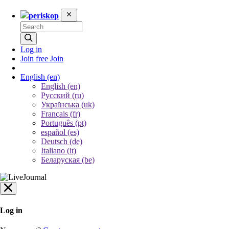
periskop
Log in
Join free
Join
English
(en)
English (en)
Русский (ru)
Українська (uk)
Français (fr)
Português (pt)
español (es)
Deutsch (de)
Italiano (it)
Беларуская (be)
Log in