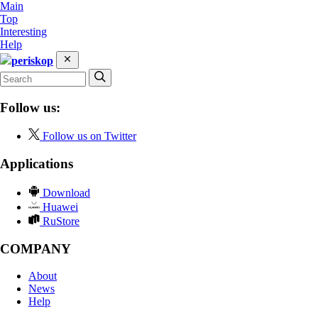
Main
Top
Interesting
Help
periskop
Follow us:
Follow us on Twitter
Applications
Download
Huawei
RuStore
COMPANY
About
News
Help