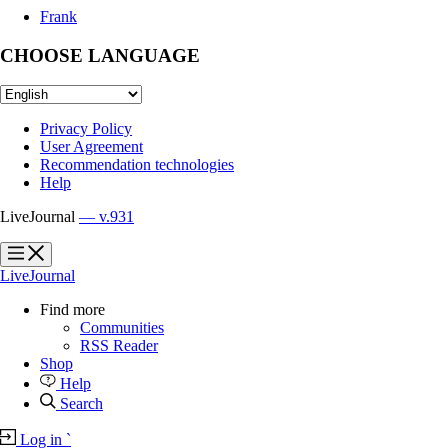
Frank
CHOOSE LANGUAGE
Privacy Policy
User Agreement
Recommendation technologies
Help
LiveJournal
— v.931
?
?
LiveJournal
Find more
Communities
RSS Reader
Shop
Help
Search
Log in
`