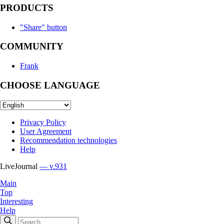
PRODUCTS
"Share" button
COMMUNITY
Frank
CHOOSE LANGUAGE
Privacy Policy
User Agreement
Recommendation technologies
Help
LiveJournal
— v.931
Main
Top
Interesting
Help