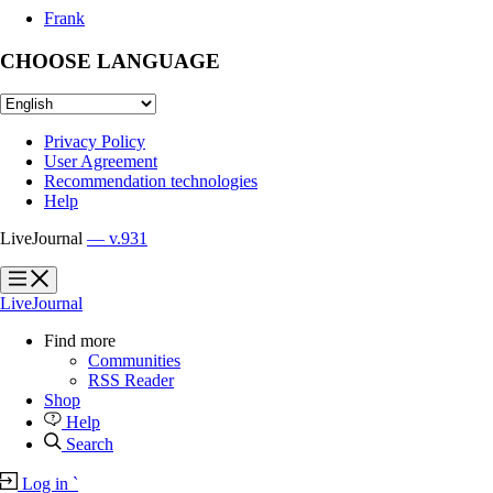
Frank
CHOOSE LANGUAGE
Privacy Policy
User Agreement
Recommendation technologies
Help
LiveJournal
— v.931
?
?
LiveJournal
Find more
Communities
RSS Reader
Shop
Help
Search
Log in
`