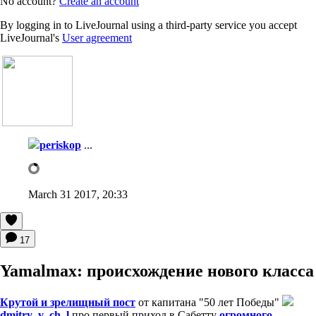
No account?
Create an account
By logging in to LiveJournal using a third-party service you accept
LiveJournal's
User agreement
periskop
...
March 31 2017, 20:33
17
Yamalmax: происхождение нового класса
Крутой и зрелищный пост
от капитана "50 лет Победы"
dmitry_v_ch_l
про первый приход в Сабетту
огромного