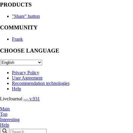
PRODUCTS
"Share" button
COMMUNITY
Frank
CHOOSE LANGUAGE
Privacy Policy
User Agreement
Recommendation technologies
Help
LiveJournal
— v.931
Main
Top
Interesting
Help