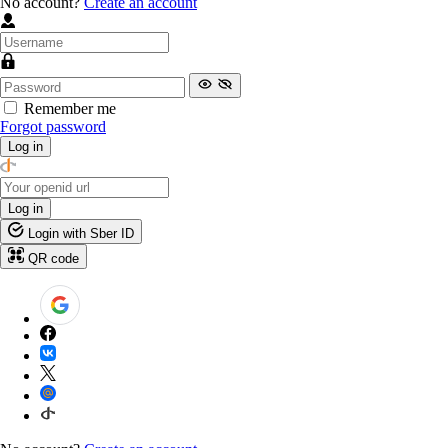
No account?
Create an account
Remember me
Forgot password
Log in
Log in
Login with Sber ID
QR code