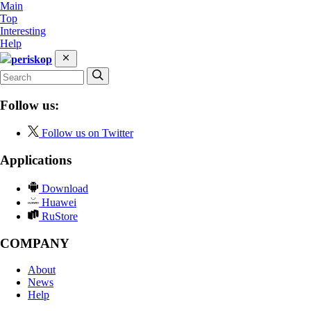
Main
Top
Interesting
Help
periskop
Follow us:
Follow us on Twitter
Applications
Download
Huawei
RuStore
COMPANY
About
News
Help