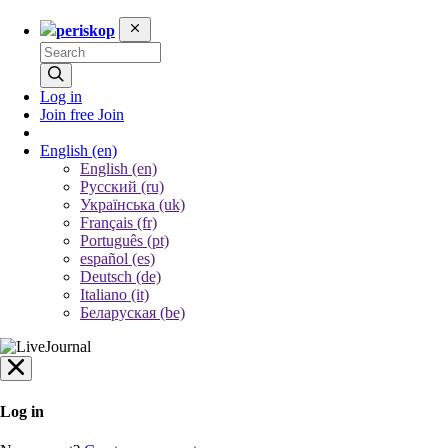
periskop
Log in
Join free
Join
English
(en)
English (en)
Русский (ru)
Українська (uk)
Français (fr)
Português (pt)
español (es)
Deutsch (de)
Italiano (it)
Беларуская (be)
Log in