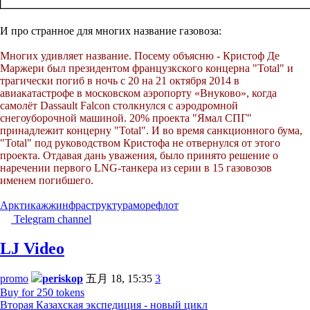
И про странное для многих название газовоза:
Многих удивляет название. Посему объясню - Кристоф Де
Маржери был президентом французкского концерна "Total" и
трагически погиб в ночь с 20 на 21 октября 2014 в
авиакатастрофе в московском аэропорту «Внуково», когда
самолёт Dassault Falcon столкнулся с аэродромной
снегоуборочной машиной. 20% проекта "Ямал СПГ"
принадлежит концерну "Total". И во время санкционного бума,
"Тоtal" под руководством Кристофа не отвернулся от этого
проекта. Отдавая дань уважения, было принято решение о
наречении первого LNG-танкера из серии в 15 газовозов
именем погибшего.
Арктика
жж
инфраструктура
море
флот
Telegram channel
LJ Video
promo
periskop
五月 18, 15:35
3
Buy for 250 tokens
Вторая Казахская экспедиция - новый цикл