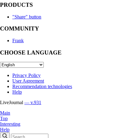
PRODUCTS
"Share" button
COMMUNITY
Frank
CHOOSE LANGUAGE
Privacy Policy
User Agreement
Recommendation technologies
Help
LiveJournal
— v.931
Main
Top
Interesting
Help