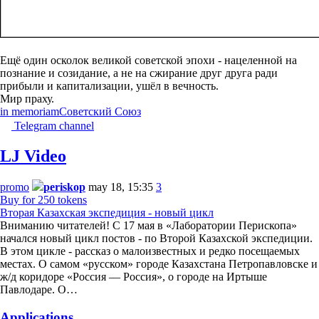
Ещё один осколок великой советской эпохи - нацеленной на
познание и созидание, а не на сжирание друг друга ради
прибыли и капитализации, ушёл в вечность.
Мир праху.
in memoriam
Советский Союз
Telegram channel
LJ Video
promo
periskop
may 18, 15:35
3
Buy for 250 tokens
Вторая Казахская экспедиция - новый цикл
Вниманию читателей! С 17 мая в «Лаборатории Перископа»
начался новый цикл постов - по Второй Казахской экспедиции.
В этом цикле - рассказ о малоизвестных и редко посещаемых
местах. О самом «русском» городе Казахстана Петропавловске и
ж/д коридоре «Россия — Россия», о городе на Иртыше
Павлодаре. О…
Applications