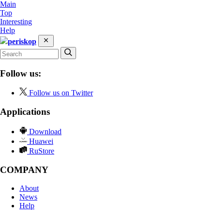
Main
Top
Interesting
Help
periskop
Follow us:
Follow us on Twitter
Applications
Download
Huawei
RuStore
COMPANY
About
News
Help