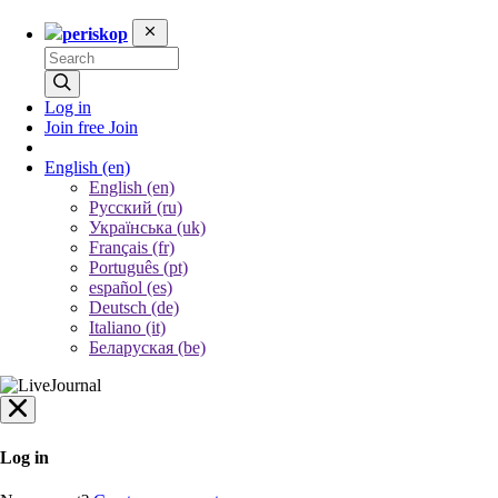
periskop
Log in
Join free
Join
English
(en)
English (en)
Русский (ru)
Українська (uk)
Français (fr)
Português (pt)
español (es)
Deutsch (de)
Italiano (it)
Беларуская (be)
Log in