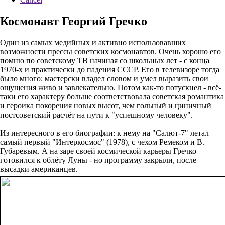
Космонавт Георгий Гречко
Один из самых медийных и активно использовавших
возможности прессы советских космонавтов. Очень хорошо его
помню по советскому ТВ начиная со школьных лет - с конца
1970-х и практически до падения СССР. Его в телевизоре тогда
было много: мастерски владел словом и умел выразить свои
ощущения живо и завлекательно. Потом как-то потускнел - всё-
таки его характеру больше соответствовала советская романтика
и героика покорения новых высот, чем гольный и циничный
постсоветский расчёт на пути к "успешному человеку".
Из интересного в его биографии: к нему на "Салют-7" летал
самый первый "Интеркосмос" (1978), с чехом Ремеком и В.
Губаревым. А на заре своей космической карьеры Гречко
готовился к облёту Луны - но программу закрыли, после
высадки американцев.