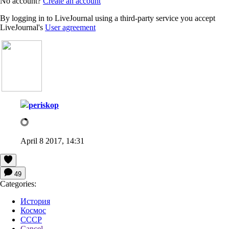
No account?
Create an account
By logging in to LiveJournal using a third-party service you accept
LiveJournal's
User agreement
periskop
April 8 2017, 14:31
49
Categories:
История
Космос
СССР
Cancel