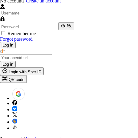
No account?
Create an account
Remember me
Forgot password
Log in
Log in
Login with Sber ID
QR code