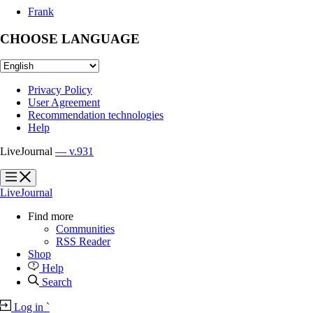
Frank
CHOOSE LANGUAGE
Privacy Policy
User Agreement
Recommendation technologies
Help
LiveJournal
— v.931
?
?
LiveJournal
Find more
Communities
RSS Reader
Shop
Help
Search
Log in
`