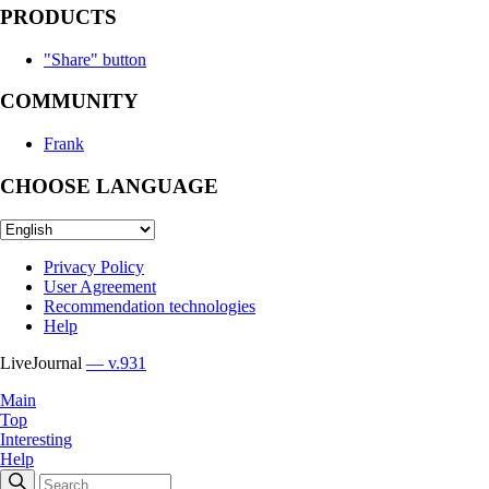
PRODUCTS
"Share" button
COMMUNITY
Frank
CHOOSE LANGUAGE
Privacy Policy
User Agreement
Recommendation technologies
Help
LiveJournal
— v.931
Main
Top
Interesting
Help