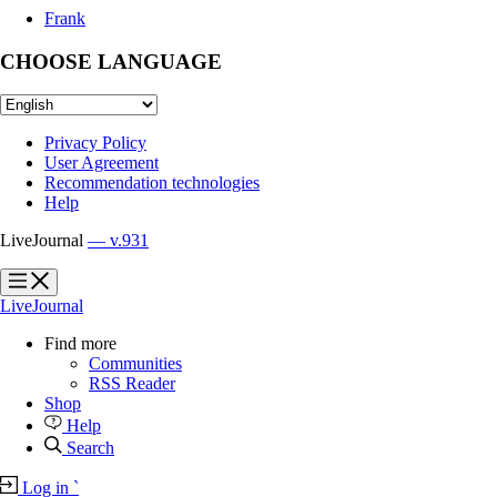
Frank
CHOOSE LANGUAGE
Privacy Policy
User Agreement
Recommendation technologies
Help
LiveJournal
— v.931
?
?
LiveJournal
Find more
Communities
RSS Reader
Shop
Help
Search
Log in
`