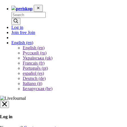
periskop
Log in
Join free
Join
English
(en)
English (en)
Русский (ru)
Українська (uk)
Français (fr)
Português (pt)
español (es)
Deutsch (de)
Italiano (it)
Беларуская (be)
Log in