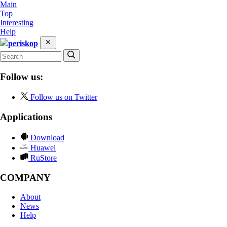
Main
Top
Interesting
Help
periskop
Follow us:
Follow us on Twitter
Applications
Download
Huawei
RuStore
COMPANY
About
News
Help