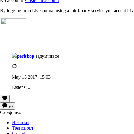
No account?
Create an account
By logging in to LiveJournal using a third-party service you accept Li
periskop
задумчивое
May 13 2017, 15:03
Listens:
...
70
Categories:
История
Транспорт
Cancel