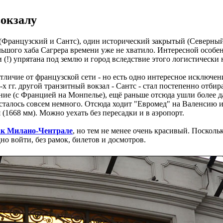
вокзалу
 (Французский и Сантс), один исторический закрытый (Северный
ьшого хаба Сагрера времени уже не хватило. Интересной особенн
!) упрятана под землю и город вследствие этого логистически н
тличие от французской сети - но есть одно интересное исключе
х гг. другой транзитный вокзал - Сантс - стал постепенно отбир
ние (с Францией на Монпелье), ещё раньше отсюда ушли более д
талось совсем немного. Отсюда ходит "Евромед" на Валенсию и 
 (1668 мм). Можно уехать без пересадки и в аэропорт.
ак Милано-Чентрале
, но тем не менее очень красивый. Поскольк
но войти, без рамок, билетов и досмотров.