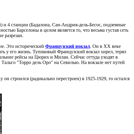
) и 4 станции (Бадалона, Сан-Андрия-дель-Бесос, подземные
остью Барселоны в целом является то, что весьма густая сеть
е разрезан.
ние. Это исторический
Французский вокзал
. Он в XX веке
ать у его жизнь. Тупиковый Французский вокзал хирел, терял
альние рейсы на Цюрих и Милан. Сейчас оттуда уходят в
Тальго "Торро дель Оро" на Севилью. На вокзале нет путей
у он строился (радикально перестроен) в 1925-1929, то остался