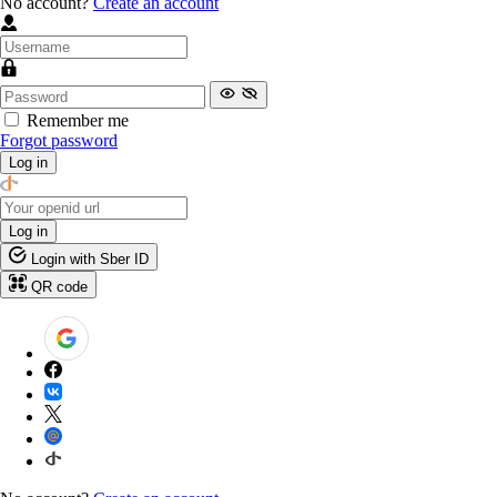
No account?
Create an account
Remember me
Forgot password
Log in
Log in
Login with Sber ID
QR code