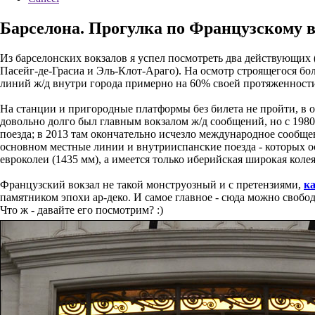
Барселона. Прогулка по Французскому 
Из барселонских вокзалов я успел посмотреть два действующих
Пасейг-де-Грасиа и Эль-Клот-Араго). На осмотр строящегося бол
линий ж/д внутри города примерно на 60% своей протяженности (
На станции и пригородные платформы без билета не пройти, в о
довольно долго был главным вокзалом ж/д сообщений, но с 1980-
поезда; в 2013 там окончательно исчезло международное сообще
основном местные линии и внутрииспанские поезда - которых ос
евроколеи (1435 мм), а имеется только иберийская широкая колея
Французский вокзал не такой монструозный и с претензиями,
к
памятником эпохи ар-деко. И самое главное - сюда можно свобод
Что ж - давайте его посмотрим? :)