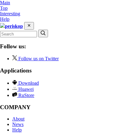
Main
Top
Interesting
Help
periskop
Follow us:
Follow us on Twitter
Applications
Download
Huawei
RuStore
COMPANY
About
News
Help