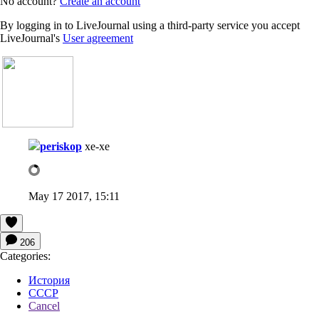
No account?
Create an account
By logging in to LiveJournal using a third-party service you accept
LiveJournal's
User agreement
periskop
хе-хе
May 17 2017, 15:11
206
Categories:
История
СССР
Cancel