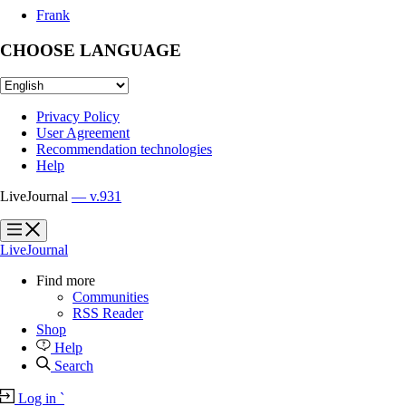
Frank
CHOOSE LANGUAGE
Privacy Policy
User Agreement
Recommendation technologies
Help
LiveJournal
— v.931
?
?
LiveJournal
Find more
Communities
RSS Reader
Shop
Help
Search
Log in
`