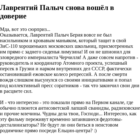
Лаврентий Палыч снова вошёл в
доверие
Мда, вот это сюрприз...
Оказывается, Лаврентий Палыч Берия вовсе не был
насильником и кровавым маньяком, который тащит в свой
ЗиС-110 хорошеньких московских школьниц, присмотренных
им прямо с заднего сиденья лимузина! И он не шпионил для
зловредного империалиста Черчилля! А даже совсем напротив -
руководитель и координатор Атомного проекта, успешный
персек в Грузии и нарком внутренних дел СССР, фактически
остановивший ежовское колесо репрессий. А после смерти
вождя слишком высунулся со своими инициативами и попал
под коллективный пресс соратников - так что закончил свои дни
в расцвете сил.
И - что интересно - это показали прямо на Первом канале, где
обычно плюются антисоветской лапшой сванидзы, радзиховские
и прочие млечины. Чудны дела твои, Господи... Интересно, как
эту фильму переживут временно затаившиеся федотовы-
десталинизаторы? Не будут ли они биться в неистовом
родимчике прямо посреди Ельцин-центра? :)