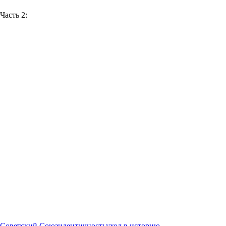
Часть 2:
Советский Союз
идентичность
уход в историю