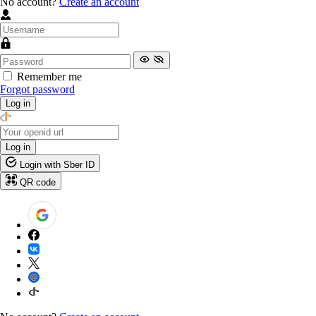
No account?
Create an account
Remember me
Forgot password
Log in
Log in
Login with Sber ID
QR code