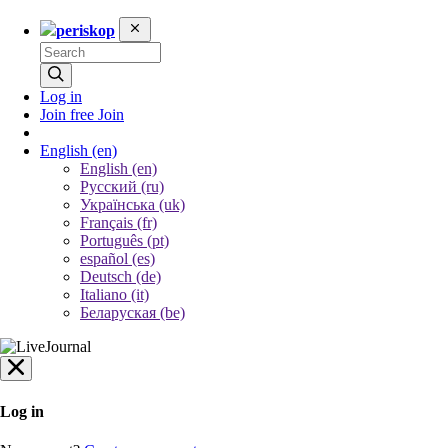
periskop
Log in
Join free
Join
English
(en)
English (en)
Русский (ru)
Українська (uk)
Français (fr)
Português (pt)
español (es)
Deutsch (de)
Italiano (it)
Беларуская (be)
Log in