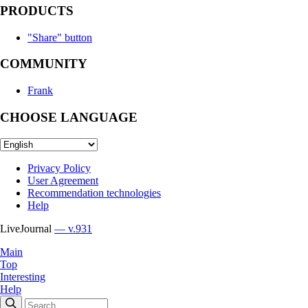
PRODUCTS
"Share" button
COMMUNITY
Frank
CHOOSE LANGUAGE
Privacy Policy
User Agreement
Recommendation technologies
Help
LiveJournal
— v.931
Main
Top
Interesting
Help