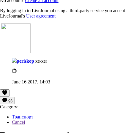
No account?
Create an account
By logging in to LiveJournal using a third-party service you accept
LiveJournal's
User agreement
periskop
хе-хе)
June 16 2017, 14:03
93
Category:
Транспорт
Cancel