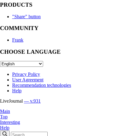
PRODUCTS
"Share" button
COMMUNITY
Frank
CHOOSE LANGUAGE
Privacy Policy
User Agreement
Recommendation technologies
Help
LiveJournal
— v.931
Main
Top
Interesting
Help