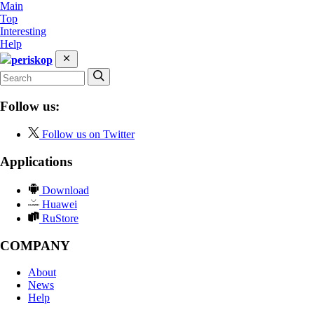
Main
Top
Interesting
Help
periskop
Follow us:
Follow us on Twitter
Applications
Download
Huawei
RuStore
COMPANY
About
News
Help