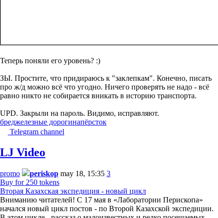
Теперь поняли его уровень? :)
ЗЫ. Простите, что придираюсь к "заклепкам". Конечно, писать
про ж/д можно всё что угодно. Ничего проверять не надо - всё
равно никто не собирается вникать в историю транспорта.
UPD. Закрыли на пароль. Видимо, исправляют.
бред
железные дороги
напёрсток
Telegram channel
LJ Video
promo
periskop
may 18, 15:35
3
Buy for 250 tokens
Вторая Казахская экспедиция - новый цикл
Вниманию читателей! С 17 мая в «Лаборатории Перископа»
начался новый цикл постов - по Второй Казахской экспедиции.
В этом цикле - рассказ о малоизвестных и редко посещаемых