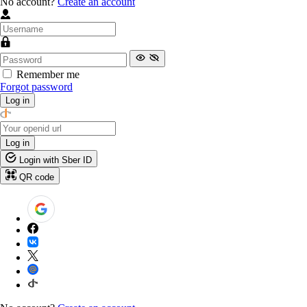
No account?
Create an account
Remember me
Forgot password
Log in
Log in
Login with Sber ID
QR code