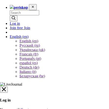
periskop
Log in
Join free
Join
English
(en)
English (en)
Русский (ru)
Українська (uk)
Français (fr)
Português (pt)
español (es)
Deutsch (de)
Italiano (it)
Беларуская (be)
Log in