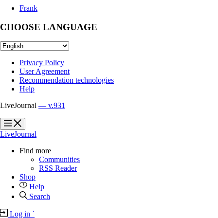
Frank
CHOOSE LANGUAGE
Privacy Policy
User Agreement
Recommendation technologies
Help
LiveJournal
— v.931
?
?
LiveJournal
Find more
Communities
RSS Reader
Shop
Help
Search
Log in
`