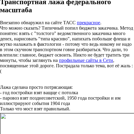
Транспортная лажа федерального
масштаба
Внезапно обнаружил на сайте ТАСС
прекрасное
.
Что можно сказать? Типичный попил бюджета заказчика. Метод
понятен: взять с "толстого" ведомственного заказчика много
денех, нарисовать "типа красиво", напихать побольше флеша и
жутко налажать в фактологии - потому что ведь никому не надо
в этом скучном транспортном говне разбираться. Что дали, то
влепили: главное, бюджет освоить. Никто не будет тратить три
минуты, чтобы заглянуть на
профильные сайты в Сети
,
посвященные этой дороге. Пострадала только тема, вот её жаль :
(
Лажа сделана просто потрясающая:
- год постройки взят ващще с потолка
- паровоз взят позднесоветский, 1950 года постройки и им
иллюстрируют события 1904 года
Только что мост взят правильный.