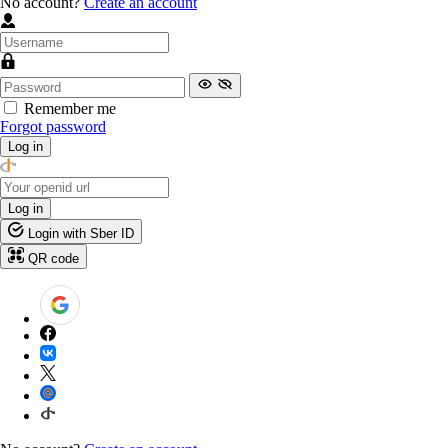
No account?
Create an account
Remember me
Forgot password
Log in
Log in
Login with Sber ID
QR code