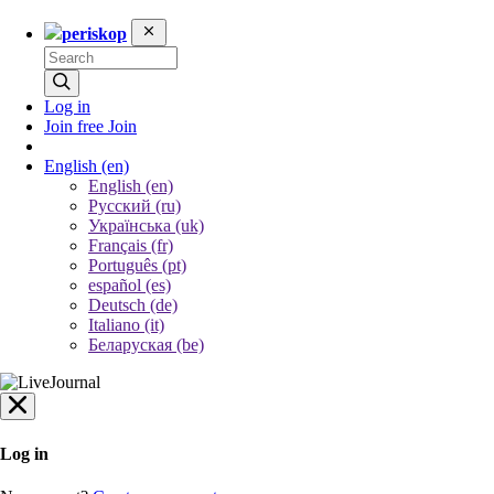
periskop
Log in
Join free
Join
English
(en)
English (en)
Русский (ru)
Українська (uk)
Français (fr)
Português (pt)
español (es)
Deutsch (de)
Italiano (it)
Беларуская (be)
Log in