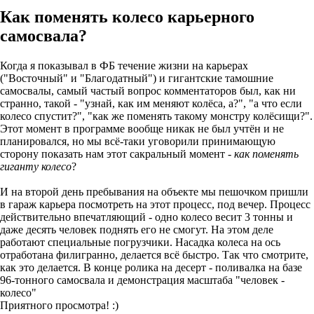
Как поменять колесо карьерного
самосвала?
Когда я показывал в ФБ течение жизни на карьерах
("Восточный" и "Благодатный") и гигантские тамошние
самосвалы, самый частый вопрос комментаторов был, как ни
странно, такой - "узнай, как им меняют колёса, а?", "а что если
колесо спустит?", "как же поменять такому монстру колёсищи?".
Этот момент в программе вообще никак не был учтён и не
планировался, но мы всё-таки уговорили принимающую
сторону показать нам этот сакральный момент -
как поменять
гиганту колесо
?
И на второй день пребывания на объекте мы пешочком пришли
в гараж карьера посмотреть на этот процесс, под вечер. Процесс
действительно впечатляющий - одно колесо весит 3 тонны и
даже десять человек поднять его не смогут. На этом деле
работают специальные погрузчики. Насадка колеса на ось
отработана филигранно, делается всё быстро. Так что смотрите,
как это делается. В конце ролика на десерт - поливалка на базе
96-тонного самосвала и демонстрация масштаба "человек -
колесо"
Приятного просмотра! :)