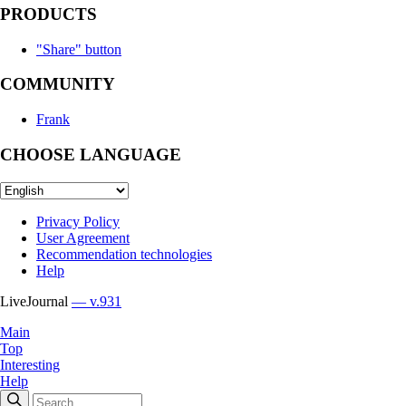
PRODUCTS
"Share" button
COMMUNITY
Frank
CHOOSE LANGUAGE
Privacy Policy
User Agreement
Recommendation technologies
Help
LiveJournal
— v.931
Main
Top
Interesting
Help