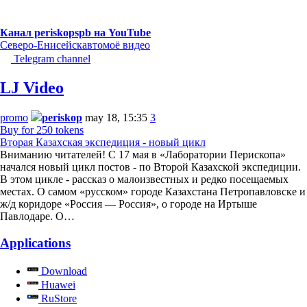
Канал periskopspb на YouTube
Северо-Енисейск
авто
моё видео
Telegram channel
LJ Video
promo
periskop
may 18, 15:35
3
Buy for 250 tokens
Вторая Казахская экспедиция - новый цикл
Вниманию читателей! С 17 мая в «Лаборатории Перископа»
начался новый цикл постов - по Второй Казахской экспедиции.
В этом цикле - рассказ о малоизвестных и редко посещаемых
местах. О самом «русском» городе Казахстана Петропавловске и
ж/д коридоре «Россия — Россия», о городе на Иртыше
Павлодаре. О…
Applications
Download
Huawei
RuStore