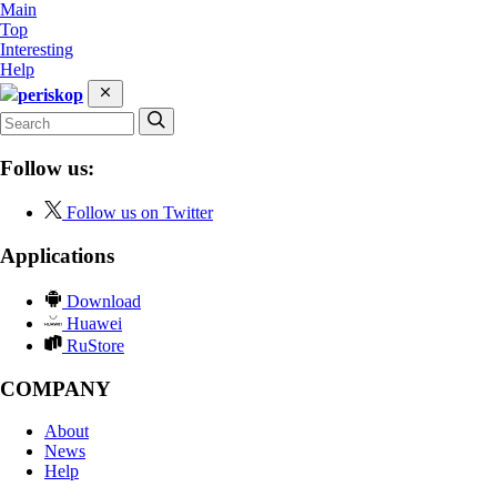
Main
Top
Interesting
Help
periskop
Follow us:
Follow us on Twitter
Applications
Download
Huawei
RuStore
COMPANY
About
News
Help