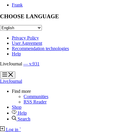
Frank
CHOOSE LANGUAGE
Privacy Policy
User Agreement
Recommendation technologies
Help
LiveJournal
— v.931
?
?
LiveJournal
Find more
Communities
RSS Reader
Shop
Help
Search
Log in
`