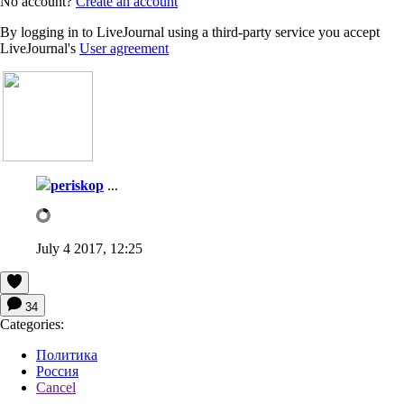
No account?
Create an account
By logging in to LiveJournal using a third-party service you accept
LiveJournal's
User agreement
periskop
...
July 4 2017, 12:25
34
Categories:
Политика
Россия
Cancel