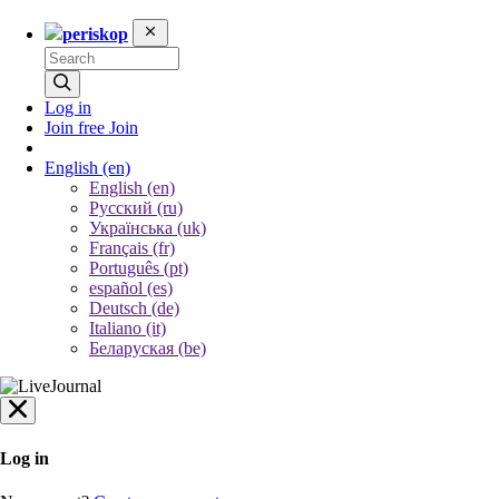
periskop
Log in
Join free
Join
English
(en)
English (en)
Русский (ru)
Українська (uk)
Français (fr)
Português (pt)
español (es)
Deutsch (de)
Italiano (it)
Беларуская (be)
Log in