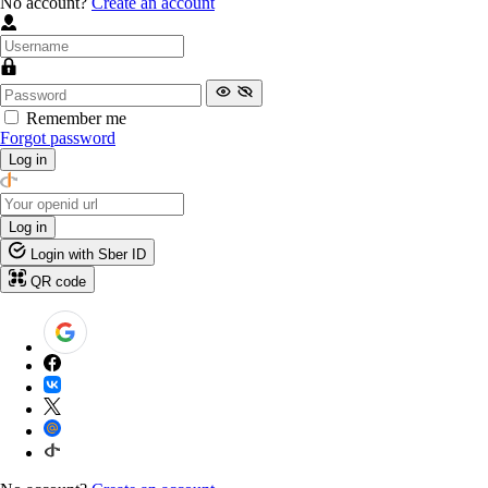
No account?
Create an account
Remember me
Forgot password
Log in
Log in
Login with Sber ID
QR code