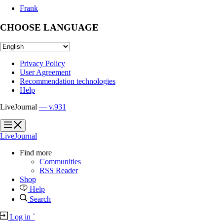
Frank
CHOOSE LANGUAGE
Privacy Policy
User Agreement
Recommendation technologies
Help
LiveJournal
— v.931
?
?
LiveJournal
Find more
Communities
RSS Reader
Shop
Help
Search
Log in
`