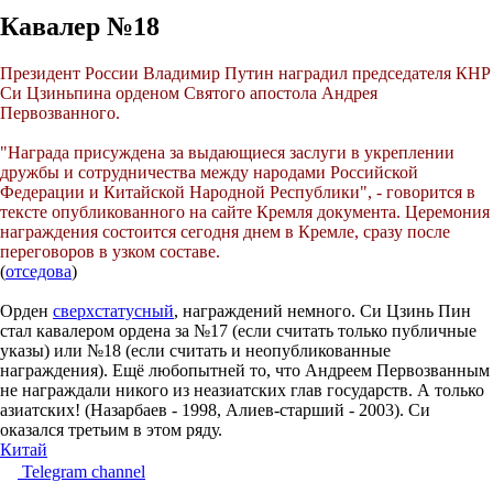
Кавалер №18
Президент России Владимир Путин наградил председателя КНР
Си Цзиньпина орденом Святого апостола Андрея
Первозванного.
"Награда присуждена за выдающиеся заслуги в укреплении
дружбы и сотрудничества между народами Российской
Федерации и Китайской Народной Республики", - говорится в
тексте опубликованного на сайте Кремля документа. Церемония
награждения состоится сегодня днем в Кремле, сразу после
переговоров в узком составе.
(
отседова
)
Орден
сверхстатусный
, награждений немного. Си Цзинь Пин
стал кавалером ордена за №17 (если считать только публичные
указы) или №18 (если считать и неопубликованные
награждения). Ещё любопытней то, что Андреем Первозванным
не награждали никого из неазиатских глав государств. А только
азиатских! (Назарбаев - 1998, Алиев-старший - 2003). Си
оказался третьим в этом ряду.
Китай
Telegram channel