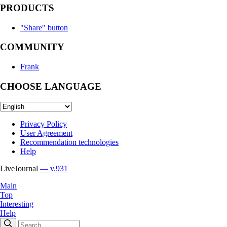
PRODUCTS
"Share" button
COMMUNITY
Frank
CHOOSE LANGUAGE
Privacy Policy
User Agreement
Recommendation technologies
Help
LiveJournal
— v.931
Main
Top
Interesting
Help