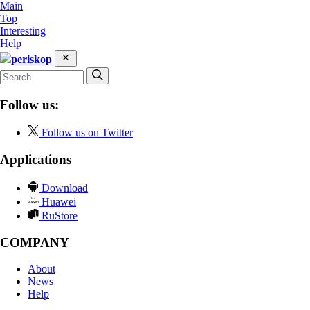
Main
Top
Interesting
Help
periskop
Follow us:
Follow us on Twitter
Applications
Download
Huawei
RuStore
COMPANY
About
News
Help