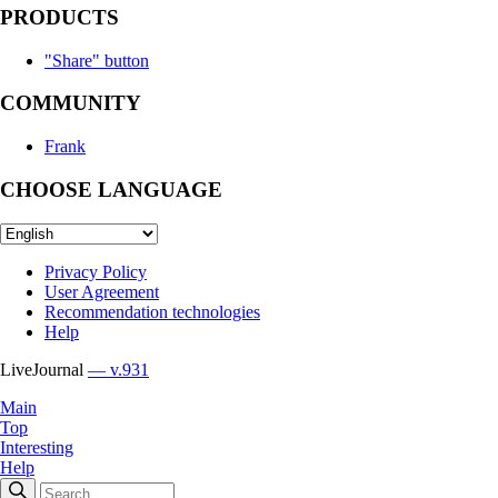
PRODUCTS
"Share" button
COMMUNITY
Frank
CHOOSE LANGUAGE
Privacy Policy
User Agreement
Recommendation technologies
Help
LiveJournal
— v.931
Main
Top
Interesting
Help