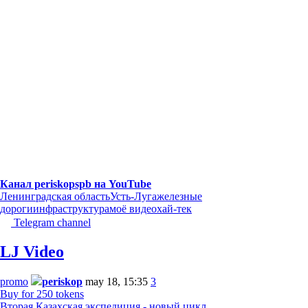
Канал periskopspb на YouTube
Ленинградская область
Усть-Луга
железные
дороги
инфраструктура
моё видео
хай-тек
Telegram channel
LJ Video
promo
periskop
may 18, 15:35
3
Buy for 250 tokens
Вторая Казахская экспедиция - новый цикл