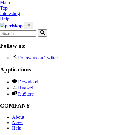
Main
Top
Interesting
Help
periskop
Follow us:
Follow us on Twitter
Applications
Download
Huawei
RuStore
COMPANY
About
News
Help