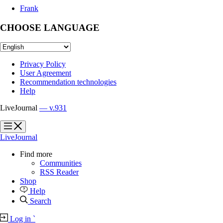
Frank
CHOOSE LANGUAGE
Privacy Policy
User Agreement
Recommendation technologies
Help
LiveJournal
— v.931
?
?
LiveJournal
Find more
Communities
RSS Reader
Shop
Help
Search
Log in
`