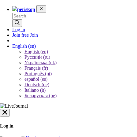
periskop
Log in
Join free
Join
English
(en)
English (en)
Русский (ru)
Українська (uk)
Français (fr)
Português (pt)
español (es)
Deutsch (de)
Italiano (it)
Беларуская (be)
Log in