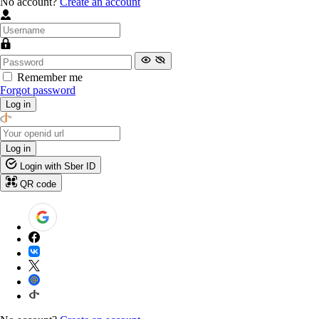
No account?
Create an account
Remember me
Forgot password
Log in
Log in
Login with Sber ID
QR code