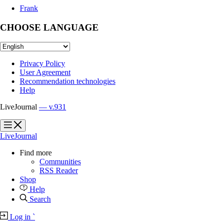
Frank
CHOOSE LANGUAGE
Privacy Policy
User Agreement
Recommendation technologies
Help
LiveJournal
— v.931
?
?
LiveJournal
Find more
Communities
RSS Reader
Shop
Help
Search
Log in
`