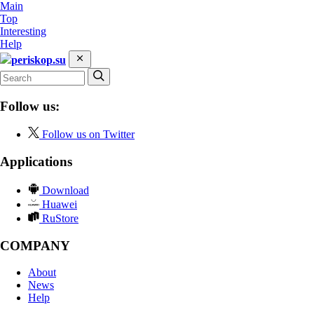
Main
Top
Interesting
Help
periskop.su
Follow us:
Follow us on Twitter
Applications
Download
Huawei
RuStore
COMPANY
About
News
Help