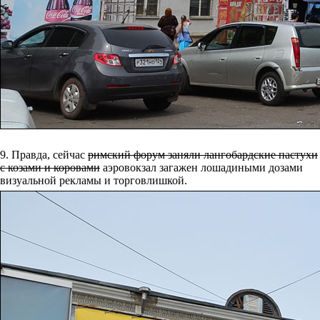
9. Правда, сейчас
римский форум заняли лангобардские пастухи
с козами и коровами
аэровокзал загажен лошадиными дозами
визуальной рекламы и торговлишкой.