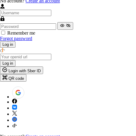
No account?
Create an account
Remember me
Forgot password
Log in
Log in
Login with Sber ID
QR code