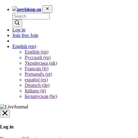
periskop.su
Log in
Join free
Join
English
(en)
English (en)
Русский (ru)
Українська (uk)
Français (fr)
Português (pt)
español (es)
Deutsch (de)
Italiano (it)
Беларуская (be)
Log in