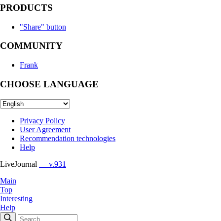
PRODUCTS
"Share" button
COMMUNITY
Frank
CHOOSE LANGUAGE
Privacy Policy
User Agreement
Recommendation technologies
Help
LiveJournal
— v.931
Main
Top
Interesting
Help