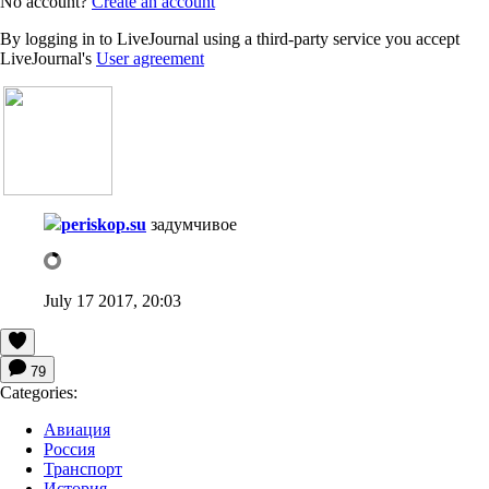
No account?
Create an account
By logging in to LiveJournal using a third-party service you accept
LiveJournal's
User agreement
periskop.su
задумчивое
July 17 2017, 20:03
79
Categories:
Авиация
Россия
Транспорт
История