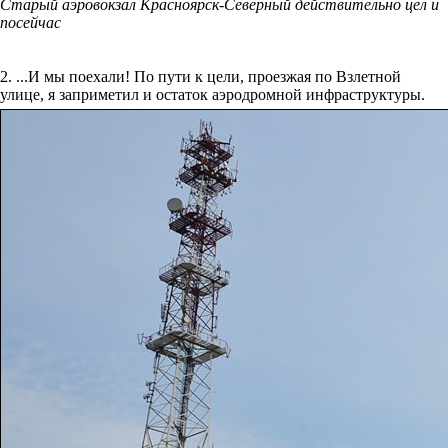
Старый аэровокзал Красноярск-Северный действительно цел и
посейчас
2. ...И мы поехали! По пути к цели, проезжая по Взлетной
улице, я заприметил и остаток аэродромной инфраструктуры.