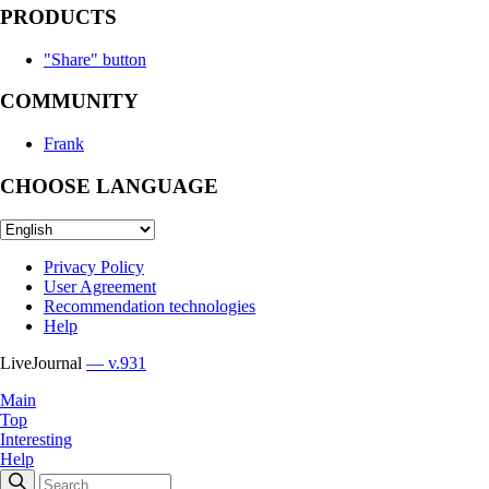
PRODUCTS
"Share" button
COMMUNITY
Frank
CHOOSE LANGUAGE
Privacy Policy
User Agreement
Recommendation technologies
Help
LiveJournal
— v.931
Main
Top
Interesting
Help