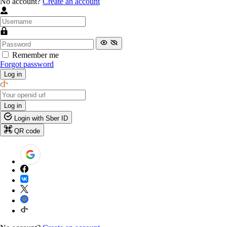
No account?
Create an account
Remember me
Forgot password
Log in
Log in
Login with Sber ID
QR code