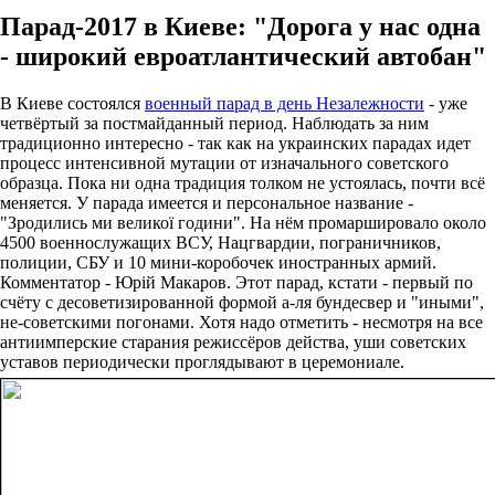
Парад-2017 в Киеве: "Дорога у нас одна
- широкий евроатлантический автобан"
В Киеве состоялся
военный парад в день Незалежности
- уже
четвёртый за постмайданный период. Наблюдать за ним
традиционно интересно - так как на украинских парадах идет
процесс интенсивной мутации от изначального советского
образца. Пока ни одна традиция толком не устоялась, почти всё
меняется. У парада имеется и персональное название -
"Зродились ми великої години". На нём промаршировало около
4500 военнослужащих ВСУ, Нацгвардии, пограничников,
полиции, СБУ и 10 мини-коробочек иностранных армий.
Комментатор - Юрій Макаров. Этот парад, кстати - первый по
счёту с десоветизированной формой а-ля бундесвер и "иными",
не-советскими погонами. Хотя надо отметить - несмотря на все
антиимперские старания режиссёров действа, уши советских
уставов периодически проглядывают в церемониале.