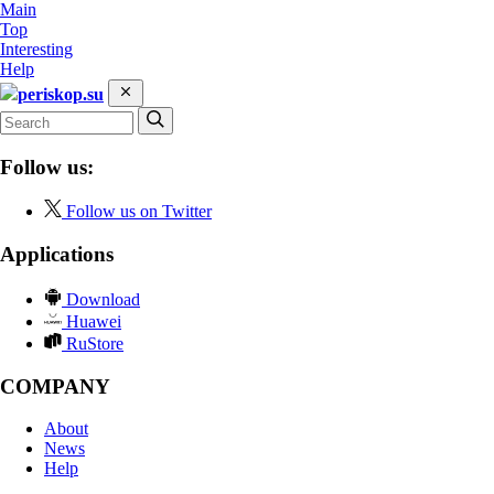
Main
Top
Interesting
Help
periskop.su
Follow us:
Follow us on Twitter
Applications
Download
Huawei
RuStore
COMPANY
About
News
Help