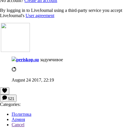
No account?
Create an account
By logging in to LiveJournal using a third-party service you accept
LiveJournal's
User agreement
periskop.su
задумчивое
August 24 2017, 22:19
521
Categories:
Политика
Армия
Cancel