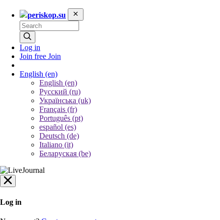
periskop.su
Log in
Join free
Join
English
(en)
English (en)
Русский (ru)
Українська (uk)
Français (fr)
Português (pt)
español (es)
Deutsch (de)
Italiano (it)
Беларуская (be)
Log in