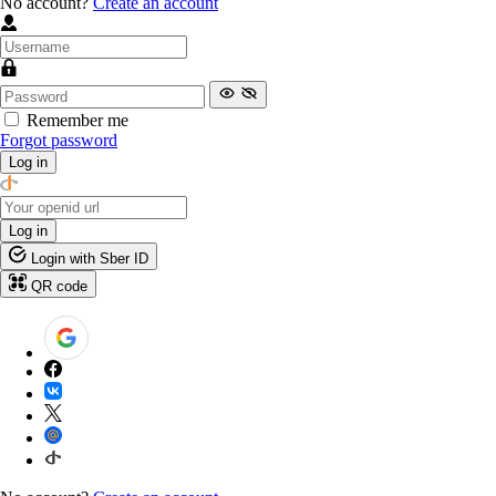
No account?
Create an account
Remember me
Forgot password
Log in
Log in
Login with Sber ID
QR code