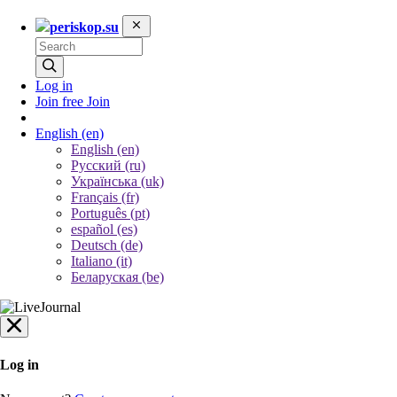
periskop.su
Log in
Join free
Join
English
(en)
English (en)
Русский (ru)
Українська (uk)
Français (fr)
Português (pt)
español (es)
Deutsch (de)
Italiano (it)
Беларуская (be)
Log in