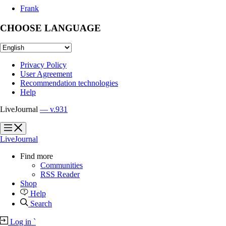
Frank
CHOOSE LANGUAGE
Privacy Policy
User Agreement
Recommendation technologies
Help
LiveJournal
— v.931
?
?
LiveJournal
Find more
Communities
RSS Reader
Shop
Help
Search
Log in
`