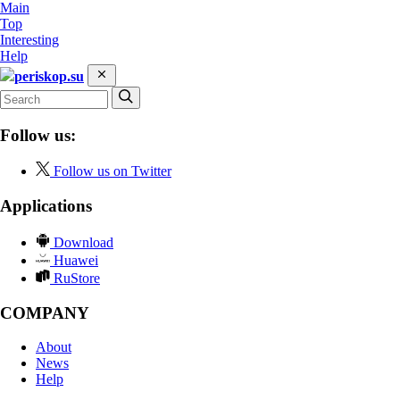
Main
Top
Interesting
Help
periskop.su
Follow us:
Follow us on Twitter
Applications
Download
Huawei
RuStore
COMPANY
About
News
Help