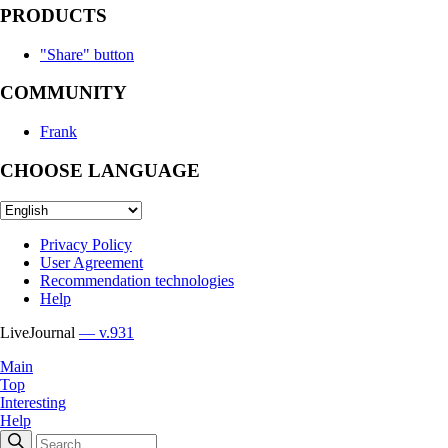
PRODUCTS
"Share" button
COMMUNITY
Frank
CHOOSE LANGUAGE
Privacy Policy
User Agreement
Recommendation technologies
Help
LiveJournal
— v.931
Main
Top
Interesting
Help