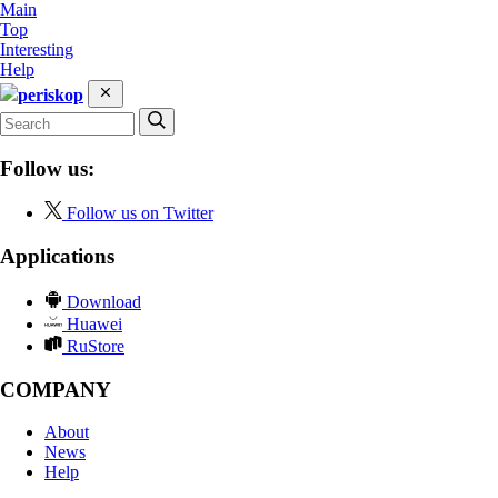
Main
Top
Interesting
Help
periskop
Follow us:
Follow us on Twitter
Applications
Download
Huawei
RuStore
COMPANY
About
News
Help