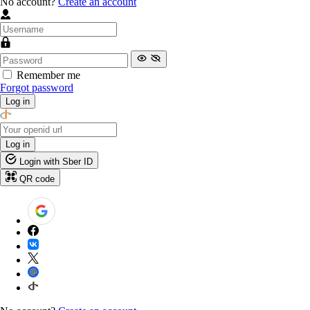
No account?
Create an account
Remember me
Forgot password
Log in
Log in
Login with Sber ID
QR code