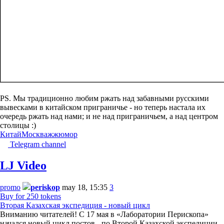
PS. Мы традиционно любим ржать над забавными русскими
вывесками в китайском приграничье - но теперь настала их
очередь ржать над нами; и не над приграничьем, а над центром
столицы :)
Китай
Москва
жж
юмор
Telegram channel
LJ Video
promo
periskop
may 18, 15:35
3
Buy for 250 tokens
Вторая Казахская экспедиция - новый цикл
Вниманию читателей! С 17 мая в «Лаборатории Перископа»
начался новый цикл постов - по Второй Казахской экспедиции.