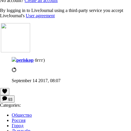
No account?
Create an account
By logging in to LiveJournal using a third-party service you accept
LiveJournal's
User agreement
periskop
бггг)
September 14 2017, 08:07
93
Categories:
Общество
Россия
Город
Лытдыбр