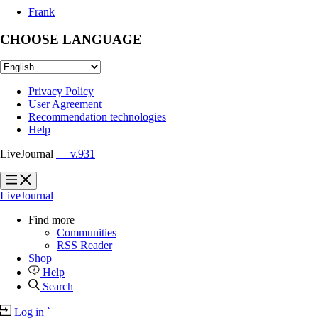
Frank
CHOOSE LANGUAGE
Privacy Policy
User Agreement
Recommendation technologies
Help
LiveJournal
— v.931
?
?
LiveJournal
Find more
Communities
RSS Reader
Shop
Help
Search
Log in
`