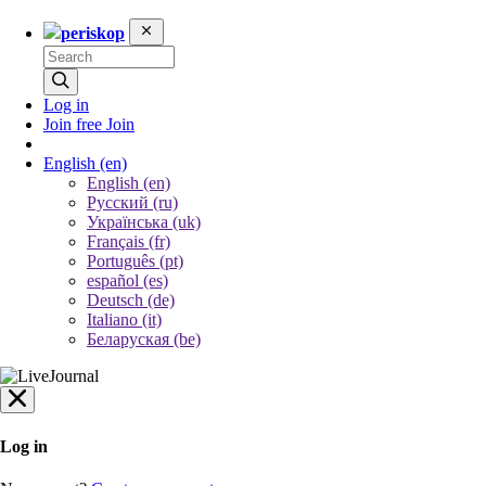
periskop
Log in
Join free
Join
English
(en)
English (en)
Русский (ru)
Українська (uk)
Français (fr)
Português (pt)
español (es)
Deutsch (de)
Italiano (it)
Беларуская (be)
Log in