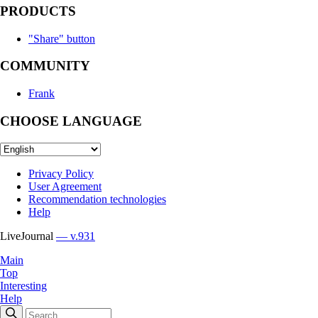
PRODUCTS
"Share" button
COMMUNITY
Frank
CHOOSE LANGUAGE
Privacy Policy
User Agreement
Recommendation technologies
Help
LiveJournal
— v.931
Main
Top
Interesting
Help