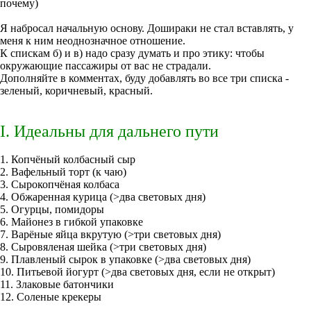
почему)
Я набросал начальную основу. Дошираки не стал вставлять, у
меня к ним неоднозначное отношение.
К спискам б) и в) надо сразу думать и про этику: чтобы
окружающие пассажиры от вас не страдали.
Дополняйте в комментах, буду добавлять во все три списка -
зеленый, коричневый, красный.
I. Идеальны для дальнего пути
1. Копчёный колбасный сыр
2. Вафельный торт (к чаю)
3. Сырокопчёная колбаса
4. Обжаренная курица (>два световых дня)
5. Огурцы, помидоры
6. Майонез в гибкой упаковке
7. Варёные яйца вкрутую (>три световых дня)
8. Сыровяленая шейка (>три световых дня)
9. Плавленый сырок в упаковке (>два световых дня)
10. Питьевой йогурт (>два световых дня, если не открыт)
11. Злаковые батончики
12. Соленые крекеры