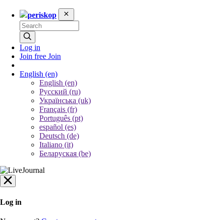
periskop
Log in
Join free
Join
English
(en)
English (en)
Русский (ru)
Українська (uk)
Français (fr)
Português (pt)
español (es)
Deutsch (de)
Italiano (it)
Беларуская (be)
Log in