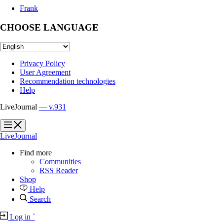
Frank
CHOOSE LANGUAGE
Privacy Policy
User Agreement
Recommendation technologies
Help
LiveJournal
— v.931
?
?
LiveJournal
Find more
Communities
RSS Reader
Shop
Help
Search
Log in
`