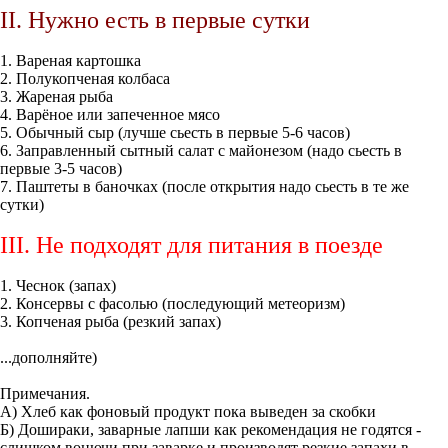
II. Нужно есть в первые сутки
1. Вареная картошка
2. Полукопченая колбаса
3. Жареная рыба
4. Варёное или запеченное мясо
5. Обычный сыр (лучше сьесть в первые 5-6 часов)
6. Заправленный сытный салат с майонезом (надо сьесть в
первые 3-5 часов)
7. Паштеты в баночках (после открытия надо сьесть в те же
сутки)
III. Не подходят для питания в поезде
1. Чеснок (запах)
2. Консервы с фасолью (последующий метеоризм)
3. Копченая рыба (резкий запах)
...дополняйте)
Примечания.
А) Хлеб как фоновый продукт пока выведен за скобки
Б) Дошираки, заварные лапши как рекомендация не годятся -
слишком вонючи при заварке и производят резкие запахи в