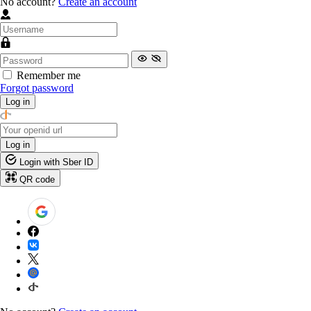
No account?
Create an account
Remember me
Forgot password
Log in
Log in
Login with Sber ID
QR code