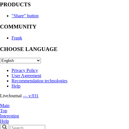
PRODUCTS
"Share" button
COMMUNITY
Frank
CHOOSE LANGUAGE
Privacy Policy
User Agreement
Recommendation technologies
Help
LiveJournal
— v.931
Main
Top
Interesting
Help