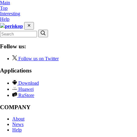
Main
Top
Interesting
Help
periskop
Follow us:
Follow us on Twitter
Applications
Download
Huawei
RuStore
COMPANY
About
News
Help