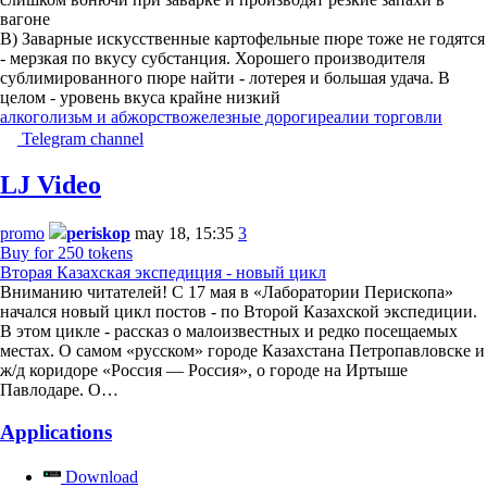
вагоне
В) Заварные искусственные картофельные пюре тоже не годятся
- мерзкая по вкусу субстанция. Хорошего производителя
сублимированного пюре найти - лотерея и большая удача. В
целом - уровень вкуса крайне низкий
алкоголизьм и абжорство
железные дороги
реалии торговли
Telegram channel
LJ Video
promo
periskop
may 18, 15:35
3
Buy for 250 tokens
Вторая Казахская экспедиция - новый цикл
Вниманию читателей! С 17 мая в «Лаборатории Перископа»
начался новый цикл постов - по Второй Казахской экспедиции.
В этом цикле - рассказ о малоизвестных и редко посещаемых
местах. О самом «русском» городе Казахстана Петропавловске и
ж/д коридоре «Россия — Россия», о городе на Иртыше
Павлодаре. О…
Applications
Download