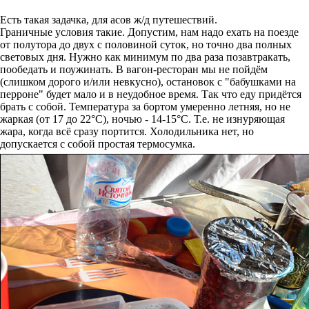
Есть такая задачка, для асов ж/д путешествий.
Граничные условия такие. Допустим, нам надо ехать на поезде
от полутора до двух с половиной суток, но точно два полных
световых дня. Нужно как минимум по два раза позавтракать,
пообедать и поужинать. В вагон-ресторан мы не пойдём
(слишком дорого и/или невкусно), остановок с "бабушками на
перроне" будет мало и в неудобное время. Так что еду придётся
брать с собой. Температура за бортом умеренно летняя, но не
жаркая (от 17 до 22°С), ночью - 14-15°С. Т.е. не изнуряющая
жара, когда всё сразу портится. Холодильника нет, но
допускается с собой простая термосумка.