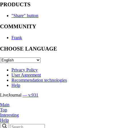
PRODUCTS
"Share" button
COMMUNITY
Frank
CHOOSE LANGUAGE
Privacy Policy
User Agreement
Recommendation technologies
Help
LiveJournal
— v.931
Main
Top
Interesting
Help