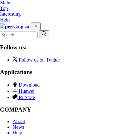
Main
Top
Interesting
Help
periskop.su
Follow us:
Follow us on Twitter
Applications
Download
Huawei
RuStore
COMPANY
About
News
Help