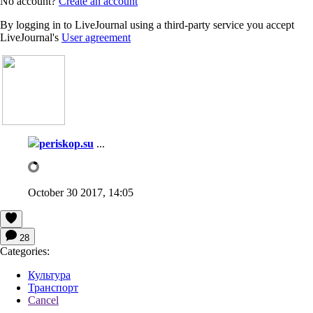
No account?
Create an account
By logging in to LiveJournal using a third-party service you accept
LiveJournal's
User agreement
periskop.su
...
October 30 2017, 14:05
28
Categories:
Культура
Транспорт
Cancel