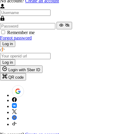
No account?
Create an account
Remember me
Forgot password
Log in
Log in
Login with Sber ID
QR code