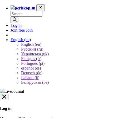
periskop.su
Log in
Join free
Join
English
(en)
English (en)
Русский (ru)
Українська (uk)
Français (fr)
Português (pt)
español (es)
Deutsch (de)
Italiano (it)
Беларуская (be)
Log in