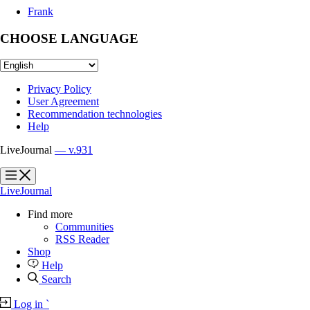
Frank
CHOOSE LANGUAGE
Privacy Policy
User Agreement
Recommendation technologies
Help
LiveJournal
— v.931
?
?
LiveJournal
Find more
Communities
RSS Reader
Shop
Help
Search
Log in
`