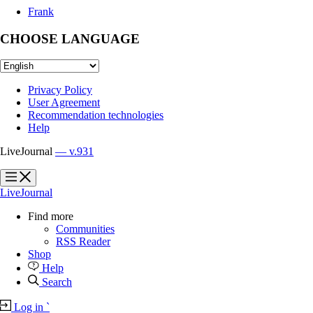
Frank
CHOOSE LANGUAGE
Privacy Policy
User Agreement
Recommendation technologies
Help
LiveJournal
— v.931
?
?
LiveJournal
Find more
Communities
RSS Reader
Shop
Help
Search
Log in
`