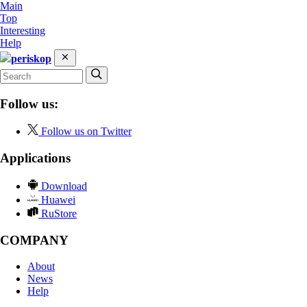
Main
Top
Interesting
Help
periskop
Follow us:
Follow us on Twitter
Applications
Download
Huawei
RuStore
COMPANY
About
News
Help