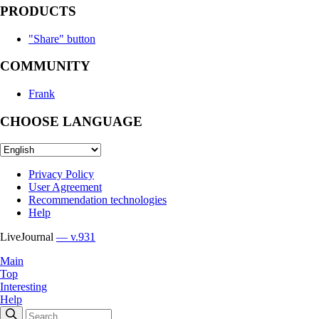
PRODUCTS
"Share" button
COMMUNITY
Frank
CHOOSE LANGUAGE
Privacy Policy
User Agreement
Recommendation technologies
Help
LiveJournal
— v.931
Main
Top
Interesting
Help