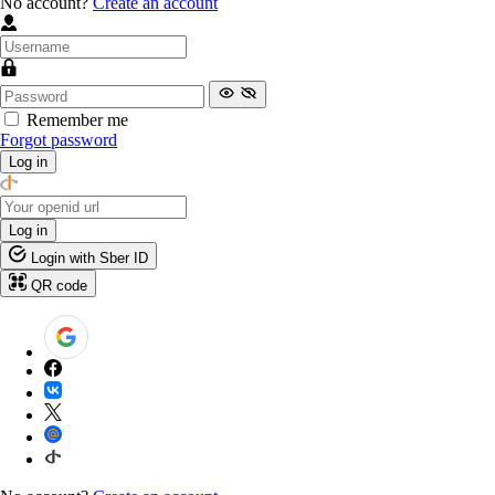
No account?
Create an account
Remember me
Forgot password
Log in
Log in
Login with Sber ID
QR code