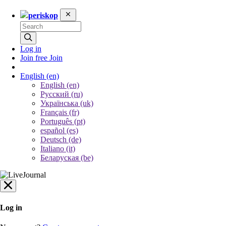
periskop
Log in
Join free
Join
English
(en)
English (en)
Русский (ru)
Українська (uk)
Français (fr)
Português (pt)
español (es)
Deutsch (de)
Italiano (it)
Беларуская (be)
Log in