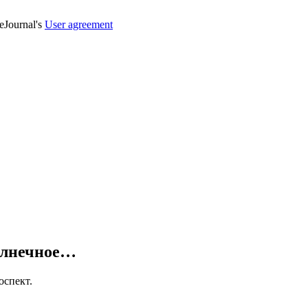
veJournal's
User agreement
солнечное…
оспект.