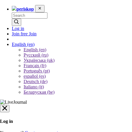
periskop
Log in
Join free
Join
English
(en)
English (en)
Русский (ru)
Українська (uk)
Français (fr)
Português (pt)
español (es)
Deutsch (de)
Italiano (it)
Беларуская (be)
Log in