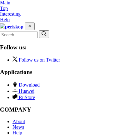
Main
Top
Interesting
Help
periskop
Follow us:
Follow us on Twitter
Applications
Download
Huawei
RuStore
COMPANY
About
News
Help