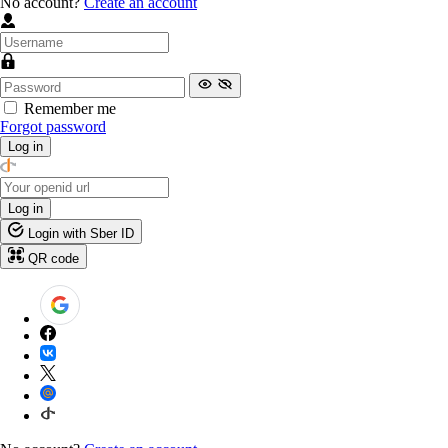
No account?
Create an account
Remember me
Forgot password
Log in
Log in
Login with Sber ID
QR code