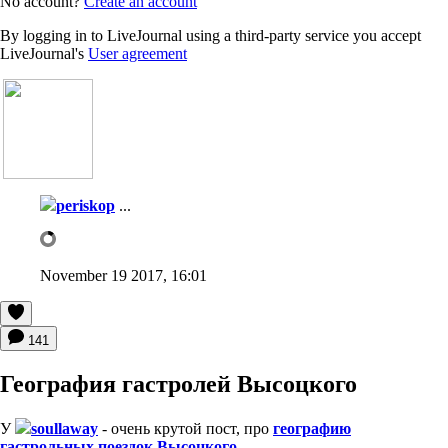
No account?
Create an account
By logging in to LiveJournal using a third-party service you accept
LiveJournal's
User agreement
periskop
...
November 19 2017, 16:01
141
География гастролей Высоцкого
У
soullaway
- очень крутой пост, про
географию
гастрольных поездок Высоцкого
.