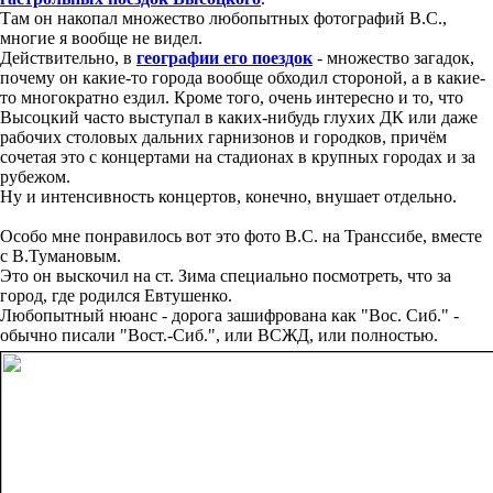
Там он накопал множество любопытных фотографий В.С.,
многие я вообще не видел.
Действительно, в
географии его поездок
- множество загадок,
почему он какие-то города вообще обходил стороной, а в какие-
то многократно ездил. Кроме того, очень интересно и то, что
Высоцкий часто выступал в каких-нибудь глухих ДК или даже
рабочих столовых дальних гарнизонов и городков, причём
сочетая это с концертами на стадионах в крупных городах и за
рубежом.
Ну и интенсивность концертов, конечно, внушает отдельно.
Особо мне понравилось вот это фото В.С. на Транссибе, вместе
с В.Тумановым.
Это он выскочил на ст. Зима специально посмотреть, что за
город, где родился Евтушенко.
Любопытный нюанс - дорога зашифрована как "Вос. Сиб." -
обычно писали "Вост.-Сиб.", или ВСЖД, или полностью.