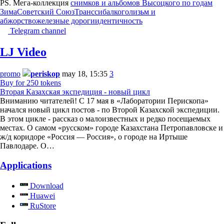
PS. Мега-коллекция
снимков и альбомов Высоцкого по годам
Зима
Советский Союз
Транссиб
алкоголизьм и
абжорство
железные дороги
идентичность
Telegram channel
LJ Video
promo
periskop
may 18, 15:35
3
Buy for 250 tokens
Вторая Казахская экспедиция - новый цикл
Вниманию читателей! С 17 мая в «Лаборатории Перископа»
начался новый цикл постов - по Второй Казахской экспедиции.
В этом цикле - рассказ о малоизвестных и редко посещаемых
местах. О самом «русском» городе Казахстана Петропавловске и
ж/д коридоре «Россия — Россия», о городе на Иртыше
Павлодаре. О…
Applications
Download
Huawei
RuStore