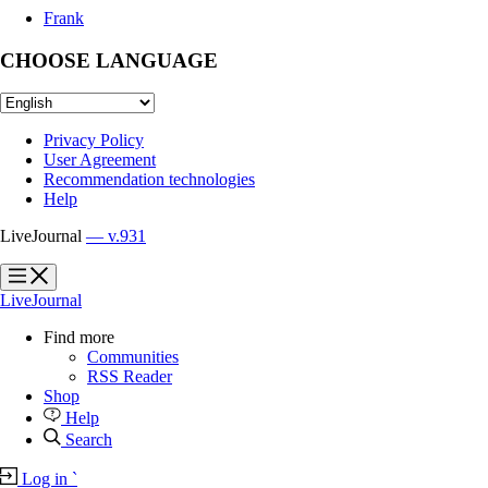
Frank
CHOOSE LANGUAGE
Privacy Policy
User Agreement
Recommendation technologies
Help
LiveJournal
— v.931
?
?
LiveJournal
Find more
Communities
RSS Reader
Shop
Help
Search
Log in
`