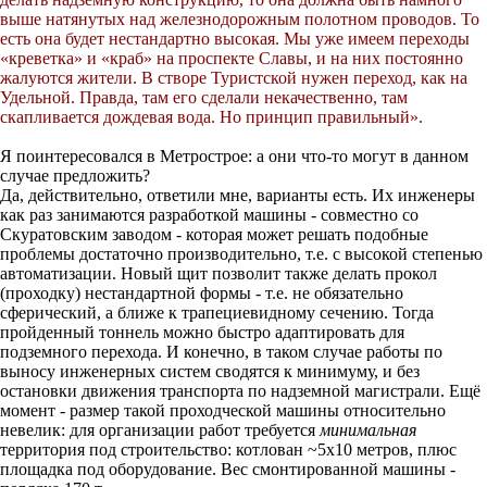
выше натянутых над железнодорожным полотном проводов. То
есть она будет нестандартно высокая. Мы уже имеем переходы
«креветка» и «краб» на проспекте Славы, и на них постоянно
жалуются жители. В створе Туристской нужен переход, как на
Удельной. Правда, там его сделали некачественно, там
скапливается дождевая вода. Но принцип правильный».
Я поинтересовался в Метрострое: а они что-то могут в данном
случае предложить?
Да, действительно, ответили мне, варианты есть. Их инженеры
как раз занимаются разработкой машины - совместно со
Скуратовским заводом - которая может решать подобные
проблемы достаточно производительно, т.е. с высокой степенью
автоматизации. Новый щит позволит также делать прокол
(проходку) нестандартной формы - т.е. не обязательно
сферический, а ближе к трапециевидному сечению. Тогда
пройденный тоннель можно быстро адаптировать для
подземного перехода. И конечно, в таком случае работы по
выносу инженерных систем сводятся к минимуму, и без
остановки движения транспорта по надземной магистрали. Ещё
момент - размер такой проходческой машины относительно
невелик: для организации работ требуется
минимальная
территория под строительство: котлован ~5х10 метров, плюс
площадка под оборудование. Вес смонтированной машины -
порядка 170 т.