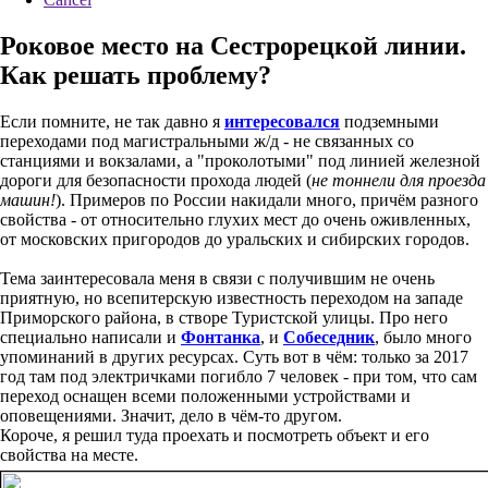
Роковое место на Сестрорецкой линии.
Как решать проблему?
Если помните, не так давно я
интересовался
подземными
переходами под магистральными ж/д - не связанных со
станциями и вокзалами, а "проколотыми" под линией железной
дороги для безопасности прохода людей (
не тоннели для проезда
машин!
). Примеров по России накидали много, причём разного
свойства - от относительно глухих мест до очень оживленных,
от московских пригородов до уральских и сибирских городов.
Тема заинтересовала меня в связи с получившим не очень
приятную, но всепитерскую известность переходом на западе
Приморского района, в створе Туристской улицы. Про него
специально написали и
Фонтанка
, и
Собеседник
, было много
упоминаний в других ресурсах. Суть вот в чём: только за 2017
год там под электричками погибло 7 человек - при том, что сам
переход оснащен всеми положенными устройствами и
оповещениями. Значит, дело в чём-то другом.
Короче, я решил туда проехать и посмотреть объект и его
свойства на месте.