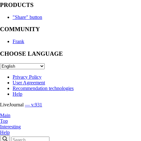
PRODUCTS
"Share" button
COMMUNITY
Frank
CHOOSE LANGUAGE
Privacy Policy
User Agreement
Recommendation technologies
Help
LiveJournal
— v.931
Main
Top
Interesting
Help