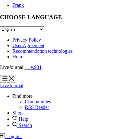
Frank
CHOOSE LANGUAGE
Privacy Policy
User Agreement
Recommendation technologies
Help
LiveJournal
— v.931
?
?
LiveJournal
Find more
Communities
RSS Reader
Shop
Help
Search
Log in
`