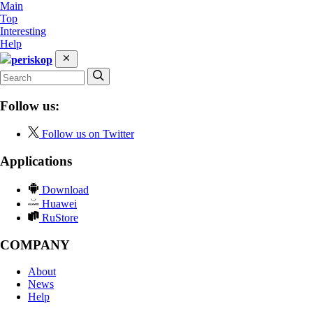
Main
Top
Interesting
Help
periskop
Follow us:
Follow us on Twitter
Applications
Download
Huawei
RuStore
COMPANY
About
News
Help