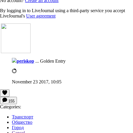
No account?
Create an account
By logging in to LiveJournal using a third-party service you accept
LiveJournal's
User agreement
periskop
...
Golden Entry
November 23 2017, 10:05
155
Categories:
Транспорт
Общество
Город
Cancel