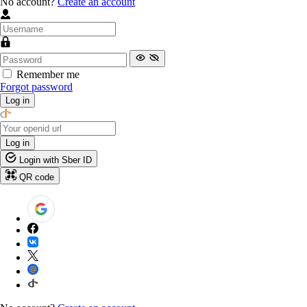
No account?
Create an account
Remember me
Forgot password
Log in
Log in
Login with Sber ID
QR code