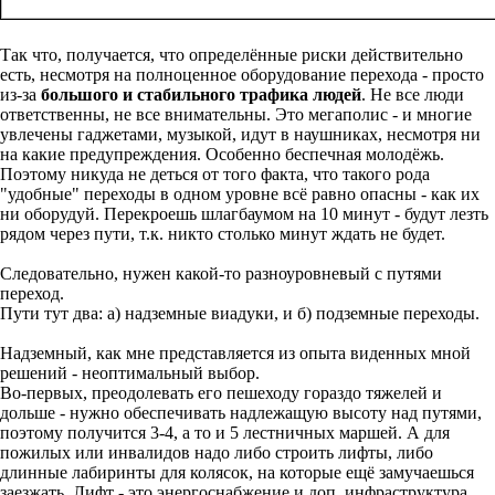
Так что, получается, что определённые риски действительно
есть, несмотря на полноценное оборудование перехода - просто
из-за
большого и стабильного трафика людей
. Не все люди
ответственны, не все внимательны. Это мегаполис - и многие
увлечены гаджетами, музыкой, идут в наушниках, несмотря ни
на какие предупреждения. Особенно беспечная молодёжь.
Поэтому никуда не деться от того факта, что такого рода
"удобные" переходы в одном уровне всё равно опасны - как их
ни оборудуй. Перекроешь шлагбаумом на 10 минут - будут лезть
рядом через пути, т.к. никто столько минут ждать не будет.
Следовательно, нужен какой-то разноуровневый с путями
переход.
Пути тут два: а) надземные виадуки, и б) подземные переходы.
Надземный, как мне представляется из опыта виденных мной
решений - неоптимальный выбор.
Во-первых, преодолевать его пешеходу гораздо тяжелей и
дольше - нужно обеспечивать надлежащую высоту над путями,
поэтому получится 3-4, а то и 5 лестничных маршей. А для
пожилых или инвалидов надо либо строить лифты, либо
длинные лабиринты для колясок, на которые ещё замучаешься
заезжать. Лифт - это энергоснабжение и доп. инфраструктура.