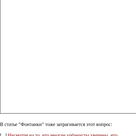
В статье "Фонтанки" тоже затрагивается этот вопрос:
[...]
Несмотря на то, что многие урбанисты уверены, что