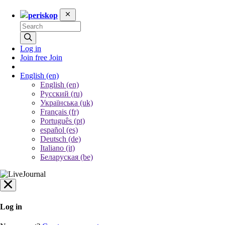
periskop
Log in
Join free
Join
English
(en)
English (en)
Русский (ru)
Українська (uk)
Français (fr)
Português (pt)
español (es)
Deutsch (de)
Italiano (it)
Беларуская (be)
Log in