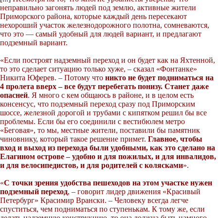
неправильно загонять людей под землю, активные жители
Приморского района, которые каждый день пересекают
нехороший участок железнодорожного полотна, сомневаются,
что это — самый удобный для людей вариант, и предлагают
подземный вариант.
«Если построят надземный переход и он будет как на Яхтенной,
то это сделает ситуацию только хуже, – сказал «Фонтанке»
Никита Юферев. – Потому что
никто не будет подниматься на
4 пролета вверх – все будут перебегать понизу. Станет даже
опасней
. Я много с кем общаюсь в районе, и в целом есть
консенсус, что подземный переход сразу под Приморским
шоссе, железной дорогой и трубами с кипятком решил бы все
проблемы. Если бы его соединили с вестибюлем метро
«Беговая», то мы, местные жители, поставили бы памятник
чиновнику, который такое решение примет.
Главное, чтобы
вход и выход из перехода были удобными, как это сделано на
Елагином острове – удобно и для пожилых, и для инвалидов,
и для велосипедистов, и для родителей с колясками
».
«
С точки зрения удобства пешеходов на этом участке нужен
подземный переход
, – говорит лидер движения «Красивый
Петербург» Красимир Врански. – Человеку всегда легче
спуститься, чем подниматься по ступенькам. К тому же, если
делать надземную конструкцию, то она должна быть намного