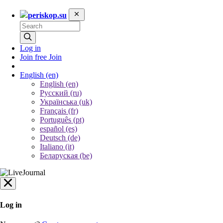
periskop.su
Log in
Join free
Join
English
(en)
English (en)
Русский (ru)
Українська (uk)
Français (fr)
Português (pt)
español (es)
Deutsch (de)
Italiano (it)
Беларуская (be)
Log in