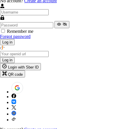
No account?
Create an account
Remember me
Forgot password
Log in
Log in
Login with Sber ID
QR code