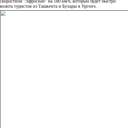
скоростной "Афросиаб" на 180 км/ч, который будет быстро
возить туристов из Ташкента и Бухары в Ургенч.