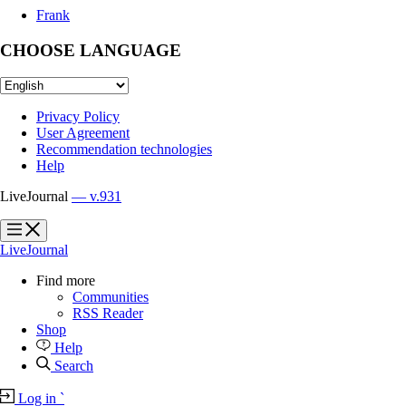
Frank
CHOOSE LANGUAGE
Privacy Policy
User Agreement
Recommendation technologies
Help
LiveJournal
— v.931
?
?
LiveJournal
Find more
Communities
RSS Reader
Shop
Help
Search
Log in
`