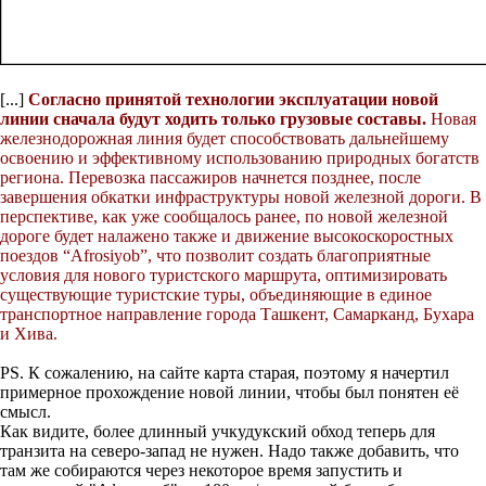
[...]
Согласно принятой технологии эксплуатации новой
линии сначала будут ходить только грузовые составы.
Новая
железнодорожная линия будет способствовать дальнейшему
освоению и эффективному использованию природных богатств
региона. Перевозка пассажиров начнется позднее, после
завершения обкатки инфраструктуры новой железной дороги. В
перспективе, как уже сообщалось ранее, по новой железной
дороге будет налажено также и движение высокоскоростных
поездов “Afrosiyob”, что позволит создать благоприятные
условия для нового туристского маршрута, оптимизировать
существующие туристские туры, объединяющие в единое
транспортное направление города Ташкент, Самарканд, Бухара
и Хива.
PS. К сожалению, на сайте карта старая, поэтому я начертил
примерное прохождение новой линии, чтобы был понятен её
смысл.
Как видите, более длинный учкудукский обход теперь для
транзита на северо-запад не нужен. Надо также добавить, что
там же собираются через некоторое время запустить и