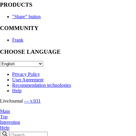
PRODUCTS
"Share" button
COMMUNITY
Frank
CHOOSE LANGUAGE
Privacy Policy
User Agreement
Recommendation technologies
Help
LiveJournal
— v.931
Main
Top
Interesting
Help