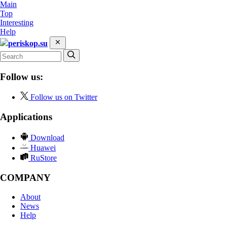
Main
Top
Interesting
Help
periskop.su
Follow us:
Follow us on Twitter
Applications
Download
Huawei
RuStore
COMPANY
About
News
Help