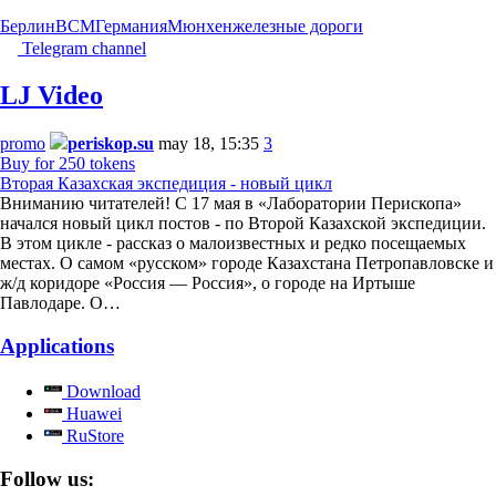
Берлин
ВСМ
Германия
Мюнхен
железные дороги
Telegram channel
LJ Video
promo
periskop.su
may 18, 15:35
3
Buy for 250 tokens
Вторая Казахская экспедиция - новый цикл
Вниманию читателей! С 17 мая в «Лаборатории Перископа»
начался новый цикл постов - по Второй Казахской экспедиции.
В этом цикле - рассказ о малоизвестных и редко посещаемых
местах. О самом «русском» городе Казахстана Петропавловске и
ж/д коридоре «Россия — Россия», о городе на Иртыше
Павлодаре. О…
Applications
Download
Huawei
RuStore
Follow us: