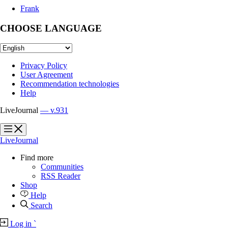
Frank
CHOOSE LANGUAGE
Privacy Policy
User Agreement
Recommendation technologies
Help
LiveJournal
— v.931
?
?
LiveJournal
Find more
Communities
RSS Reader
Shop
Help
Search
Log in
`