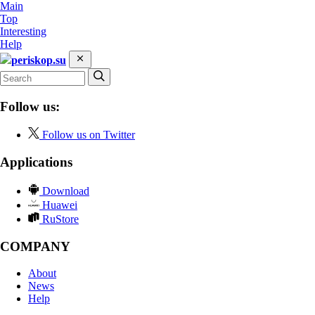
Main
Top
Interesting
Help
periskop.su
Follow us:
Follow us on Twitter
Applications
Download
Huawei
RuStore
COMPANY
About
News
Help