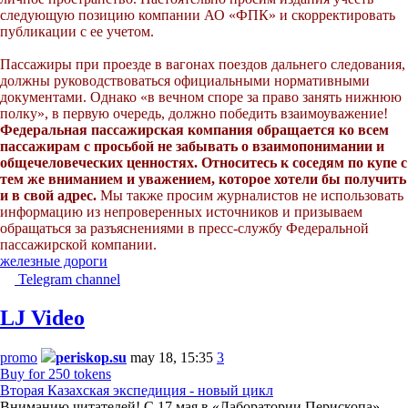
следующую позицию компании АО «ФПК» и скорректировать
публикации с ее учетом.
Пассажиры при проезде в вагонах поездов дальнего следования,
должны руководствоваться официальными нормативными
документами. Однако «в вечном споре за право занять нижнюю
полку», в первую очередь, должно победить взаимоуважение!
Федеральная пассажирская компания обращается ко всем
пассажирам с просьбой не забывать о взаимопонимании и
общечеловеческих ценностях. Относитесь к соседям по купе с
тем же вниманием и уважением, которое хотели бы получить
и в свой адрес.
Мы также просим журналистов не использовать
информацию из непроверенных источников и призываем
обращаться за разъяснениями в пресс-службу Федеральной
пассажирской компании.
железные дороги
Telegram channel
LJ Video
promo
periskop.su
may 18, 15:35
3
Buy for 250 tokens
Вторая Казахская экспедиция - новый цикл
Вниманию читателей! С 17 мая в «Лаборатории Перископа»