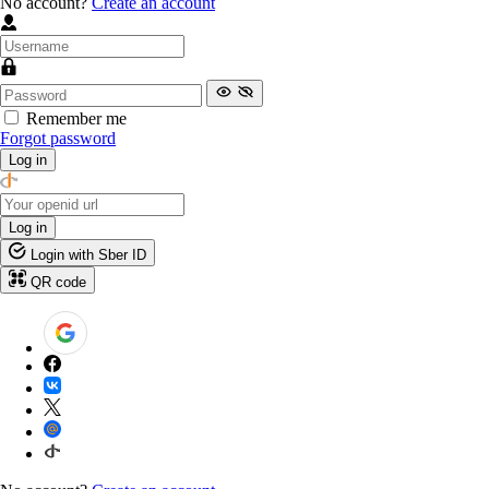
No account?
Create an account
Remember me
Forgot password
Log in
Log in
Login with Sber ID
QR code