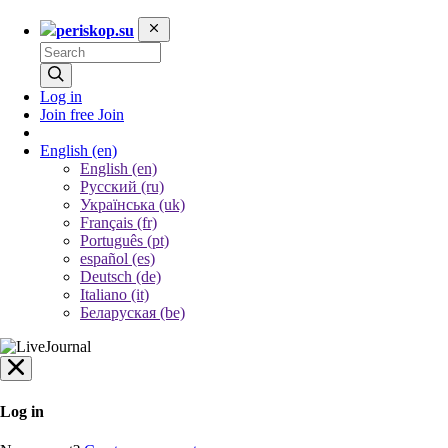
periskop.su
Log in
Join free
Join
English
(en)
English (en)
Русский (ru)
Українська (uk)
Français (fr)
Português (pt)
español (es)
Deutsch (de)
Italiano (it)
Беларуская (be)
Log in