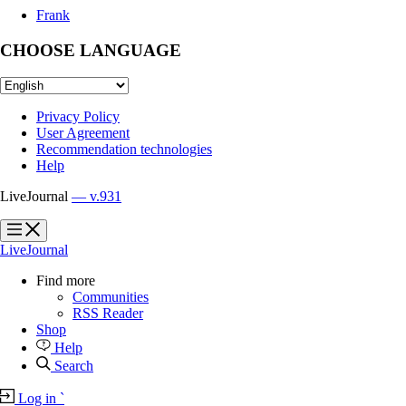
Frank
CHOOSE LANGUAGE
Privacy Policy
User Agreement
Recommendation technologies
Help
LiveJournal
— v.931
?
?
LiveJournal
Find more
Communities
RSS Reader
Shop
Help
Search
Log in
`