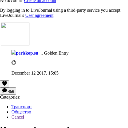
No account?
Create an account
By logging in to LiveJournal using a third-party service you accept
LiveJournal's
User agreement
periskop.su
...
Golden Entry
December 12 2017, 15:05
456
Categories:
Транспорт
Общество
Cancel