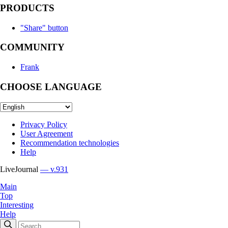
PRODUCTS
"Share" button
COMMUNITY
Frank
CHOOSE LANGUAGE
Privacy Policy
User Agreement
Recommendation technologies
Help
LiveJournal
— v.931
Main
Top
Interesting
Help