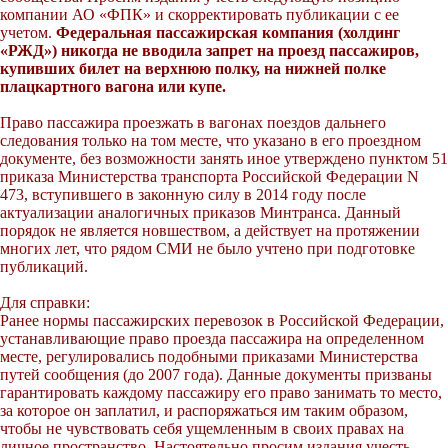
компании АО «ФПК» и скорректировать публикации с ее
учетом.
Федеральная пассажирская компания (холдинг
«РЖД») никогда не вводила запрет на проезд пассажиров,
купивших билет на верхнюю полку, на нижней полке
плацкартного вагона или купе.
Право пассажира проезжать в вагонах поездов дальнего
следования только на том месте, что указано в его проездном
документе, без возможности занять иное утверждено пунктом 51
приказа Министерства транспорта Российской Федерации N
473, вступившего в законную силу в 2014 году после
актуализации аналогичных приказов Минтранса. Данный
порядок не является новшеством, а действует на протяжении
многих лет, что рядом СМИ не было учтено при подготовке
публикаций.
Для справки:
Ранее нормы пассажирских перевозок в Российской Федерации,
устанавливающие право проезда пассажира на определенном
месте, регулировались подобными приказами Министерства
путей сообщения (до 2007 года). Данные документы призваны
гарантировать каждому пассажиру его право занимать то место,
за которое он заплатил, и распоряжаться им таким образом,
чтобы не чувствовать себя ущемленным в своих правах на
личное пространство. Настоятельно просим издания учесть