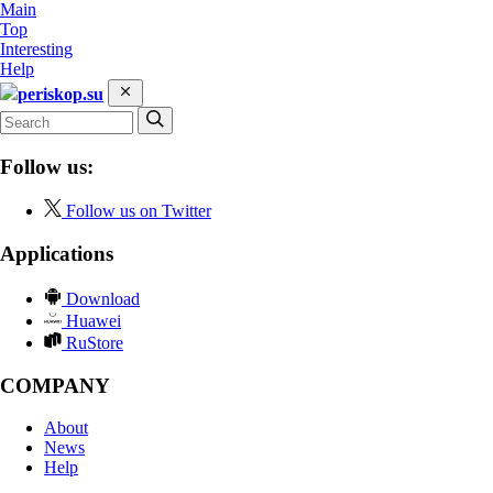
Main
Top
Interesting
Help
periskop.su
Follow us:
Follow us on Twitter
Applications
Download
Huawei
RuStore
COMPANY
About
News
Help