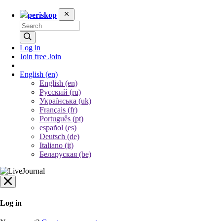
periskop
Log in
Join free
Join
English
(en)
English (en)
Русский (ru)
Українська (uk)
Français (fr)
Português (pt)
español (es)
Deutsch (de)
Italiano (it)
Беларуская (be)
Log in