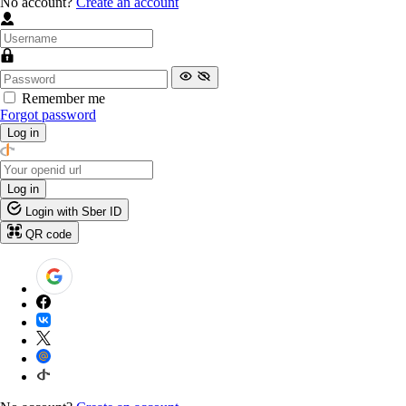
No account?
Create an account
Remember me
Forgot password
Log in
Log in
Login with Sber ID
QR code