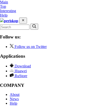
Main
Top
Interesting
Help
periskop
Follow us:
Follow us on Twitter
Applications
Download
Huawei
RuStore
COMPANY
About
News
Help