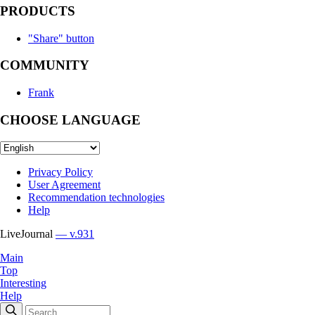
PRODUCTS
"Share" button
COMMUNITY
Frank
CHOOSE LANGUAGE
Privacy Policy
User Agreement
Recommendation technologies
Help
LiveJournal
— v.931
Main
Top
Interesting
Help