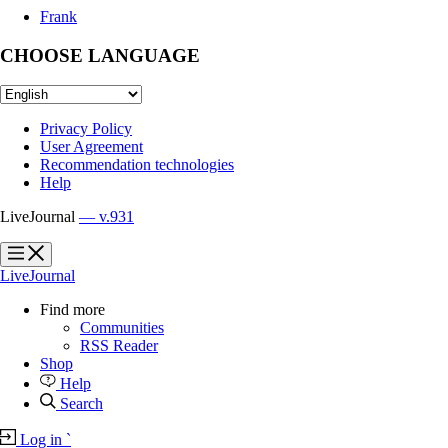
Frank
CHOOSE LANGUAGE
Privacy Policy
User Agreement
Recommendation technologies
Help
LiveJournal
— v.931
?
?
LiveJournal
Find more
Communities
RSS Reader
Shop
Help
Search
Log in
`