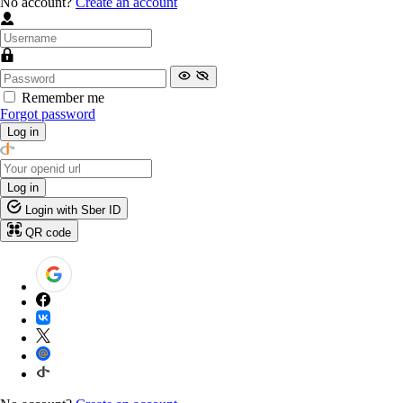
No account?
Create an account
Remember me
Forgot password
Log in
Log in
Login with Sber ID
QR code