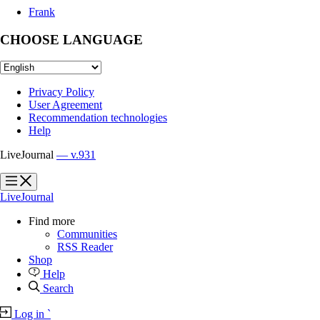
Frank
CHOOSE LANGUAGE
Privacy Policy
User Agreement
Recommendation technologies
Help
LiveJournal
— v.931
?
?
LiveJournal
Find more
Communities
RSS Reader
Shop
Help
Search
Log in
`