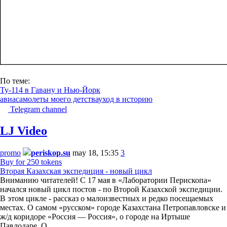
По теме:
Ту-114 в Гавану и Нью-Йорк
авиа
самолеты моего детства
уход в историю
Telegram channel
LJ Video
promo
periskop.su
may 18, 15:35
3
Buy for 250 tokens
Вторая Казахская экспедиция - новый цикл
Вниманию читателей! С 17 мая в «Лаборатории Перископа»
начался новый цикл постов - по Второй Казахской экспедиции.
В этом цикле - рассказ о малоизвестных и редко посещаемых
местах. О самом «русском» городе Казахстана Петропавловске и
ж/д коридоре «Россия — Россия», о городе на Иртыше
Павлодаре. О…