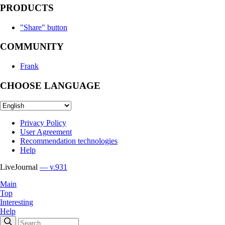
PRODUCTS
"Share" button
COMMUNITY
Frank
CHOOSE LANGUAGE
Privacy Policy
User Agreement
Recommendation technologies
Help
LiveJournal
— v.931
Main
Top
Interesting
Help