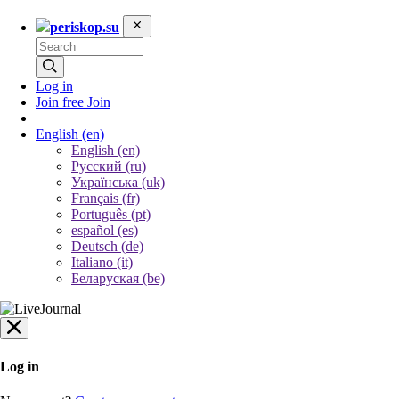
periskop.su
Log in
Join free
Join
English
(en)
English (en)
Русский (ru)
Українська (uk)
Français (fr)
Português (pt)
español (es)
Deutsch (de)
Italiano (it)
Беларуская (be)
Log in