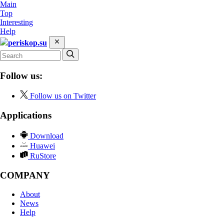
Main
Top
Interesting
Help
periskop.su
Follow us:
Follow us on Twitter
Applications
Download
Huawei
RuStore
COMPANY
About
News
Help