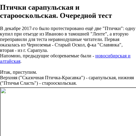
Птички сарапульская и
старооскольская. Очередной тест
В декабре 2017-го было протестировано ещё две "Птички": одну
купил при отьезде из Иваново в тамошней "Ленте", а вторую
переправили для теста неравнодушные читатели. Первая
оказалась из Черноземья - Старый Оскол, ф-ка "Славянка",
вторая - из г. Сарапула.
Напомню, предыдущие обозреваемые были -
новосибирская и
алтайская
.
Итак, приступим.
Верхняя ("Сказочная Птичка-Красавка") - сарапульская, нижняя
("Птичья Сласть") - старооскольская.