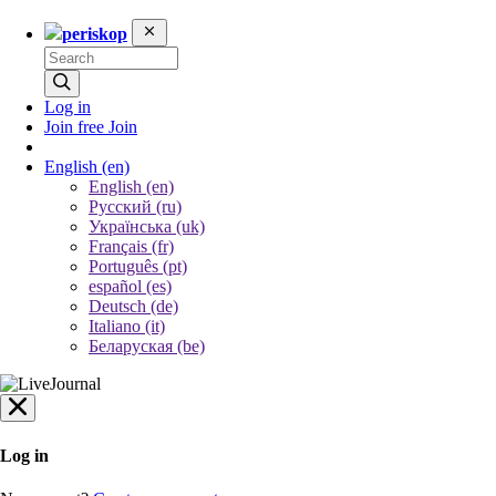
periskop
Log in
Join free
Join
English
(en)
English (en)
Русский (ru)
Українська (uk)
Français (fr)
Português (pt)
español (es)
Deutsch (de)
Italiano (it)
Беларуская (be)
Log in