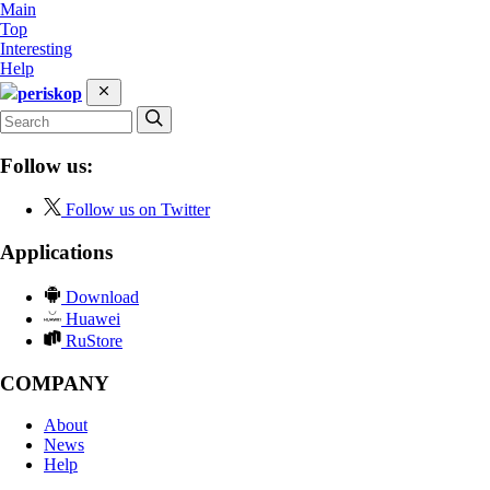
Main
Top
Interesting
Help
periskop
Follow us:
Follow us on Twitter
Applications
Download
Huawei
RuStore
COMPANY
About
News
Help