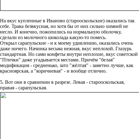
На вкус купленные в Иваново (старооскольские) оказались так
себе. Трава безвкусная, но хотя бы от них сильно химией не
несло. И конечно, пожопились на нормальную оболочку,
сделали из молочного шоколада какую-то помесь.
Открыл сарапульские - и к моему удивлению, оказались очень
даже ничего. Начинка весьма нежная, вкус неплохой. Глазурь
стандартная. Но сами конфеты внутри неплохие, вкус советской
"Птички" даже угадывается местами. Причём "белая"
модификация - средненько, зато "жёлтая" - заметно лучше, как
красноярская, а "коричневая" - и вообще отлично.
5. Вот они в сравнении в разрезе. Левая - старооскольская,
правая - сарапульская.