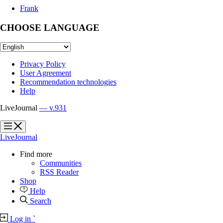
Frank
CHOOSE LANGUAGE
Privacy Policy
User Agreement
Recommendation technologies
Help
LiveJournal
— v.931
?
?
LiveJournal
Find more
Communities
RSS Reader
Shop
Help
Search
Log in
`