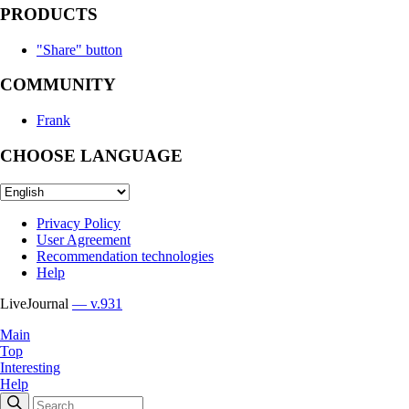
PRODUCTS
"Share" button
COMMUNITY
Frank
CHOOSE LANGUAGE
Privacy Policy
User Agreement
Recommendation technologies
Help
LiveJournal
— v.931
Main
Top
Interesting
Help