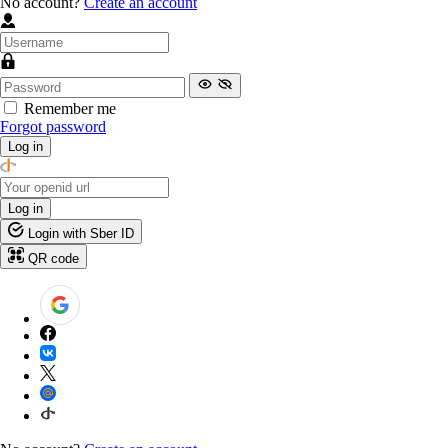
No account?
Create an account
Remember me
Forgot password
Log in
Log in
Login with Sber ID
QR code