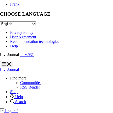
Frank
CHOOSE LANGUAGE
Privacy Policy
User Agreement
Recommendation technologies
Help
LiveJournal
— v.931
?
?
LiveJournal
Find more
Communities
RSS Reader
Shop
Help
Search
Log in
`