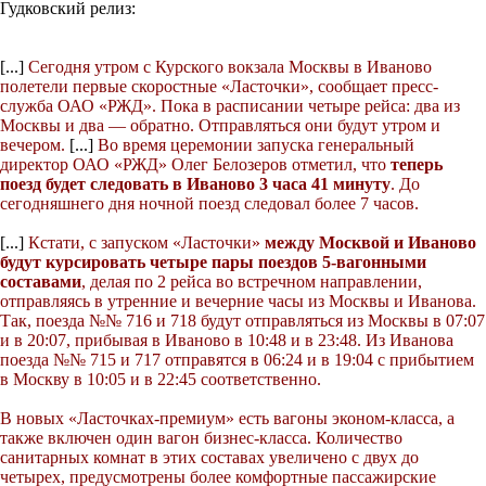
Гудковский релиз:
[...]
Сегодня утром с Курского вокзала Москвы в Иваново
полетели первые скоростные «Ласточки», сообщает пресс-
служба ОАО «РЖД». Пока в расписании четыре рейса: два из
Москвы и два — обратно. Отправляться они будут утром и
вечером.
[...]
Во время церемонии запуска генеральный
директор ОАО «РЖД» Олег Белозеров отметил, что
теперь
поезд будет следовать в Иваново 3 часа 41 минуту
. До
сегодняшнего дня ночной поезд следовал более 7 часов.
[...]
Кстати, с запуском «Ласточки»
между Москвой и Иваново
будут курсировать четыре пары поездов 5-вагонными
составами
, делая по 2 рейса во встречном направлении,
отправляясь в утренние и вечерние часы из Москвы и Иванова.
Так, поезда №№ 716 и 718 будут отправляться из Москвы в 07:07
и в 20:07, прибывая в Иваново в 10:48 и в 23:48. Из Иванова
поезда №№ 715 и 717 отправятся в 06:24 и в 19:04 с прибытием
в Москву в 10:05 и в 22:45 соответственно.
В новых «Ласточках-премиум» есть вагоны эконом-класса, а
также включен один вагон бизнес-класса. Количество
санитарных комнат в этих составах увеличено с двух до
четырех, предусмотрены более комфортные пассажирские