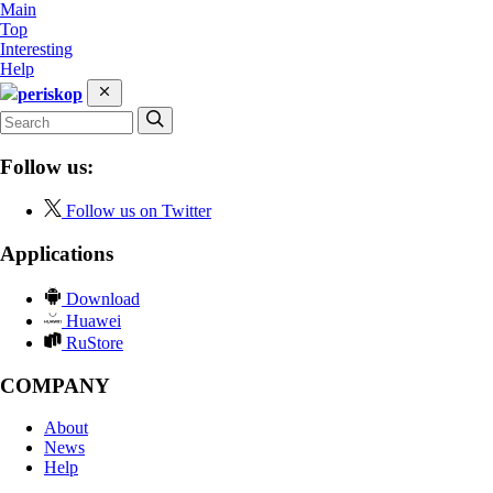
Main
Top
Interesting
Help
periskop
Follow us:
Follow us on Twitter
Applications
Download
Huawei
RuStore
COMPANY
About
News
Help