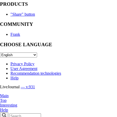
PRODUCTS
"Share" button
COMMUNITY
Frank
CHOOSE LANGUAGE
Privacy Policy
User Agreement
Recommendation technologies
Help
LiveJournal
— v.931
Main
Top
Interesting
Help