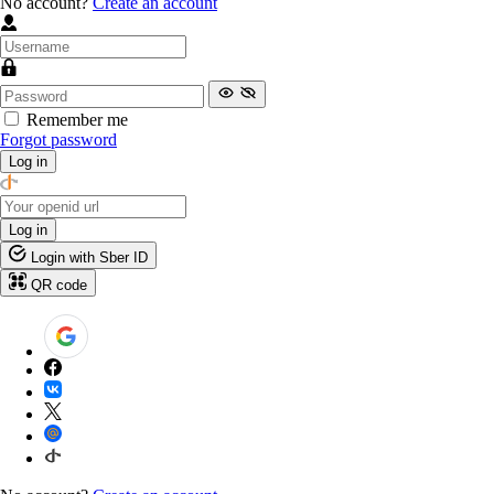
No account?
Create an account
Remember me
Forgot password
Log in
Log in
Login with Sber ID
QR code