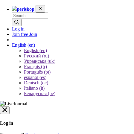
periskop
Log in
Join free
Join
English
(en)
English (en)
Русский (ru)
Українська (uk)
Français (fr)
Português (pt)
español (es)
Deutsch (de)
Italiano (it)
Беларуская (be)
Log in