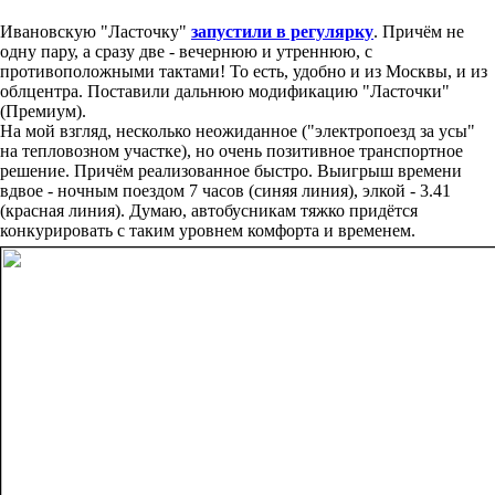
Ивановскую "Ласточку"
запустили в регулярку
. Причём не
одну пару, а сразу две - вечернюю и утреннюю, с
противоположными тактами! То есть, удобно и из Москвы, и из
облцентра. Поставили дальнюю модификацию "Ласточки"
(Премиум).
На мой взгляд, несколько неожиданное ("электропоезд за усы"
на тепловозном участке), но очень позитивное транспортное
решение. Причём реализованное быстро. Выигрыш времени
вдвое - ночным поездом 7 часов (синяя линия), элкой - 3.41
(красная линия). Думаю, автобусникам тяжко придётся
конкурировать с таким уровнем комфорта и временем.