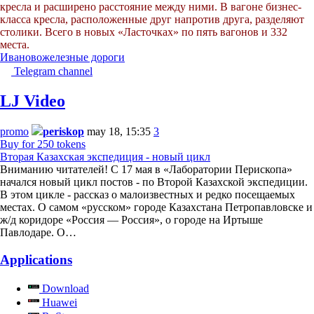
кресла и расширено расстояние между ними. В вагоне бизнес-
класса кресла, расположенные друг напротив друга, разделяют
столики. Всего в новых «Ласточках» по пять вагонов и 332
места.
Иваново
железные дороги
Telegram channel
LJ Video
promo
periskop
may 18, 15:35
3
Buy for 250 tokens
Вторая Казахская экспедиция - новый цикл
Вниманию читателей! С 17 мая в «Лаборатории Перископа»
начался новый цикл постов - по Второй Казахской экспедиции.
В этом цикле - рассказ о малоизвестных и редко посещаемых
местах. О самом «русском» городе Казахстана Петропавловске и
ж/д коридоре «Россия — Россия», о городе на Иртыше
Павлодаре. О…
Applications
Download
Huawei