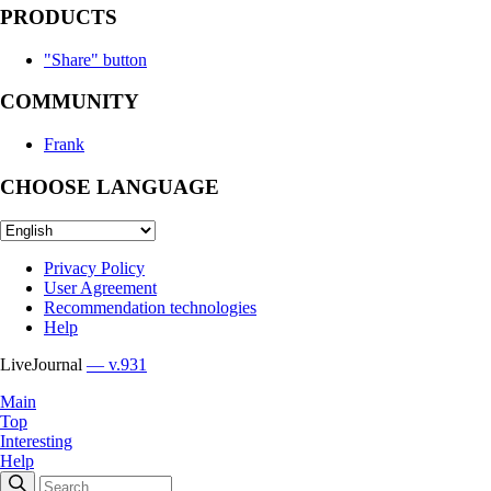
PRODUCTS
"Share" button
COMMUNITY
Frank
CHOOSE LANGUAGE
Privacy Policy
User Agreement
Recommendation technologies
Help
LiveJournal
— v.931
Main
Top
Interesting
Help