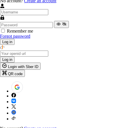
No account?
Create an account
Remember me
Forgot password
Log in
Log in
Login with Sber ID
QR code