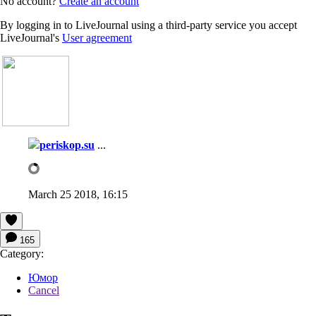
No account?
Create an account
By logging in to LiveJournal using a third-party service you accept
LiveJournal's
User agreement
periskop.su
...
March 25 2018, 16:15
165
Category:
Юмор
Cancel