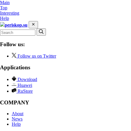
Main
Top
Interesting
Help
periskop.su
Follow us:
Follow us on Twitter
Applications
Download
Huawei
RuStore
COMPANY
About
News
Help