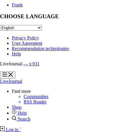
Frank
CHOOSE LANGUAGE
Privacy Policy
User Agreement
Recommendation technologies
Help
LiveJournal
— v.931
?
?
LiveJournal
Find more
Communities
RSS Reader
Shop
Help
Search
Log in
`