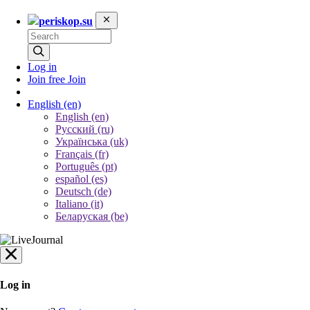
periskop.su
Log in
Join free
Join
English
(en)
English (en)
Русский (ru)
Українська (uk)
Français (fr)
Português (pt)
español (es)
Deutsch (de)
Italiano (it)
Беларуская (be)
Log in