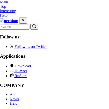
Main
Top
Interesting
Help
periskop
Follow us:
Follow us on Twitter
Applications
Download
Huawei
RuStore
COMPANY
About
News
Help