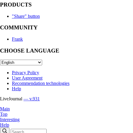
PRODUCTS
"Share" button
COMMUNITY
Frank
CHOOSE LANGUAGE
Privacy Policy
User Agreement
Recommendation technologies
Help
LiveJournal
— v.931
Main
Top
Interesting
Help