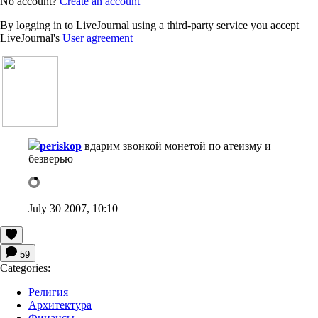
No account?
Create an account
By logging in to LiveJournal using a third-party service you accept
LiveJournal's
User agreement
periskop
вдарим звонкой монетой по атеизму и
безверью
July 30 2007, 10:10
59
Categories:
Религия
Архитектура
Финансы