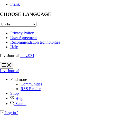
Frank
CHOOSE LANGUAGE
Privacy Policy
User Agreement
Recommendation technologies
Help
LiveJournal
— v.931
?
?
LiveJournal
Find more
Communities
RSS Reader
Shop
Help
Search
Log in
`