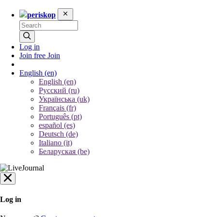
periskop
Log in
Join free
Join
English
(en)
English (en)
Русский (ru)
Українська (uk)
Français (fr)
Português (pt)
español (es)
Deutsch (de)
Italiano (it)
Беларуская (be)
Log in