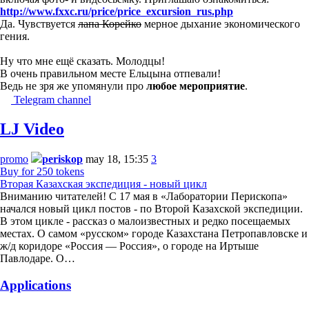
http://www.fxxc.ru/price/price_excursion_rus.php
Да. Чувствуется
лапа Корейко
мерное дыхание экономического
гения.
Ну что мне ещё сказать. Молодцы!
В очень правильном месте Ельцына отпевали!
Ведь не зря же упомянули про
любое мероприятие
.
Telegram channel
LJ Video
promo
periskop
may 18, 15:35
3
Buy for 250 tokens
Вторая Казахская экспедиция - новый цикл
Вниманию читателей! С 17 мая в «Лаборатории Перископа»
начался новый цикл постов - по Второй Казахской экспедиции.
В этом цикле - рассказ о малоизвестных и редко посещаемых
местах. О самом «русском» городе Казахстана Петропавловске и
ж/д коридоре «Россия — Россия», о городе на Иртыше
Павлодаре. О…
Applications