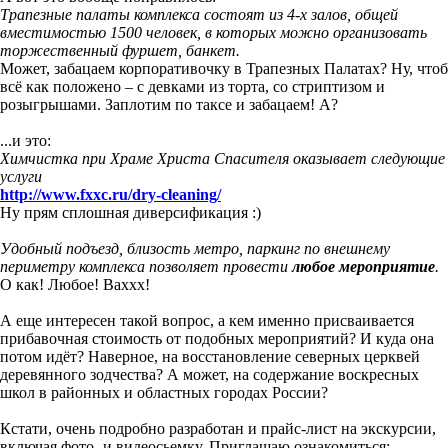
Трапезные палаты комплекса состоят из 4-х залов, общей
вместимостью 1500 человек, в которых можно организовать
торжественный фуршет, банкет.
Может, забацаем корпоративочку в Трапезных Палатах? Ну, чтоб
всё как положено – с девками из торта, со стриптизом и
розыгрышами. Заплотим по таксе и забацаем! А?
...и это:
Химчистка при Храме Христа Спасителя оказывает следующие
услуги
http://www.fxxc.ru/dry-cleaning/
Ну прям сплошная диверсификация :)
Удобный подъезд, близость метро, паркинг по внешнему
периметру комплекса позволяет провести
любое мероприятие
.
О как! Любое! Ваххх!
А еще интересен такой вопрос, а кем именно присваивается
прибавочная стоимость от подобных мероприятий? И куда она
потом идёт? Наверное, на восстановление северных церквей
деревянного зодчества? А может, на содержание воскресных
школ в районных и областных городах России?
Кстати, очень подробно разработан и прайс-лист на экскурсии,
включая фото- и видеосьемку. Приглашаю ознакомиться: