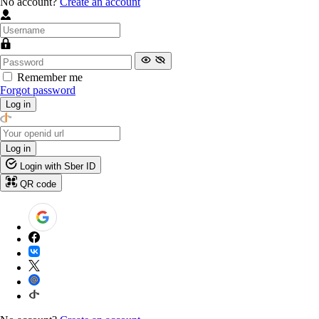
No account?
Create an account
Remember me
Forgot password
Log in
Log in
Login with Sber ID
QR code