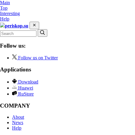
Main
Top
Interesting
Help
periskop.su
Follow us:
Follow us on Twitter
Applications
Download
Huawei
RuStore
COMPANY
About
News
Help