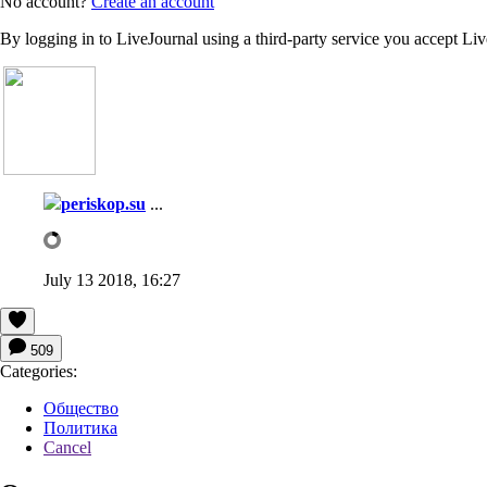
No account?
Create an account
By logging in to LiveJournal using a third-party service you accept Li
periskop.su
...
July 13 2018, 16:27
509
Categories:
Общество
Политика
Cancel