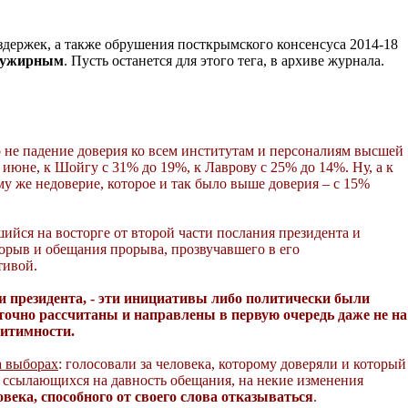
здержек, а также обрушения посткрымского консенсуса 2014-18
лужирным
. Пусть останется для этого тега, в архиве журнала.
не падение доверия ко всем институтам и персоналиям высшей
 июне, к Шойгу с 31% до 19%, к Лаврову с 25% до 14%. Ну, а к
 же недоверие, которое и так было выше доверия – с 15%
ийся на восторге от второй части послания президента и
рорыв и обещания прорыва, прозвучавшего в его
тивой.
 президента, - эти инициативы либо политически были
 точно рассчитаны и направлены в первую очередь даже не на
гитимности.
а выборах
: голосовали за человека, которому доверяли и который
ц, ссылающихся на давность обещания, на некие изменения
века, способного от своего слова отказываться
.