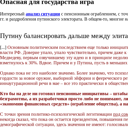
Опасная для государства игра
Интересный
анализ ситуации
с пенсионным ограблением, с точ
гг. и раздробления путинского электората. В общем-то, многие 
Путину балансировать дальше между элита
[...]
Основным политическим последствием еще только инициати
власти РФ. Доверие упало, упало чувствительно, причем даже к 
Медведеву, первым озвучившему эту идею и в принципе недолюб
взметнулось к 30%. Вдвое. Причем и у Путина, пусть в меньших
Однако пока не это наиболее значимо. Более значимо, что псих
гордости за новое оружие, выборной эйфории и феереческого рез
иннаугурационной речи в мае – все это практически в обществ
Кто бы на деле ни готовил пенсионные инициативы – штабы
безграмотны, а их разработчики просто либо не понимают, ли
«экономию финансовых средств» (ограбление общества), а на
С точки зрения политико-психологической легитимации
под со
некогда сказал, что пока он остается президентом, повышения п
демографической ситуации, здесь значения не имеют: голосовали