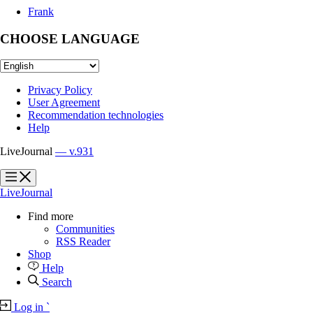
Frank
CHOOSE LANGUAGE
Privacy Policy
User Agreement
Recommendation technologies
Help
LiveJournal
— v.931
?
?
LiveJournal
Find more
Communities
RSS Reader
Shop
Help
Search
Log in
`