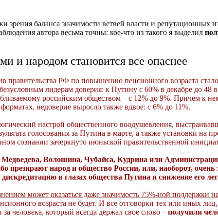
ки зрения баланса значимости ветвей власти и репутационных и
наблюдения автора весьма точны: кое-что из такого я выделил
по
ми и народом становится все опаснее
в правительства РФ по повышению пенсионного возраста стало 
безусловным лидерам доверия: к Путину с 60% в декабре до 48 в
ливаемому российским обществом – с 12% до 9%. Причем к нему
 форматах, недоверие выросло также вдвое: с 6% до 11%.
ологический настрой общественного воодушевления, выстраивавш
ультата голосования за Путина в марте, а также установки на п
енном сознании зачеркнуто июньской правительственной инициа
 Медведева, Волошина, Чубайса, Кудрина или Администрации
бо презирают народ и общество России, или, наоборот, очень
 дискредитацию в глазах общества Путина и снижение его ле
мнением может оказаться даже значимость 75%-ной поддержки н
енсионного возраста не будет. И все отговорки тех или иных ли
 за человека, который всегда держал свое слово –
получили чело