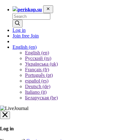
periskop.su
Log in
Join free
Join
English
(en)
English (en)
Русский (ru)
Українська (uk)
Français (fr)
Português (pt)
español (es)
Deutsch (de)
Italiano (it)
Беларуская (be)
Log in