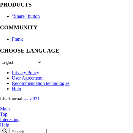
PRODUCTS
"Share" button
COMMUNITY
Frank
CHOOSE LANGUAGE
Privacy Policy
User Agreement
Recommendation technologies
Help
LiveJournal
— v.931
Main
Top
Interesting
Help