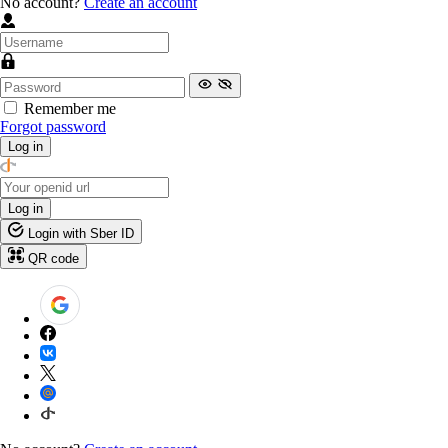
No account?
Create an account
Remember me
Forgot password
Log in
Log in
Login with Sber ID
QR code