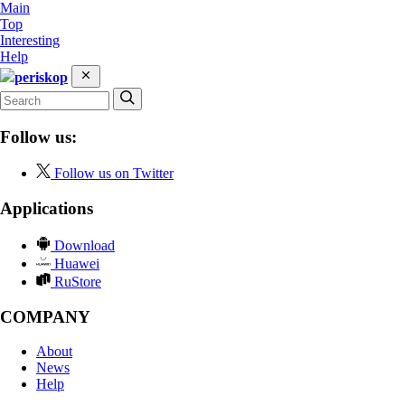
Main
Top
Interesting
Help
periskop
Follow us:
Follow us on Twitter
Applications
Download
Huawei
RuStore
COMPANY
About
News
Help