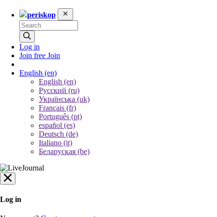
periskop
Log in
Join free
Join
English
(en)
English (en)
Русский (ru)
Українська (uk)
Français (fr)
Português (pt)
español (es)
Deutsch (de)
Italiano (it)
Беларуская (be)
Log in