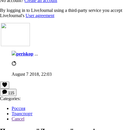
No account?
Create an account
By logging in to LiveJournal using a third-party service you accept
LiveJournal's
User agreement
periskop
...
August 7 2018, 22:03
115
Categories:
Россия
Транспорт
Cancel