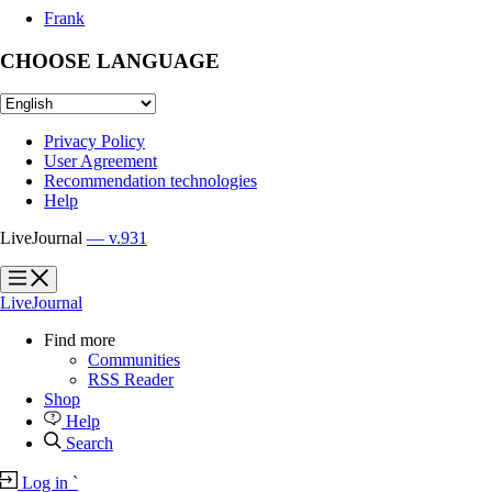
Frank
CHOOSE LANGUAGE
Privacy Policy
User Agreement
Recommendation technologies
Help
LiveJournal
— v.931
?
?
LiveJournal
Find more
Communities
RSS Reader
Shop
Help
Search
Log in
`