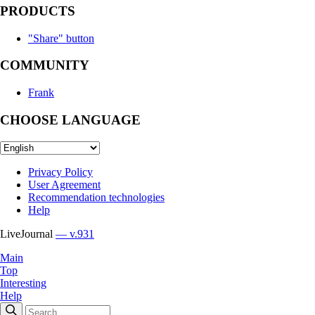
PRODUCTS
"Share" button
COMMUNITY
Frank
CHOOSE LANGUAGE
Privacy Policy
User Agreement
Recommendation technologies
Help
LiveJournal
— v.931
Main
Top
Interesting
Help