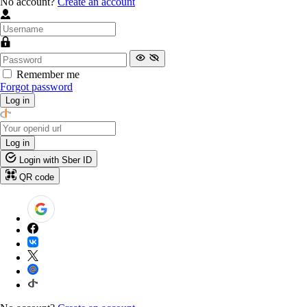
No account?
Create an account
Remember me
Forgot password
Log in
Log in
Login with Sber ID
QR code