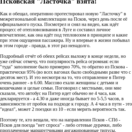
Псковская "Ласточка" взята!
Как и обещал, оперативно протестировал новую "Ласточку" в
межрегиональной комплектации на Псков, через день после её
официального пуска. Посмотрел и снял на видео, как идёт
процесс её отепловозивания в Луге и составил личное
впечатление, как она идёт под тепловозом в принципе и какие
при этом ощущения пассажира. Ну и впервые в жизни побывал
в этом городе - правда, в этот раз ненадолго.
Подробный отчёт об обеих рейсах выложу в конце недели, но
уже сейчас отмечу, что популярность рейса огромная: если
"туда" заполнение было примерно 70%, то обратно из Пскова -
практически 95% (во всех вагонах было свободными разве что с
десяток мест). И это несмотря на то, что отправление в Питер
очень раннее - в 6.00. Массово ехали женщины с детьми и
кошечками и целые семьи. Поговорил с местными, они мне
сказали, что автобус на Питер идет обычно не 4 часа, как
декларируется - а 4.30 и даже иногда бывает по 5-5,5 часов, в
зависимости от пробок на подходе к городу. А 4 часа в пути - это
"идеал", может 2 поездки из 10 - если мерить вероятность так.
Поэтому те, кто вещали, что на направлении Псков - СПб -
Псков для поезда "нет спроса" - либо сетевые дурачки, либо
проплаченные маршрутчиками ангажированные типусы.