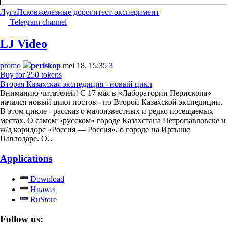
Луга
Псков
железные дороги
тест-эксперимент
Telegram channel
LJ Video
promo
periskop
mei 18, 15:35
3
Buy for 250 tokens
Вторая Казахская экспедиция - новый цикл
Вниманию читателей! С 17 мая в «Лаборатории Перископа»
начался новый цикл постов - по Второй Казахской экспедиции.
В этом цикле - рассказ о малоизвестных и редко посещаемых
местах. О самом «русском» городе Казахстана Петропавловске и
ж/д коридоре «Россия — Россия», о городе на Иртыше
Павлодаре. О…
Applications
Download
Huawei
RuStore
Follow us: