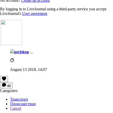
No account?
Create an account
By logging in to LiveJournal using a third-party service you accept
LiveJournal's
User agreement
periskop
...
August 13 2018, 14:07
48
Categories:
Транспорт
Происшествия
Cancel