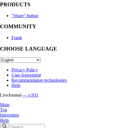
PRODUCTS
"Share" button
COMMUNITY
Frank
CHOOSE LANGUAGE
Privacy Policy
User Agreement
Recommendation technologies
Help
LiveJournal
— v.931
Main
Top
Interesting
Help