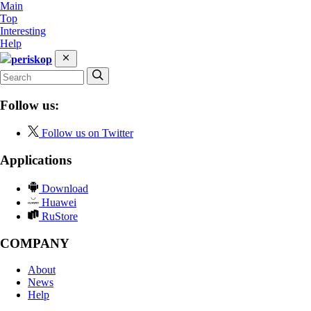
Main
Top
Interesting
Help
periskop
Follow us:
Follow us on Twitter
Applications
Download
Huawei
RuStore
COMPANY
About
News
Help