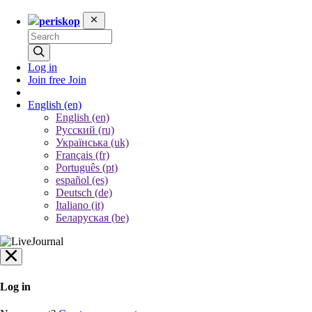
periskop
Log in
Join free
Join
English
(en)
English (en)
Русский (ru)
Українська (uk)
Français (fr)
Português (pt)
español (es)
Deutsch (de)
Italiano (it)
Беларуская (be)
Log in