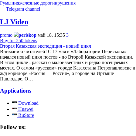
Румыния
железные дороги
крушения
Telegram channel
LJ Video
promo
periskop
май 18, 15:35
3
Buy for 250 tokens
Вторая Казахская экспедиция - новый цикл
Вниманию читателей! С 17 мая в «Лаборатории Перископа»
начался новый цикл постов - по Второй Казахской экспедиции.
В этом цикле - рассказ о малоизвестных и редко посещаемых
местах. О самом «русском» городе Казахстана Петропавловске и
ж/д коридоре «Россия — Россия», о городе на Иртыше
Павлодаре. О…
Applications
Download
Huawei
RuStore
Follow us: