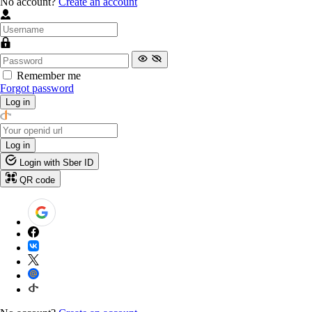
No account?
Create an account
Remember me
Forgot password
Log in
Log in
Login with Sber ID
QR code