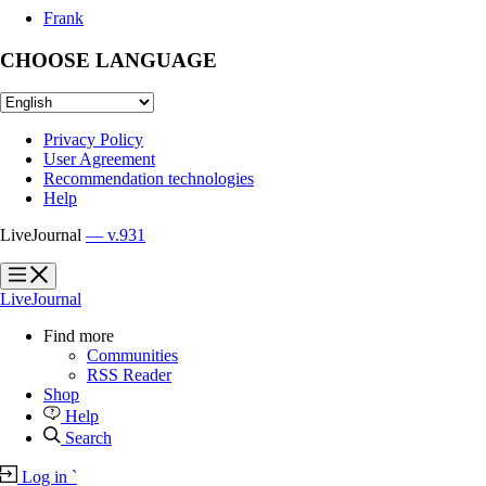
Frank
CHOOSE LANGUAGE
Privacy Policy
User Agreement
Recommendation technologies
Help
LiveJournal
— v.931
?
?
LiveJournal
Find more
Communities
RSS Reader
Shop
Help
Search
Log in
`