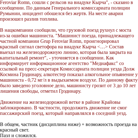
Feroviar Romn, сошли с рельсов на виадуке Кырча", - сказано в
сообщении. По данным Генерального комиссариата полиции
Румынии, инцидент обошелся без жертв. На месте аварии
произошел разлив топлива.
В нацкомпании сообщили, что грузовой поезд рухнул с моста
из-за ошибки машиниста. "Машинист поезда, принадлежащего
частной компании Grup Feroviar Romn, проигнорировал
красный сигнал светофора на виадуке Кырча <…> Состав
выехал на железнодорожную линию, которая была закрыта на
капитальный ремонт", - уточняется в сообщении. Как
информирует информационное агентство "Медиафакс" со
ссылкой на пресс-секретаря Комиссариата полиции уезда Долж
Космина Грэдинару, алкотестер показал алкогольное опьянение у
машиниста - 0,72 мг/л в выдыхаемом воздухе. По данному факту
было заведено уголовное дело, машинисту грозит от 3 до 10 лет
лишения свободы, отметил Грэдинару.
Движение на железнодорожной ветке в районе Крайовы
заблокировано. В частности, продолжить движение не смог
пассажирский поезд, который направлялся в соседний уезд.
В общем, частник (дисциплина ниже) + возможность проезда на
красный свет.
Пазл и сложился.