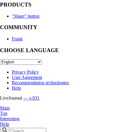
PRODUCTS
"Share" button
COMMUNITY
Frank
CHOOSE LANGUAGE
Privacy Policy
User Agreement
Recommendation technologies
Help
LiveJournal
— v.931
Main
Top
Interesting
Help