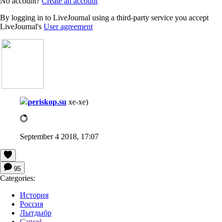
No account?
Create an account
By logging in to LiveJournal using a third-party service you accept
LiveJournal's
User agreement
periskop.su
хе-хе)
September 4 2018, 17:07
95
Categories:
История
Россия
Лытдыбр
Cancel