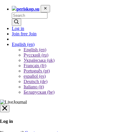
periskop.su
Log in
Join free
Join
English
(en)
English (en)
Русский (ru)
Українська (uk)
Français (fr)
Português (pt)
español (es)
Deutsch (de)
Italiano (it)
Беларуская (be)
Log in