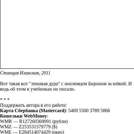
Станция Иланская, 2011
Вот такая вот "ленивая дура" с иноземцем Бироном за юбкой. И
ведь об этом в учебниках не писали.
* * *
Поддержать автора в его работе:
Карта Сбербанка (Mastercard)
: 5469 5500 3789 5866
Кошельки WebMoney
:
WMR — R127260369091 (рубли)
WMZ — Z253531579779 ($)
WME — E284514074429 (евро)