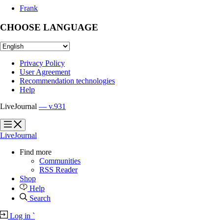
Frank
CHOOSE LANGUAGE
Privacy Policy
User Agreement
Recommendation technologies
Help
LiveJournal
— v.931
?
?
LiveJournal
Find more
Communities
RSS Reader
Shop
Help
Search
Log in
`