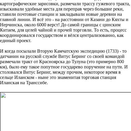
картографические зарисовки, размечали трассу гужевого тракта,
изыскивали удобные места для переправ через большие реки,
ставили почтовые станции и закладывали новые деревни на
главной линии. И всё это - на расстоянии от Казани до Кяхты и
Нерчинска, около 6000 верст! До самой границы с цинским
Китаем, для целей чайной и прочей торговли. То есть, процесс
координировался государством и вёлся централизованно, как
единый проект.
И когда посылали Вторую Камчатскую экспедицию (1733) - то
датчанин на русской службе Витус Беринг со своей командой
размечали тракт от Красноярска до Тулуна (это примерно 800
км), было ему такое попутное государево поручение на пути. И
столовался Витус Беринг, между прочим, некоторое время в
сельце Иланском - ныне это знаменитая торговая станция
Иланская на Транссибе.