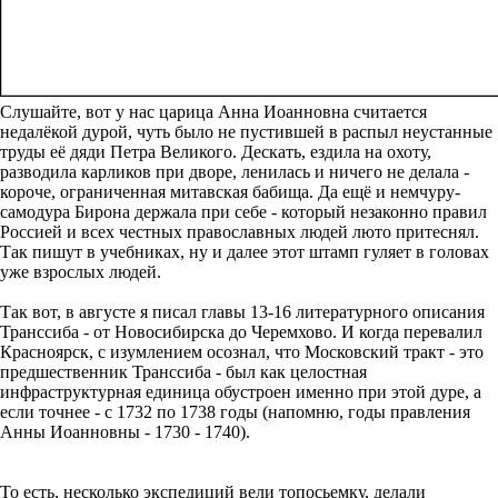
Слушайте, вот у нас царица Анна Иоанновна считается
недалёкой дурой, чуть было не пустившей в распыл неустанные
труды её дяди Петра Великого. Дескать, ездила на охоту,
разводила карликов при дворе, ленилась и ничего не делала -
короче, ограниченная митавская бабища. Да ещё и немчуру-
самодура Бирона держала при себе - который незаконно правил
Россией и всех честных православных людей люто притеснял.
Так пишут в учебниках, ну и далее этот штамп гуляет в головах
уже взрослых людей.
Так вот, в августе я писал главы 13-16 литературного описания
Транссиба - от Новосибирска до Черемхово. И когда перевалил
Красноярск, с изумлением осознал, что Московский тракт - это
предшественник Транссиба - был как целостная
инфраструктурная единица обустроен именно при этой дуре, а
если точнее - с 1732 по 1738 годы (напомню, годы правления
Анны Иоанновны - 1730 - 1740).
То есть, несколько экспедиций вели топосьемку, делали