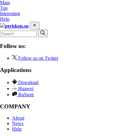
Main
Top
Interesting
Help
periskop.su
Follow us:
Follow us on Twitter
Applications
Download
Huawei
RuStore
COMPANY
About
News
Help