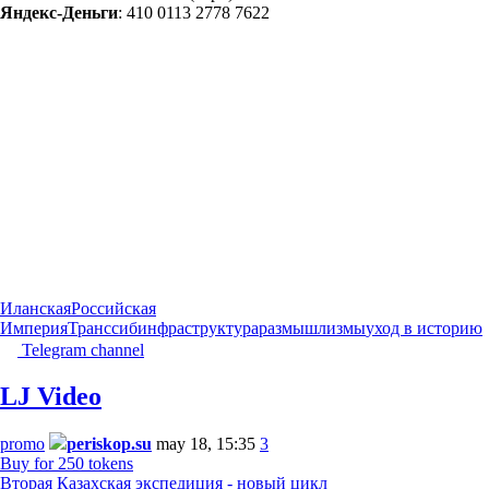
Яндекс-Деньги
: 410 0113 2778 7622
Иланская
Российская
Империя
Транссиб
инфраструктура
размышлизмы
уход в историю
Telegram channel
LJ Video
promo
periskop.su
may 18, 15:35
3
Buy for 250 tokens
Вторая Казахская экспедиция - новый цикл