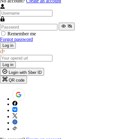
No account?
Create an account
Remember me
Forgot password
Log in
Log in
Login with Sber ID
QR code