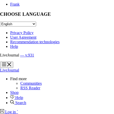
Frank
CHOOSE LANGUAGE
Privacy Policy
User Agreement
Recommendation technologies
Help
LiveJournal
— v.931
?
?
LiveJournal
Find more
Communities
RSS Reader
Shop
Help
Search
Log in
`