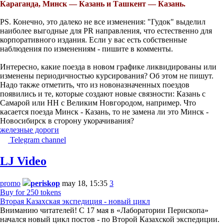
Караганда, Минск — Казань и Ташкент — Казань.
PS. Конечно, это далеко не все изменения: "Гудок" выделил
наиболее выгодные для PR направления, что естественно для
корпоративного издания. Если у вас есть собственные
наблюдения по изменениям - пишите в комменты.
Интересно, какие поезда в новом графике ликвидированы или
изменены периодичностью курсирования? Об этом не пишут.
Надо также отметить, что из новоназначенных поездов
появились и те, которые создают новые связности: Казань с
Самарой или НН с Великим Новгородом, например. Что
касается поезда Минск - Казань, то не замена ли это Минск -
Новосибирск в сторону укорачивания?
железные дороги
Telegram channel
LJ Video
promo
periskop
may 18, 15:35
3
Buy for 250 tokens
Вторая Казахская экспедиция - новый цикл
Вниманию читателей! С 17 мая в «Лаборатории Перископа»
начался новый цикл постов - по Второй Казахской экспедиции.