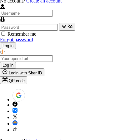
No account?
Create an account
Remember me
Forgot password
Log in
Log in
Login with Sber ID
QR code