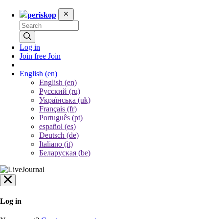
periskop
Log in
Join free
Join
English
(en)
English (en)
Русский (ru)
Українська (uk)
Français (fr)
Português (pt)
español (es)
Deutsch (de)
Italiano (it)
Беларуская (be)
Log in