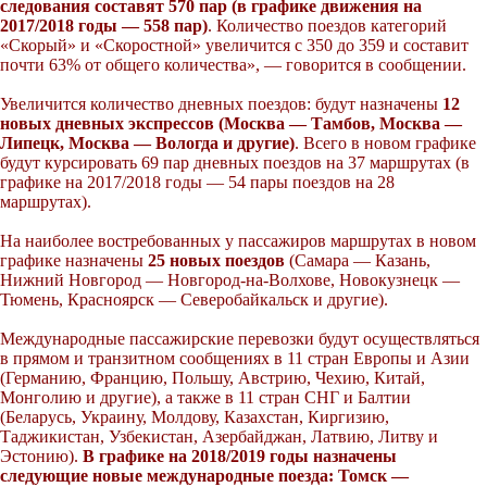
следования составят 570 пар (в графике движения на
2017/2018 годы — 558 пар)
. Количество поездов категорий
«Скорый» и «Скоростной» увеличится с 350 до 359 и составит
почти 63% от общего количества», — говорится в сообщении.
Увеличится количество дневных поездов: будут назначены
12
новых дневных экспрессов (Москва — Тамбов, Москва —
Липецк, Москва — Вологда и другие)
. Всего в новом графике
будут курсировать 69 пар дневных поездов на 37 маршрутах (в
графике на 2017/2018 годы — 54 пары поездов на 28
маршрутах).
На наиболее востребованных у пассажиров маршрутах в новом
графике назначены
25 новых поездов
(Самара — Казань,
Нижний Новгород — Новгород-на-Волхове, Новокузнецк —
Тюмень, Красноярск — Северобайкальск и другие).
Международные пассажирские перевозки будут осуществляться
в прямом и транзитном сообщениях в 11 стран Европы и Азии
(Германию, Францию, Польшу, Австрию, Чехию, Китай,
Монголию и другие), а также в 11 стран СНГ и Балтии
(Беларусь, Украину, Молдову, Казахстан, Киргизию,
Таджикистан, Узбекистан, Азербайджан, Латвию, Литву и
Эстонию).
В графике на 2018/2019 годы назначены
следующие новые международные поезда: Томск —