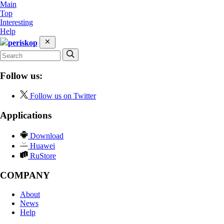
Main
Top
Interesting
Help
periskop
Follow us:
Follow us on Twitter
Applications
Download
Huawei
RuStore
COMPANY
About
News
Help