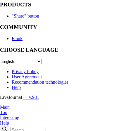
PRODUCTS
"Share" button
COMMUNITY
Frank
CHOOSE LANGUAGE
Privacy Policy
User Agreement
Recommendation technologies
Help
LiveJournal
— v.931
Main
Top
Interesting
Help