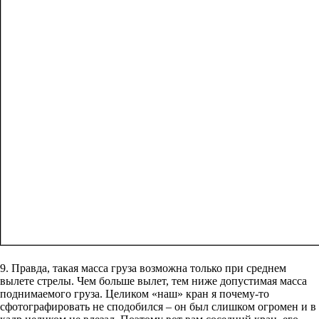
9. Правда, такая масса груза возможна только при среднем
вылете стрелы. Чем больше вылет, тем ниже допустимая масса
поднимаемого груза. Целиком «наш» кран я почему-то
сфотографировать не сподобился – он был слишком огромен и в
кадр целиком не влезал. Поэтому вот вам соседний кран, его