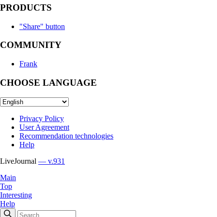
PRODUCTS
"Share" button
COMMUNITY
Frank
CHOOSE LANGUAGE
Privacy Policy
User Agreement
Recommendation technologies
Help
LiveJournal
— v.931
Main
Top
Interesting
Help