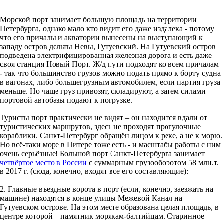
Морской порт занимает большую площадь на территории
Петербурга, однако мало кто видит его даже издалека - потому
что его причалы и акватории вынесены на выступающий к
западу остров дельты Невы, Гутуевский. На Гутуевский остров
подведена электрифицированная железная дорога и есть даже
своя станция Новый Порт. Ж/д пути подходят ко всем причалам
- так что большинство грузов можно подать прямо к борту судна
в вагонах, либо большегрузным автомобилем, если партия груза
меньше. Но чаще груз привозят, складируют, а затем силами
портовой автобазы подают к погрузке.
Туристы порт практически не видят – он находится вдали от
туристических маршрутов, здесь не проходят прогулочные
кораблики. Санкт-Петербург обращён лицом к реке, а не к морю.
Но всё-таки море в Питере тоже есть - и масштабы работы с ним
очень серьёзные! Большой порт Санкт-Петербурга занимает
четвёртое место в России
с суммарным грузооборотом 58 млн.т.
в 2017 г. (сюда, конечно, входят все его составляющие):
2. Главные въездные ворота в порт (если, конечно, заезжать на
машине) находятся в конце улицы Межевой Канал на
Гутуевском острове. На этом месте образована целая площадь, в
центре которой – памятник морякам-балтийцам. Старинное