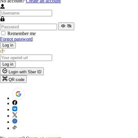
No account?
Create an account
Remember me
Forgot password
Log in
Log in
Login with Sber ID
QR code