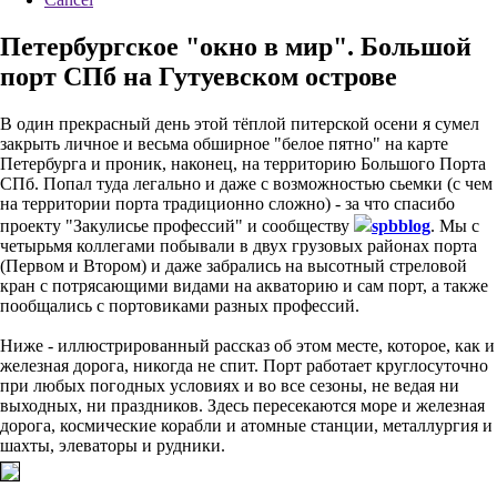
Петербургское "окно в мир". Большой
порт СПб на Гутуевском острове
В один прекрасный день этой тёплой питерской осени я сумел
закрыть личное и весьма обширное "белое пятно" на карте
Петербурга и проник, наконец, на территорию Большого Порта
СПб. Попал туда легально и даже с возможностью сьемки (с чем
на территории порта традиционно сложно) - за что спасибо
проекту "Закулисье профессий" и сообществу
spbblog
. Мы с
четырьмя коллегами побывали в двух грузовых районах порта
(Первом и Втором) и даже забрались на высотный стреловой
кран с потрясающими видами на акваторию и сам порт, а также
пообщались с портовиками разных профессий.
Ниже - иллюстрированный рассказ об этом месте, которое, как и
железная дорога, никогда не спит. Порт работает круглосуточно
при любых погодных условиях и во все сезоны, не ведая ни
выходных, ни праздников. Здесь пересекаются море и железная
дорога, космические корабли и атомные станции, металлургия и
шахты, элеваторы и рудники.