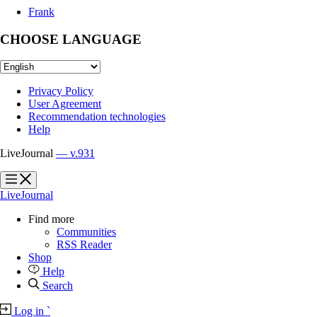
Frank
CHOOSE LANGUAGE
Privacy Policy
User Agreement
Recommendation technologies
Help
LiveJournal
— v.931
?
?
LiveJournal
Find more
Communities
RSS Reader
Shop
Help
Search
Log in
`