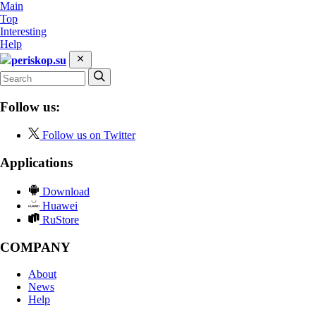
Main
Top
Interesting
Help
periskop.su
Follow us:
Follow us on Twitter
Applications
Download
Huawei
RuStore
COMPANY
About
News
Help