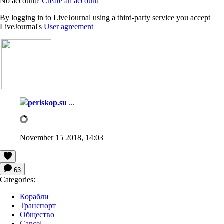
No account?
Create an account
By logging in to LiveJournal using a third-party service you accept
LiveJournal's
User agreement
periskop.su
...
November 15 2018, 14:03
63
Categories:
Корабли
Транспорт
Общество
Cancel