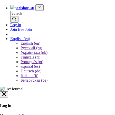
periskop.su
Log in
Join free
Join
English
(en)
English (en)
Русский (ru)
Українська (uk)
Français (fr)
Português (pt)
español (es)
Deutsch (de)
Italiano (it)
Беларуская (be)
Log in