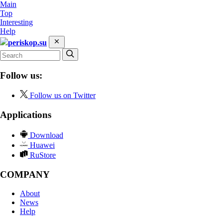
Main
Top
Interesting
Help
periskop.su
Follow us:
Follow us on Twitter
Applications
Download
Huawei
RuStore
COMPANY
About
News
Help