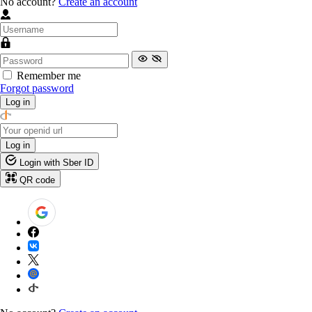
No account?
Create an account
Remember me
Forgot password
Log in
Log in
Login with Sber ID
QR code