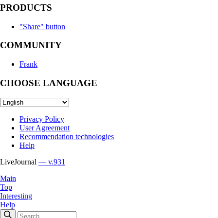
PRODUCTS
"Share" button
COMMUNITY
Frank
CHOOSE LANGUAGE
Privacy Policy
User Agreement
Recommendation technologies
Help
LiveJournal
— v.931
Main
Top
Interesting
Help