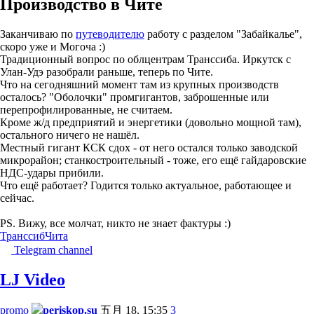
Производство в Чите
Заканчиваю по
путеводителю
работу с разделом "Забайкалье",
скоро уже и Могоча :)
Традиционный вопрос по облцентрам Транссиба. Иркутск с
Улан-Удэ разобрали раньше, теперь по Чите.
Что на сегодняшний момент там из крупных производств
осталось? "Оболочки" промгигантов, заброшенные или
перепрофилированные, не считаем.
Кроме ж/д предприятий и энергетики (довольно мощной там),
остального ничего не нашёл.
Местный гигант КСК сдох - от него остался только заводской
микрорайон; станкостроительный - тоже, его ещё гайдаровские
НДС-удары прибили.
Что ещё работает? Годится только актуальное, работающее и
сейчас.
PS. Вижу, все молчат, никто не знает фактуры :)
Транссиб
Чита
Telegram channel
LJ Video
promo
periskop.su
五月 18, 15:35
3