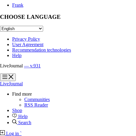
Frank
CHOOSE LANGUAGE
Privacy Policy
User Agreement
Recommendation technologies
Help
LiveJournal
— v.931
?
?
LiveJournal
Find more
Communities
RSS Reader
Shop
Help
Search
Log in
`