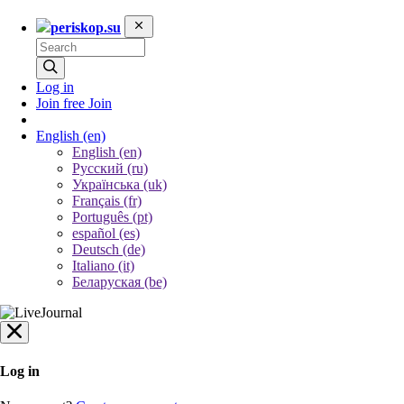
periskop.su
Log in
Join free
Join
English
(en)
English (en)
Русский (ru)
Українська (uk)
Français (fr)
Português (pt)
español (es)
Deutsch (de)
Italiano (it)
Беларуская (be)
Log in