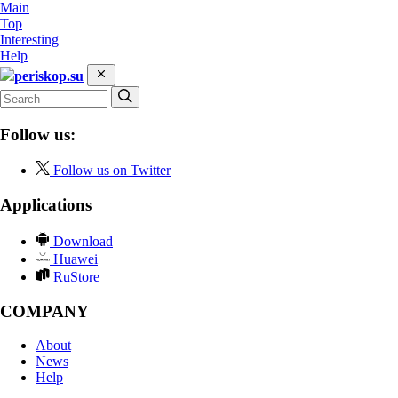
Main
Top
Interesting
Help
periskop.su
Follow us:
Follow us on Twitter
Applications
Download
Huawei
RuStore
COMPANY
About
News
Help