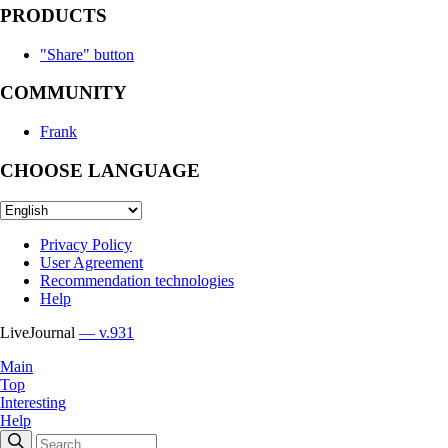
PRODUCTS
"Share" button
COMMUNITY
Frank
CHOOSE LANGUAGE
Privacy Policy
User Agreement
Recommendation technologies
Help
LiveJournal
— v.931
Main
Top
Interesting
Help