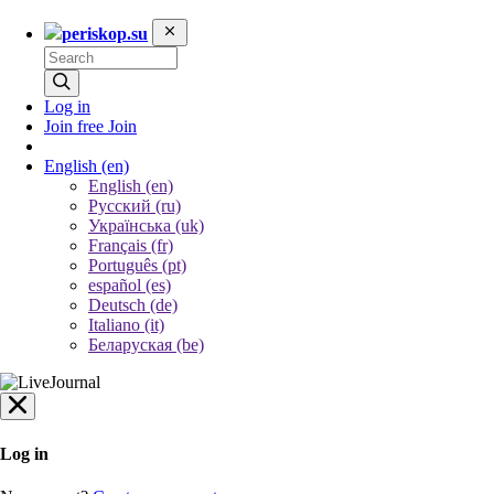
periskop.su
Log in
Join free
Join
English
(en)
English (en)
Русский (ru)
Українська (uk)
Français (fr)
Português (pt)
español (es)
Deutsch (de)
Italiano (it)
Беларуская (be)
Log in