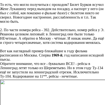
То есть, что могло получиться с проходом? Билет Бурков всучил
Жене Лукашину перед выходом на посадку, а паспорт у него (
он
был с собой, как показано в фильме далее
) с билетом никто не
сверил. Новогоднее настроение, расслабленность и т.п. Так
могло быть.
2. По части номера рейса - 392. Действительно, номер рейса у Э.
Рязанова целиком липовый: в Ленинград они были только
НЕчетные. А обратно в Москву - чётные. И никак иначе. Да ещё
и строго четырехзначные, хотя система кодирования менялась.
Вот как наглядный пример ближайшие к году фильма
расписания из Москвы. Сперва
1969-й
, год написания исходной
пьесы.
Обратите внимание, что все - буквально ВСЕ! - рейсы в
Ленинград летят только из Шереметьево. Но в этом году Ту-134
ещё не запустили на ленинградский отрезок. Исключительно
Ту-104. Кодирование на 11**, рейсы - нечетные.