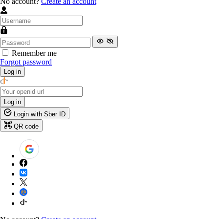
No account?
Create an account
Remember me
Forgot password
Log in
Log in
Login with Sber ID
QR code