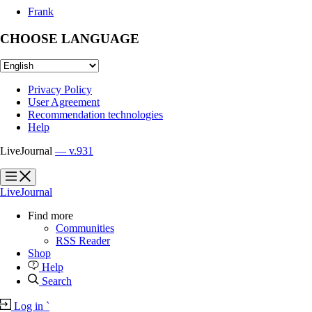
Frank
CHOOSE LANGUAGE
Privacy Policy
User Agreement
Recommendation technologies
Help
LiveJournal
— v.931
?
?
LiveJournal
Find more
Communities
RSS Reader
Shop
Help
Search
Log in
`