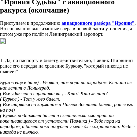
"Ирония Судьбы" с авиационного
ракурса (окончание)
Приступаем к продолжению
авиационного разбора "Иронии"
.
Но сперва про высказанные вчера в первой части уточнения, а
потом уже про полёт и Ленинградский аэропорт.
1. Да, по паспорту и билету, действительно, Павлик-Ширвиндт
ранее его передал на хранение Буркову, "который никогда не
пьянеет":
Бурков еще в бане) - Ребята, нам пора на аэродром. Кто-то из
нас летит в Ленинград.
( Все удивленно спрашивают ) - Кто? Кто летит?
( Бурков ) - Тот у кого билет.
( Все шарятся по карманам и Павлик достает билет, роняя его
на пол)
( Бурков поднимает билет и скептически смотрит на
покачивающегося от усталости Павлика ) - Тебе пора на
аэродром, а билет пока побудет у меня для сохранности. Ведь я
никогда не пьянею.