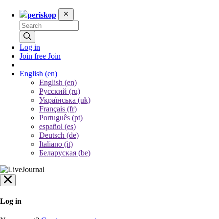
periskop
Log in
Join free
Join
English
(en)
English (en)
Русский (ru)
Українська (uk)
Français (fr)
Português (pt)
español (es)
Deutsch (de)
Italiano (it)
Беларуская (be)
Log in