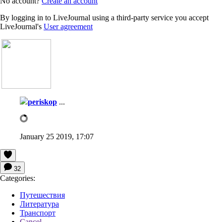
No account?
Create an account
By logging in to LiveJournal using a third-party service you accept
LiveJournal's
User agreement
periskop
...
January 25 2019, 17:07
32
Categories:
Путешествия
Литература
Транспорт
Cancel