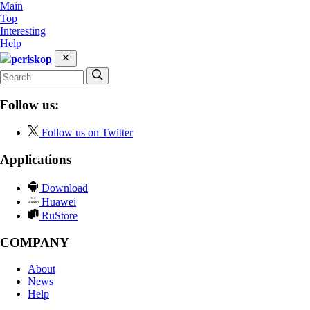
Main
Top
Interesting
Help
periskop
Follow us:
Follow us on Twitter
Applications
Download
Huawei
RuStore
COMPANY
About
News
Help