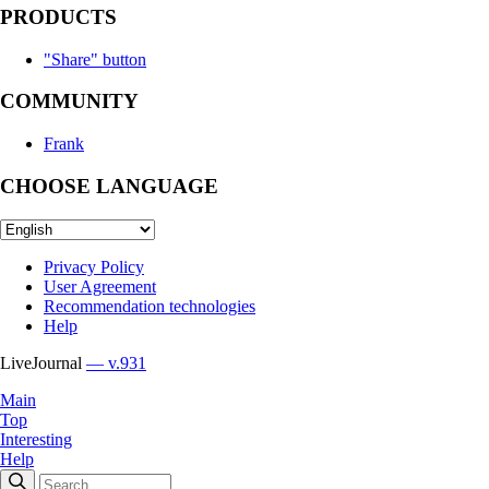
PRODUCTS
"Share" button
COMMUNITY
Frank
CHOOSE LANGUAGE
Privacy Policy
User Agreement
Recommendation technologies
Help
LiveJournal
— v.931
Main
Top
Interesting
Help