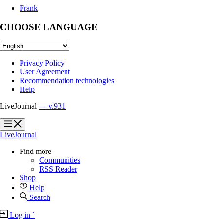
Frank
CHOOSE LANGUAGE
Privacy Policy
User Agreement
Recommendation technologies
Help
LiveJournal
— v.931
?
?
LiveJournal
Find more
Communities
RSS Reader
Shop
Help
Search
Log in
`