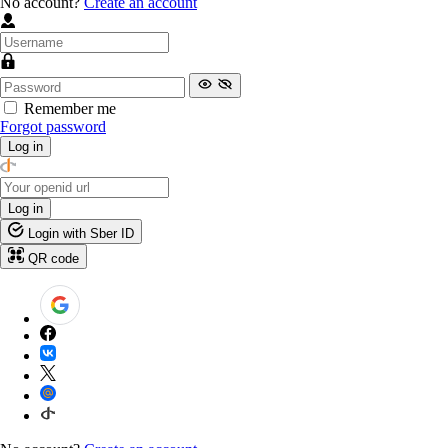
No account?
Create an account
Remember me
Forgot password
Log in
Log in
Login with Sber ID
QR code