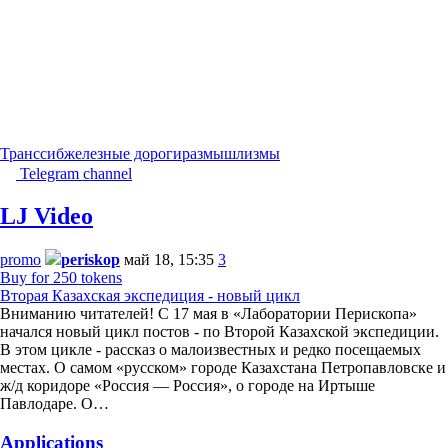
Транссиб
железные дороги
размышлизмы
Telegram channel
LJ Video
promo
periskop
май 18, 15:35
3
Buy for 250 tokens
Вторая Казахская экспедиция - новый цикл
Вниманию читателей! С 17 мая в «Лаборатории Перископа»
начался новый цикл постов - по Второй Казахской экспедиции.
В этом цикле - рассказ о малоизвестных и редко посещаемых
местах. О самом «русском» городе Казахстана Петропавловске и
ж/д коридоре «Россия — Россия», о городе на Иртыше
Павлодаре. О…
Applications