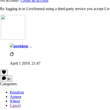
No account?
Create an account
By logging in to LiveJournal using a third-party service you accept Li
periskop
...
April 1 2019, 21:47
36
Categories:
Корабли
Армия
Юмор
Cancel