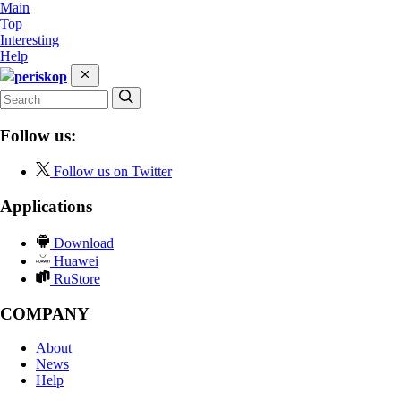
Main
Top
Interesting
Help
periskop
Follow us:
Follow us on Twitter
Applications
Download
Huawei
RuStore
COMPANY
About
News
Help