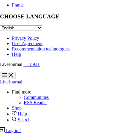
Frank
CHOOSE LANGUAGE
Privacy Policy
User Agreement
Recommendation technologies
Help
LiveJournal
— v.931
?
?
LiveJournal
Find more
Communities
RSS Reader
Shop
Help
Search
Log in
`