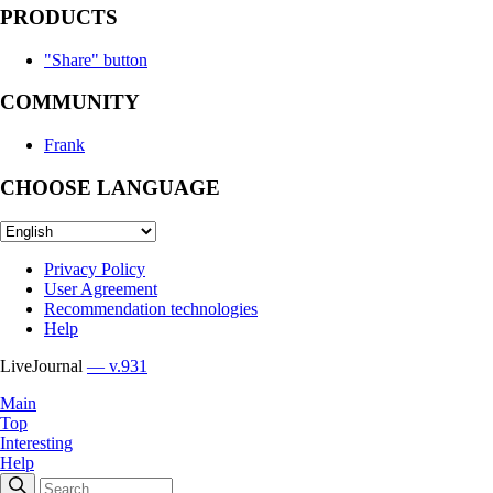
PRODUCTS
"Share" button
COMMUNITY
Frank
CHOOSE LANGUAGE
Privacy Policy
User Agreement
Recommendation technologies
Help
LiveJournal
— v.931
Main
Top
Interesting
Help