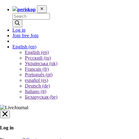
periskop
Log in
Join free
Join
English
(en)
English (en)
Русский (ru)
Українська (uk)
Français (fr)
Português (pt)
español (es)
Deutsch (de)
Italiano (it)
Беларуская (be)
Log in