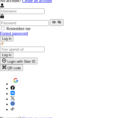
No account?
Create an account
Remember me
Forgot password
Log in
Log in
Login with Sber ID
QR code