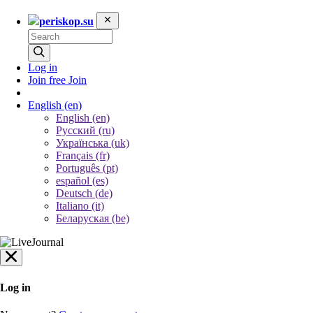
periskop.su
Log in
Join free
Join
English
(en)
English (en)
Русский (ru)
Українська (uk)
Français (fr)
Português (pt)
español (es)
Deutsch (de)
Italiano (it)
Беларуская (be)
Log in