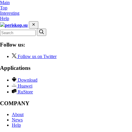
Main
Top
Interesting
Help
periskop.su
Follow us:
Follow us on Twitter
Applications
Download
Huawei
RuStore
COMPANY
About
News
Help