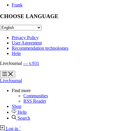
Frank
CHOOSE LANGUAGE
Privacy Policy
User Agreement
Recommendation technologies
Help
LiveJournal
— v.931
?
?
LiveJournal
Find more
Communities
RSS Reader
Shop
Help
Search
Log in
`