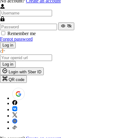
No account?
Create an account
Remember me
Forgot password
Log in
Log in
Login with Sber ID
QR code