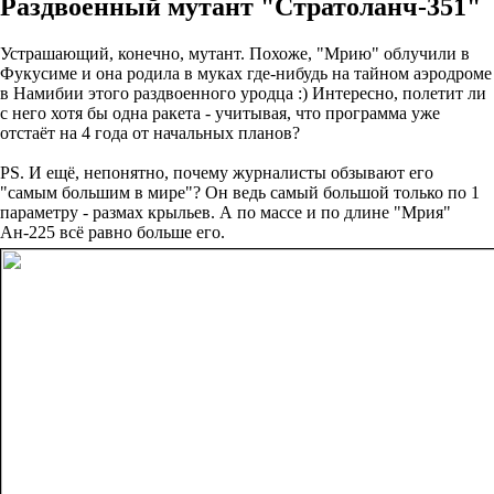
Раздвоенный мутант "Стратоланч-351"
Устрашающий, конечно, мутант. Похоже, "Мрию" облучили в
Фукусиме и она родила в муках где-нибудь на тайном аэродроме
в Намибии этого раздвоенного уродца :) Интересно, полетит ли
с него хотя бы одна ракета - учитывая, что программа уже
отстаёт на 4 года от начальных планов?
PS. И ещё, непонятно, почему журналисты обзывают его
"самым большим в мире"? Он ведь самый большой только по 1
параметру - размах крыльев. А по массе и по длине "Мрия"
Ан-225 всё равно больше его.