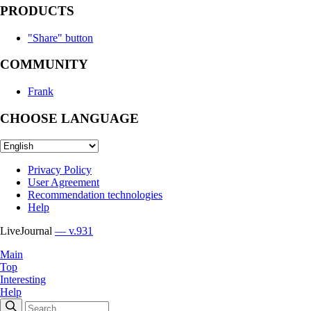
PRODUCTS
"Share" button
COMMUNITY
Frank
CHOOSE LANGUAGE
Privacy Policy
User Agreement
Recommendation technologies
Help
LiveJournal
— v.931
Main
Top
Interesting
Help