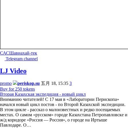
САСШ
авиа
хай-тек
Telegram channel
LJ Video
promo
periskop.su
五月 18, 15:35
3
Buy for 250 tokens
Вторая Казахская экспедиция - новый цикл
Вниманию читателей! С 17 мая в «Лаборатории Перископа»
начался новый цикл постов - по Второй Казахской экспедиции.
В этом цикле - рассказ о малоизвестных и редко посещаемых
местах. О самом «русском» городе Казахстана Петропавловске и
ж/д коридоре «Россия — Россия», о городе на Иртыше
Павлодаре. О…